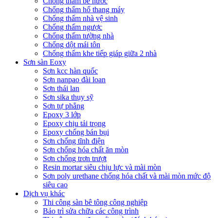
Chống thấm bể nước
Chống thấm hố thang máy
Chống thấm nhà vệ sinh
Chống thấm ngược
Chống thấm tường nhà
Chống dột mái tôn
Chống thấm khe tiếp giáp giữa 2 nhà
Sơn sàn Eoxy
Sơn kcc hàn quốc
Sơn nanpao đài loan
Sơn thái lan
Sơn sika thụy sỹ
Sơn tự phẳng
Epoxy 3 lớp
Epoxy chịu tải trọng
Epoxy chống bán bụi
Sơn chống tĩnh điện
Sơn chống hóa chất ăn mòn
Sơn chống trơn trượt
Resin mortar siêu chịu lực và mài mòn
Sơn poly urethane chống hóa chất và mài mòn mức độ
siêu cao
Dịch vụ khác
Thi công sàn bê tông công nghiệp
Bảo trì sửa chữa các công trình