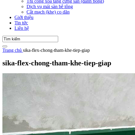
Thi công xoa tăng cứng sàn (đánh bóng)
Dịch vụ mái sàn bê tông
Cắt mạch (khe) co dãn
Giới thiệu
Tin tức
Liên hệ
Trang chủ
sika-flex-chong-tham-khe-tiep-giap
sika-flex-chong-tham-khe-tiep-giap