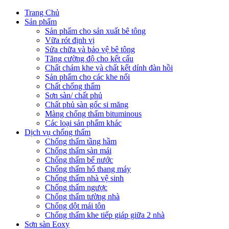
Trang Chủ
Sản phẩm
Sản phẩm cho sản xuất bê tông
Vữa rót định vị
Sửa chữa và bảo vệ bê tông
Tăng cường độ cho kết cấu
Chất chám khe và chất kết dính đàn hồi
Sản phẩm cho các khe nối
Chất chống thấm
Sơn sàn/ chất phủ
Chất phủ sàn gốc si măng
Màng chống thấm bituminous
Các loại sản phẩm khác
Dịch vụ chống thấm
Chống thấm tầng hầm
Chống thấm sàn mái
Chống thấm bể nước
Chống thấm hố thang máy
Chống thấm nhà vệ sinh
Chống thấm ngược
Chống thấm tường nhà
Chống dột mái tôn
Chống thấm khe tiếp giáp giữa 2 nhà
Sơn sàn Eoxy