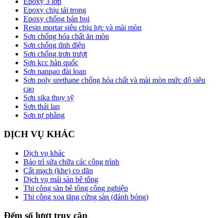
Epoxy 3 lớp
Epoxy chịu tải trọng
Epoxy chống bán bụi
Resin mortar siêu chịu lực và mài mòn
Sơn chống hóa chất ăn mòn
Sơn chống tĩnh điện
Sơn chống trơn trượt
Sơn kcc hàn quốc
Sơn nanpao đài loan
Sơn poly urethane chống hóa chất và mài mòn mức độ siêu
cao
Sơn sika thụy sỹ
Sơn thái lan
Sơn tự phẳng
DỊCH VỤ KHÁC
Dịch vụ khác
Bảo trì sửa chữa các công trình
Cắt mạch (khe) co dãn
Dịch vụ mái sàn bê tông
Thi công sàn bê tông công nghiệp
Thi công xoa tăng cứng sàn (đánh bóng)
Đếm số lượt truy cập