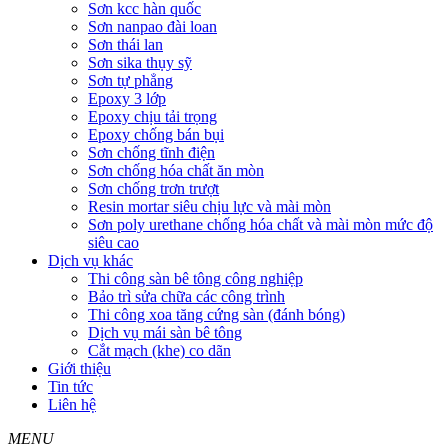
Sơn kcc hàn quốc
Sơn nanpao đài loan
Sơn thái lan
Sơn sika thụy sỹ
Sơn tự phẳng
Epoxy 3 lớp
Epoxy chịu tải trọng
Epoxy chống bán bụi
Sơn chống tĩnh điện
Sơn chống hóa chất ăn mòn
Sơn chống trơn trượt
Resin mortar siêu chịu lực và mài mòn
Sơn poly urethane chống hóa chất và mài mòn mức độ
siêu cao
Dịch vụ khác
Thi công sàn bê tông công nghiệp
Bảo trì sửa chữa các công trình
Thi công xoa tăng cứng sàn (đánh bóng)
Dịch vụ mái sàn bê tông
Cắt mạch (khe) co dãn
Giới thiệu
Tin tức
Liên hệ
MENU