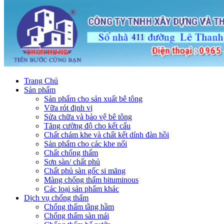
Trang Chủ
Sản phẩm
Sản phẩm cho sản xuất bê tông
Vữa rót định vị
Sửa chữa và bảo vệ bê tông
Tăng cường độ cho kết cấu
Chất chám khe và chất kết dính đàn hồi
Sản phẩm cho các khe nối
Chất chống thấm
Sơn sàn/ chất phủ
Chất phủ sàn gốc si măng
Màng chống thấm bituminous
Các loại sản phẩm khác
Dịch vụ chống thấm
Chống thấm tầng hầm
Chống thấm sàn mái