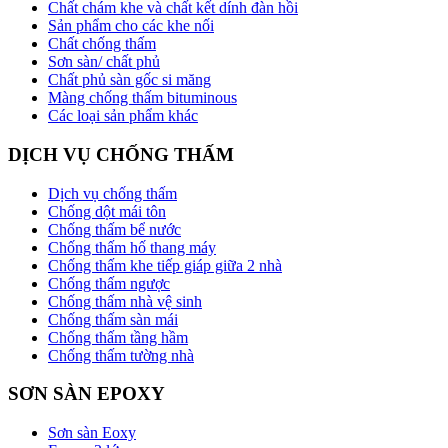
Chất chám khe và chất kết dính đàn hồi
Sản phẩm cho các khe nối
Chất chống thấm
Sơn sàn/ chất phủ
Chất phủ sàn gốc si măng
Màng chống thấm bituminous
Các loại sản phẩm khác
DỊCH VỤ CHỐNG THẤM
Dịch vụ chống thấm
Chống dột mái tôn
Chống thấm bể nước
Chống thấm hố thang máy
Chống thấm khe tiếp giáp giữa 2 nhà
Chống thấm ngược
Chống thấm nhà vệ sinh
Chống thấm sàn mái
Chống thấm tầng hầm
Chống thấm tường nhà
SƠN SÀN EPOXY
Sơn sàn Eoxy