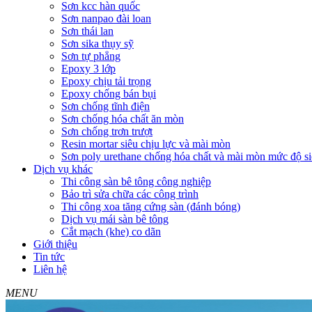
Sơn kcc hàn quốc
Sơn nanpao đài loan
Sơn thái lan
Sơn sika thụy sỹ
Sơn tự phẳng
Epoxy 3 lớp
Epoxy chịu tải trọng
Epoxy chống bán bụi
Sơn chống tĩnh điện
Sơn chống hóa chất ăn mòn
Sơn chống trơn trượt
Resin mortar siêu chịu lực và mài mòn
Sơn poly urethane chống hóa chất và mài mòn mức độ si
Dịch vụ khác
Thi công sàn bê tông công nghiệp
Bảo trì sửa chữa các công trình
Thi công xoa tăng cứng sàn (đánh bóng)
Dịch vụ mái sàn bê tông
Cắt mạch (khe) co dãn
Giới thiệu
Tin tức
Liên hệ
MENU