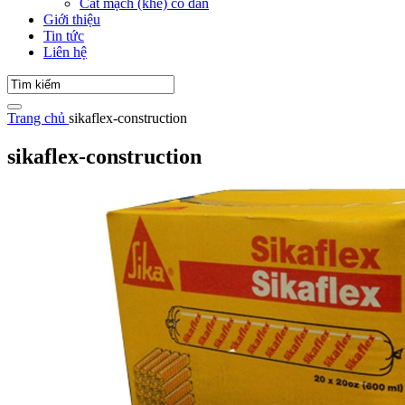
Cắt mạch (khe) co dãn
Giới thiệu
Tin tức
Liên hệ
Trang chủ
sikaflex-construction
sikaflex-construction