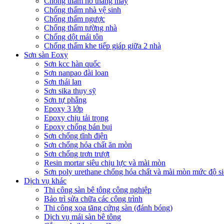
Chống thấm hố thang máy
Chống thấm nhà vệ sinh
Chống thấm ngược
Chống thấm tường nhà
Chống dột mái tôn
Chống thấm khe tiếp giáp giữa 2 nhà
Sơn sàn Eoxy
Sơn kcc hàn quốc
Sơn nanpao đài loan
Sơn thái lan
Sơn sika thụy sỹ
Sơn tự phẳng
Epoxy 3 lớp
Epoxy chịu tải trọng
Epoxy chống bán bụi
Sơn chống tĩnh điện
Sơn chống hóa chất ăn mòn
Sơn chống trơn trượt
Resin mortar siêu chịu lực và mài mòn
Sơn poly urethane chống hóa chất và mài mòn mức độ si
Dịch vụ khác
Thi công sàn bê tông công nghiệp
Bảo trì sửa chữa các công trình
Thi công xoa tăng cứng sàn (đánh bóng)
Dịch vụ mái sàn bê tông