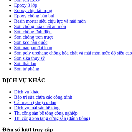
Epoxy 3 lớp
Epoxy chịu tải trọng
Epoxy chống bán bụi
Resin mortar siêu chịu lực và mài mòn
Sơn chống hóa chất ăn mòn
Sơn chống tĩnh điện
Sơn chống trơn trượt
Sơn kcc hàn quốc
Sơn nanpao đài loan
Sơn poly urethane chống hóa chất và mài mòn mức độ siêu cao
Sơn sika thụy sỹ
Sơn thái lan
Sơn tự phẳng
DỊCH VỤ KHÁC
Dịch vụ khác
Bảo trì sửa chữa các công trình
Cắt mạch (khe) co dãn
Dịch vụ mái sàn bê tông
Thi công sàn bê tông công nghiệp
Thi công xoa tăng cứng sàn (đánh bóng)
Đếm số lượt truy cập