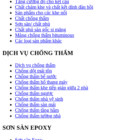
Tăng cường độ cho kết cấu
Chất chám khe và chất kết dính đàn hồi
Sản phẩm cho các khe nối
Chất chống thấm
Sơn sàn/ chất phủ
Chất phủ sàn gốc si măng
Màng chống thấm bituminous
Các loại sản phẩm khác
DỊCH VỤ CHỐNG THẤM
Dịch vụ chống thấm
Chống dột mái tôn
Chống thấm bể nước
Chống thấm hố thang máy
Chống thấm khe tiếp giáp giữa 2 nhà
Chống thấm ngược
Chống thấm nhà vệ sinh
Chống thấm sàn mái
Chống thấm tầng hầm
Chống thấm tường nhà
SƠN SÀN EPOXY
Sơn sàn Eoxy