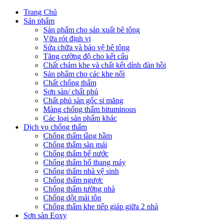
Trang Chủ
Sản phẩm
Sản phẩm cho sản xuất bê tông
Vữa rót định vị
Sửa chữa và bảo vệ bê tông
Tăng cường độ cho kết cấu
Chất chám khe và chất kết dính đàn hồi
Sản phẩm cho các khe nối
Chất chống thấm
Sơn sàn/ chất phủ
Chất phủ sàn gốc si măng
Màng chống thấm bituminous
Các loại sản phẩm khác
Dịch vụ chống thấm
Chống thấm tầng hầm
Chống thấm sàn mái
Chống thấm bể nước
Chống thấm hố thang máy
Chống thấm nhà vệ sinh
Chống thấm ngược
Chống thấm tường nhà
Chống dột mái tôn
Chống thấm khe tiếp giáp giữa 2 nhà
Sơn sàn Eoxy