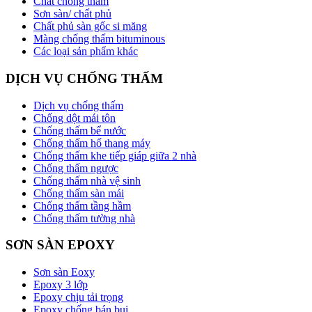
Chất chống thấm
Sơn sàn/ chất phủ
Chất phủ sàn gốc si măng
Màng chống thấm bituminous
Các loại sản phẩm khác
DỊCH VỤ CHỐNG THẤM
Dịch vụ chống thấm
Chống dột mái tôn
Chống thấm bể nước
Chống thấm hố thang máy
Chống thấm khe tiếp giáp giữa 2 nhà
Chống thấm ngược
Chống thấm nhà vệ sinh
Chống thấm sàn mái
Chống thấm tầng hầm
Chống thấm tường nhà
SƠN SÀN EPOXY
Sơn sàn Eoxy
Epoxy 3 lớp
Epoxy chịu tải trọng
Epoxy chống bán bụi