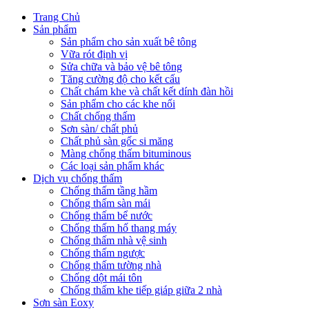
Trang Chủ
Sản phẩm
Sản phẩm cho sản xuất bê tông
Vữa rót định vị
Sửa chữa và bảo vệ bê tông
Tăng cường độ cho kết cấu
Chất chám khe và chất kết dính đàn hồi
Sản phẩm cho các khe nối
Chất chống thấm
Sơn sàn/ chất phủ
Chất phủ sàn gốc si măng
Màng chống thấm bituminous
Các loại sản phẩm khác
Dịch vụ chống thấm
Chống thấm tầng hầm
Chống thấm sàn mái
Chống thấm bể nước
Chống thấm hố thang máy
Chống thấm nhà vệ sinh
Chống thấm ngược
Chống thấm tường nhà
Chống dột mái tôn
Chống thấm khe tiếp giáp giữa 2 nhà
Sơn sàn Eoxy