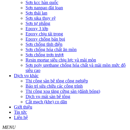
Sơn kcc hàn quốc
Sơn nanpao đài loan
Sơn thái lan
Sơn sika thụy sỹ
Sơn tự phẳng
Epoxy 3 lớp
Epoxy chịu tải trọng
Epoxy chống bán bụi
Sơn chống tĩnh điện
Sơn chống hóa chất ăn mòn
Sơn chống trơn trượt
Resin mortar siêu chịu lực và mài mòn
Sơn poly urethane chống hóa chất và mài mòn mức độ
siêu cao
Dịch vụ khác
Thi công sàn bê tông công nghiệp
Bảo trì sửa chữa các công trình
Thi công xoa tăng cứng sàn (đánh bóng)
Dịch vụ mái sàn bê tông
Cắt mạch (khe) co dãn
Giới thiệu
Tin tức
Liên hệ
MENU