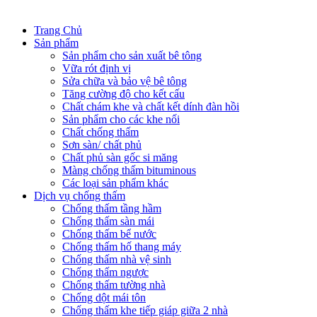
Trang Chủ
Sản phẩm
Sản phẩm cho sản xuất bê tông
Vữa rót định vị
Sửa chữa và bảo vệ bê tông
Tăng cường độ cho kết cấu
Chất chám khe và chất kết dính đàn hồi
Sản phẩm cho các khe nối
Chất chống thấm
Sơn sàn/ chất phủ
Chất phủ sàn gốc si măng
Màng chống thấm bituminous
Các loại sản phẩm khác
Dịch vụ chống thấm
Chống thấm tầng hầm
Chống thấm sàn mái
Chống thấm bể nước
Chống thấm hố thang máy
Chống thấm nhà vệ sinh
Chống thấm ngược
Chống thấm tường nhà
Chống dột mái tôn
Chống thấm khe tiếp giáp giữa 2 nhà