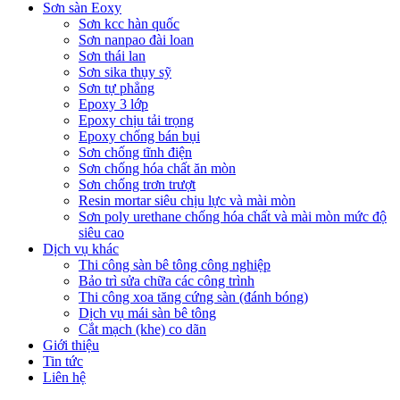
Sơn sàn Eoxy
Sơn kcc hàn quốc
Sơn nanpao đài loan
Sơn thái lan
Sơn sika thụy sỹ
Sơn tự phẳng
Epoxy 3 lớp
Epoxy chịu tải trọng
Epoxy chống bán bụi
Sơn chống tĩnh điện
Sơn chống hóa chất ăn mòn
Sơn chống trơn trượt
Resin mortar siêu chịu lực và mài mòn
Sơn poly urethane chống hóa chất và mài mòn mức độ
siêu cao
Dịch vụ khác
Thi công sàn bê tông công nghiệp
Bảo trì sửa chữa các công trình
Thi công xoa tăng cứng sàn (đánh bóng)
Dịch vụ mái sàn bê tông
Cắt mạch (khe) co dãn
Giới thiệu
Tin tức
Liên hệ