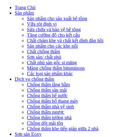
Trang Chủ
Sản phẩm
Sản phẩm cho sản xuất bê tông
Vữa rót định vị
Sửa chữa và bảo vệ bê tông
Tăng cường độ cho kết cấu
Chất chám khe và chất kết dính đàn hồi
Sản phẩm cho các khe nối
Chất chống thấm
Sơn sàn/ chất phủ
Chất phủ sàn gốc si măng
Màng chống thấm bituminous
Các loại sản phẩm khác
Dịch vụ chống thấm
Chống thấm tầng hầm
Chống thấm sàn mái
Chống thấm bể nước
Chống thấm hố thang máy
Chống thấm nhà vệ sinh
Chống thấm ngược
Chống thấm tường nhà
Chống dột mái tôn
Chống thấm khe tiếp giáp giữa 2 nhà
Sơn sàn Eoxy