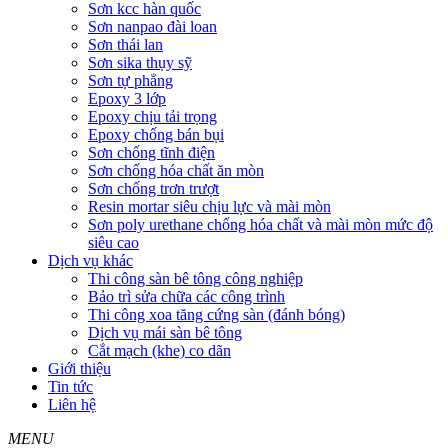
Sơn kcc hàn quốc
Sơn nanpao đài loan
Sơn thái lan
Sơn sika thụy sỹ
Sơn tự phẳng
Epoxy 3 lớp
Epoxy chịu tải trọng
Epoxy chống bán bụi
Sơn chống tĩnh điện
Sơn chống hóa chất ăn mòn
Sơn chống trơn trượt
Resin mortar siêu chịu lực và mài mòn
Sơn poly urethane chống hóa chất và mài mòn mức độ
siêu cao
Dịch vụ khác
Thi công sàn bê tông công nghiệp
Bảo trì sửa chữa các công trình
Thi công xoa tăng cứng sàn (đánh bóng)
Dịch vụ mái sàn bê tông
Cắt mạch (khe) co dãn
Giới thiệu
Tin tức
Liên hệ
MENU