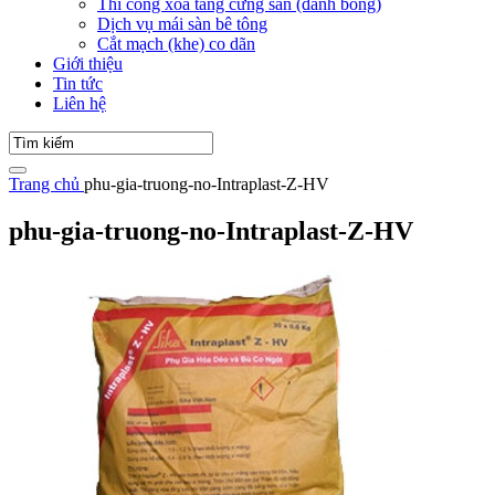
Thi công xoa tăng cứng sàn (đánh bóng)
Dịch vụ mái sàn bê tông
Cắt mạch (khe) co dãn
Giới thiệu
Tin tức
Liên hệ
Trang chủ
phu-gia-truong-no-Intraplast-Z-HV
phu-gia-truong-no-Intraplast-Z-HV