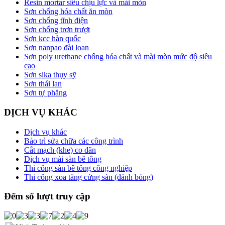
Resin mortar siêu chịu lực và mài mòn
Sơn chống hóa chất ăn mòn
Sơn chống tĩnh điện
Sơn chống trơn trượt
Sơn kcc hàn quốc
Sơn nanpao đài loan
Sơn poly urethane chống hóa chất và mài mòn mức độ siêu
cao
Sơn sika thụy sỹ
Sơn thái lan
Sơn tự phẳng
DỊCH VỤ KHÁC
Dịch vụ khác
Bảo trì sửa chữa các công trình
Cắt mạch (khe) co dãn
Dịch vụ mái sàn bê tông
Thi công sàn bê tông công nghiệp
Thi công xoa tăng cứng sàn (đánh bóng)
Đếm số lượt truy cập