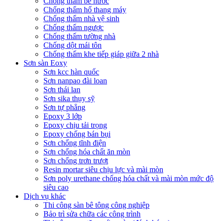
Chống thấm bể nước
Chống thấm hố thang máy
Chống thấm nhà vệ sinh
Chống thấm ngược
Chống thấm tường nhà
Chống dột mái tôn
Chống thấm khe tiếp giáp giữa 2 nhà
Sơn sàn Eoxy
Sơn kcc hàn quốc
Sơn nanpao đài loan
Sơn thái lan
Sơn sika thụy sỹ
Sơn tự phẳng
Epoxy 3 lớp
Epoxy chịu tải trọng
Epoxy chống bán bụi
Sơn chống tĩnh điện
Sơn chống hóa chất ăn mòn
Sơn chống trơn trượt
Resin mortar siêu chịu lực và mài mòn
Sơn poly urethane chống hóa chất và mài mòn mức độ
siêu cao
Dịch vụ khác
Thi công sàn bê tông công nghiệp
Bảo trì sửa chữa các công trình