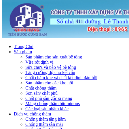
Trang Chủ
Sản phẩm
Sản phẩm cho sản xuất bê tông
Vữa rót định vị
Sửa chữa và bảo vệ bê tông
Tăng cường độ cho kết cấu
Chất chám khe và chất kết dính đàn hồi
Sản phẩm cho các khe nối
Chất chống thấm
Sơn sàn/ chất phủ
Chất phủ sàn gốc si măng
Màng chống thấm bituminous
Các loại sản phẩm khác
Dịch vụ chống thấm
Chống thấm tầng hầm
Chống thấm sàn mái