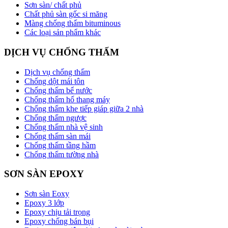
Sơn sàn/ chất phủ
Chất phủ sàn gốc si măng
Màng chống thấm bituminous
Các loại sản phẩm khác
DỊCH VỤ CHỐNG THẤM
Dịch vụ chống thấm
Chống dột mái tôn
Chống thấm bể nước
Chống thấm hố thang máy
Chống thấm khe tiếp giáp giữa 2 nhà
Chống thấm ngược
Chống thấm nhà vệ sinh
Chống thấm sàn mái
Chống thấm tầng hầm
Chống thấm tường nhà
SƠN SÀN EPOXY
Sơn sàn Eoxy
Epoxy 3 lớp
Epoxy chịu tải trọng
Epoxy chống bán bụi