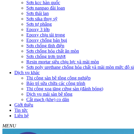
Sơn kcc hàn quốc
Sơn nanpao đài loan
Sơn thái lan
Sơn sika thụy sỹ
Sơn tự phẳng
Epoxy 3 lớp
Epoxy chịu tải trọng
Epoxy chống bán bụi
Sơn chống tĩnh điện
Sơn chống hóa chất ăn mòn
Sơn chống trơn trượt
Resin mortar siêu chịu lực và mài mòn
Sơn poly urethane chống hóa chất và mài mòn mức độ si
Dịch vụ khác
Thi công sàn bê tông công nghiệp
Bảo trì sửa chữa các công trình
Thi công xoa tăng cứng sàn (đánh bóng)
Dịch vụ mái sàn bê tông
Cắt mạch (khe) co dãn
Giới thiệu
Tin tức
Liên hệ
MENU