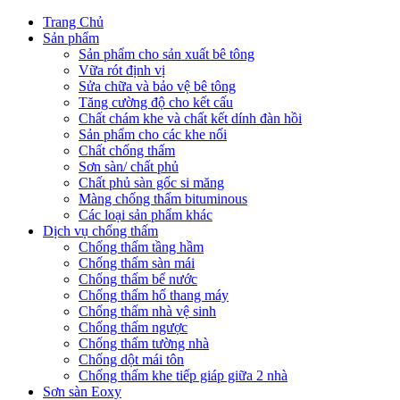
Trang Chủ
Sản phẩm
Sản phẩm cho sản xuất bê tông
Vữa rót định vị
Sửa chữa và bảo vệ bê tông
Tăng cường độ cho kết cấu
Chất chám khe và chất kết dính đàn hồi
Sản phẩm cho các khe nối
Chất chống thấm
Sơn sàn/ chất phủ
Chất phủ sàn gốc si măng
Màng chống thấm bituminous
Các loại sản phẩm khác
Dịch vụ chống thấm
Chống thấm tầng hầm
Chống thấm sàn mái
Chống thấm bể nước
Chống thấm hố thang máy
Chống thấm nhà vệ sinh
Chống thấm ngược
Chống thấm tường nhà
Chống dột mái tôn
Chống thấm khe tiếp giáp giữa 2 nhà
Sơn sàn Eoxy