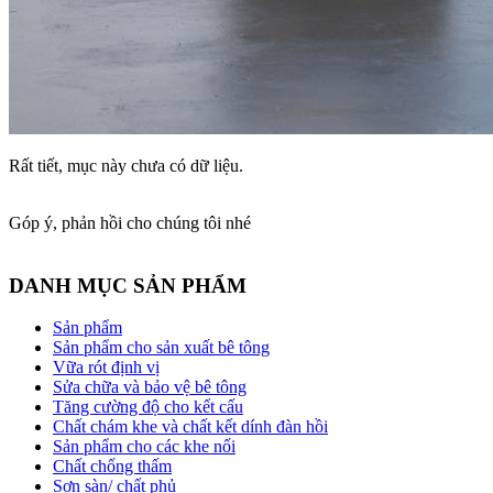
Rất tiết, mục này chưa có dữ liệu.
Góp ý, phản hồi cho chúng tôi nhé
DANH MỤC SẢN PHẨM
Sản phẩm
Sản phẩm cho sản xuất bê tông
Vữa rót định vị
Sửa chữa và bảo vệ bê tông
Tăng cường độ cho kết cấu
Chất chám khe và chất kết dính đàn hồi
Sản phẩm cho các khe nối
Chất chống thấm
Sơn sàn/ chất phủ