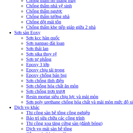
Chống thấm hố thang máy
Chống thấm nhà vệ sinh
Chống thấm ngược
Chống thấm tường nhà
Chống dột mái tôn
Chống thấm khe tiếp giáp giữa 2 nhà
Sơn sàn Eoxy
Sơn kcc hàn quốc
Sơn nanpao đài loan
Sơn thái lan
Sơn sika thụy sỹ
Sơn tự phẳng
Epoxy 3 lớp
Epoxy chịu tải trọng
Epoxy chống bán bụi
Sơn chống tĩnh điện
Sơn chống hóa chất ăn mòn
Sơn chống trơn trượt
Resin mortar siêu chịu lực và mài mòn
Sơn poly urethane chống hóa chất và mài mòn mức độ si
Dịch vụ khác
Thi công sàn bê tông công nghiệp
Bảo trì sửa chữa các công trình
Thi công xoa tăng cứng sàn (đánh bóng)
Dịch vụ mái sàn bê tông