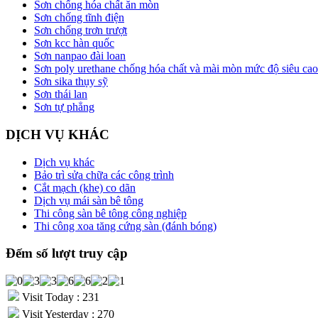
Sơn chống hóa chất ăn mòn
Sơn chống tĩnh điện
Sơn chống trơn trượt
Sơn kcc hàn quốc
Sơn nanpao đài loan
Sơn poly urethane chống hóa chất và mài mòn mức độ siêu cao
Sơn sika thụy sỹ
Sơn thái lan
Sơn tự phẳng
DỊCH VỤ KHÁC
Dịch vụ khác
Bảo trì sửa chữa các công trình
Cắt mạch (khe) co dãn
Dịch vụ mái sàn bê tông
Thi công sàn bê tông công nghiệp
Thi công xoa tăng cứng sàn (đánh bóng)
Đếm số lượt truy cập
Visit Today : 231
Visit Yesterday : 270