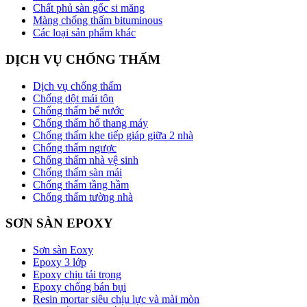
Chất phủ sàn gốc si măng
Màng chống thấm bituminous
Các loại sản phẩm khác
DỊCH VỤ CHỐNG THẤM
Dịch vụ chống thấm
Chống dột mái tôn
Chống thấm bể nước
Chống thấm hố thang máy
Chống thấm khe tiếp giáp giữa 2 nhà
Chống thấm ngược
Chống thấm nhà vệ sinh
Chống thấm sàn mái
Chống thấm tầng hầm
Chống thấm tường nhà
SƠN SÀN EPOXY
Sơn sàn Eoxy
Epoxy 3 lớp
Epoxy chịu tải trọng
Epoxy chống bán bụi
Resin mortar siêu chịu lực và mài mòn