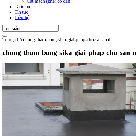
Cắt mạch (khe) co dãn
Giới thiệu
Tin tức
Liên hệ
Trang chủ
chong-tham-bang-sika-giai-phap-cho-san-mai
chong-tham-bang-sika-giai-phap-cho-san-