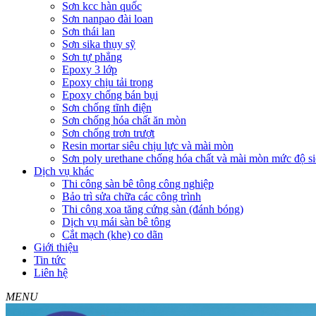
Sơn kcc hàn quốc
Sơn nanpao đài loan
Sơn thái lan
Sơn sika thụy sỹ
Sơn tự phẳng
Epoxy 3 lớp
Epoxy chịu tải trọng
Epoxy chống bán bụi
Sơn chống tĩnh điện
Sơn chống hóa chất ăn mòn
Sơn chống trơn trượt
Resin mortar siêu chịu lực và mài mòn
Sơn poly urethane chống hóa chất và mài mòn mức độ si
Dịch vụ khác
Thi công sàn bê tông công nghiệp
Bảo trì sửa chữa các công trình
Thi công xoa tăng cứng sàn (đánh bóng)
Dịch vụ mái sàn bê tông
Cắt mạch (khe) co dãn
Giới thiệu
Tin tức
Liên hệ
MENU