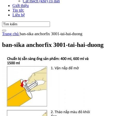
Cắt mạch (khe) co dãn
Giới thiệu
Tin tức
Liên hệ
Trang chủ
ban-sika anchorfix 3001-tai-hai-duong
ban-sika anchorfix 3001-tai-hai-duong