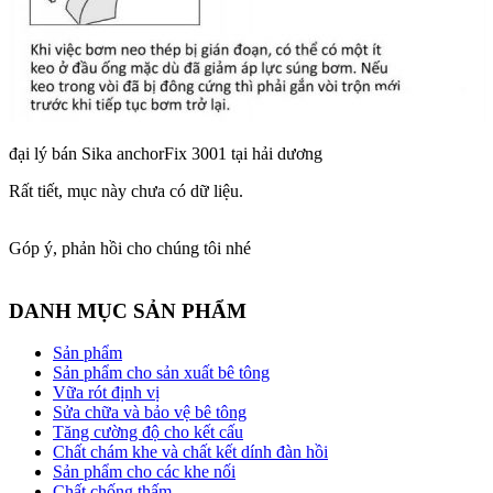
đại lý bán Sika anchorFix 3001 tại hải dương
Rất tiết, mục này chưa có dữ liệu.
Góp ý, phản hồi cho chúng tôi nhé
DANH MỤC SẢN PHẨM
Sản phẩm
Sản phẩm cho sản xuất bê tông
Vữa rót định vị
Sửa chữa và bảo vệ bê tông
Tăng cường độ cho kết cấu
Chất chám khe và chất kết dính đàn hồi
Sản phẩm cho các khe nối
Chất chống thấm