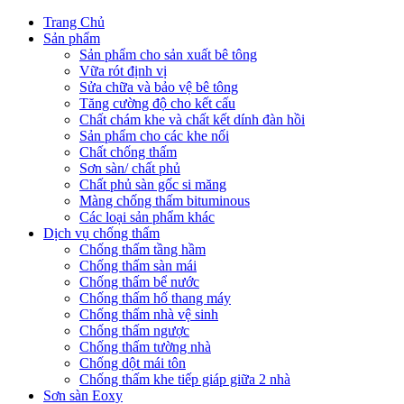
Trang Chủ
Sản phẩm
Sản phẩm cho sản xuất bê tông
Vữa rót định vị
Sửa chữa và bảo vệ bê tông
Tăng cường độ cho kết cấu
Chất chám khe và chất kết dính đàn hồi
Sản phẩm cho các khe nối
Chất chống thấm
Sơn sàn/ chất phủ
Chất phủ sàn gốc si măng
Màng chống thấm bituminous
Các loại sản phẩm khác
Dịch vụ chống thấm
Chống thấm tầng hầm
Chống thấm sàn mái
Chống thấm bể nước
Chống thấm hố thang máy
Chống thấm nhà vệ sinh
Chống thấm ngược
Chống thấm tường nhà
Chống dột mái tôn
Chống thấm khe tiếp giáp giữa 2 nhà
Sơn sàn Eoxy