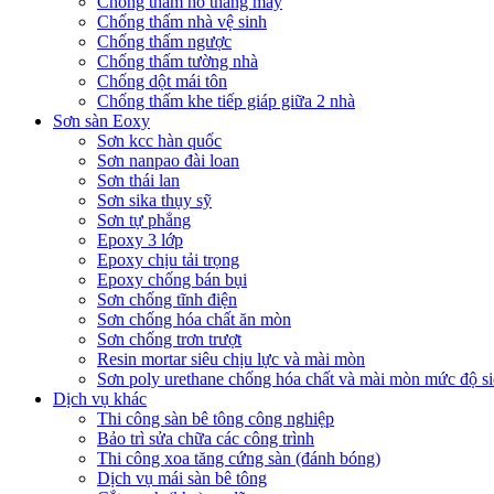
Chống thấm hố thang máy
Chống thấm nhà vệ sinh
Chống thấm ngược
Chống thấm tường nhà
Chống dột mái tôn
Chống thấm khe tiếp giáp giữa 2 nhà
Sơn sàn Eoxy
Sơn kcc hàn quốc
Sơn nanpao đài loan
Sơn thái lan
Sơn sika thụy sỹ
Sơn tự phẳng
Epoxy 3 lớp
Epoxy chịu tải trọng
Epoxy chống bán bụi
Sơn chống tĩnh điện
Sơn chống hóa chất ăn mòn
Sơn chống trơn trượt
Resin mortar siêu chịu lực và mài mòn
Sơn poly urethane chống hóa chất và mài mòn mức độ si
Dịch vụ khác
Thi công sàn bê tông công nghiệp
Bảo trì sửa chữa các công trình
Thi công xoa tăng cứng sàn (đánh bóng)
Dịch vụ mái sàn bê tông