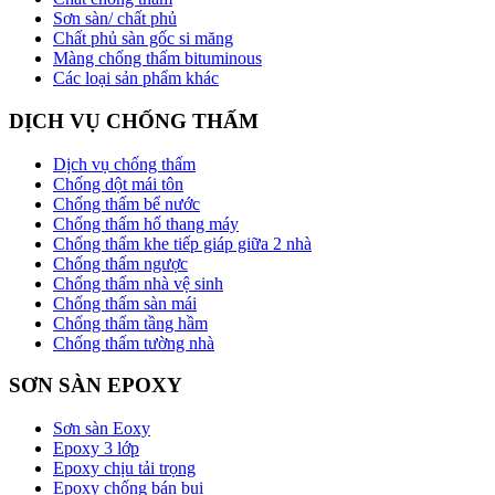
Sơn sàn/ chất phủ
Chất phủ sàn gốc si măng
Màng chống thấm bituminous
Các loại sản phẩm khác
DỊCH VỤ CHỐNG THẤM
Dịch vụ chống thấm
Chống dột mái tôn
Chống thấm bể nước
Chống thấm hố thang máy
Chống thấm khe tiếp giáp giữa 2 nhà
Chống thấm ngược
Chống thấm nhà vệ sinh
Chống thấm sàn mái
Chống thấm tầng hầm
Chống thấm tường nhà
SƠN SÀN EPOXY
Sơn sàn Eoxy
Epoxy 3 lớp
Epoxy chịu tải trọng
Epoxy chống bán bụi