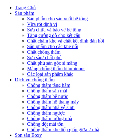
Trang Chủ
Sản phẩm
Sản phẩm cho sản xuất bê tông
Vữa rót định vị
Sửa chữa và bảo vệ bê tông
Tăng cường độ cho kết cấu
Chất chám khe và chất kết dính đàn hồi
Sản phẩm cho các khe nối
Chất chống thấm
Sơn sàn/ chất phủ
Chất phủ sàn gốc si măng
Màng chống thấm bituminous
Các loại sản phẩm khác
Dịch vụ chống thấm
Chống thấm tầng hầm
Chống thấm sàn mái
Chống thấm bể nước
Chống thấm hố thang máy
Chống thấm nhà vệ sinh
Chống thấm ngược
Chống thấm tường nhà
Chống dột mái tôn
Chống thấm khe tiếp giáp giữa 2 nhà
Sơn sàn Eoxy