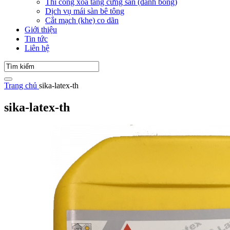
Thi công xoa tăng cứng sàn (đánh bóng)
Dịch vụ mái sàn bê tông
Cắt mạch (khe) co dãn
Giới thiệu
Tin tức
Liên hệ
Trang chủ
sika-latex-th
sika-latex-th