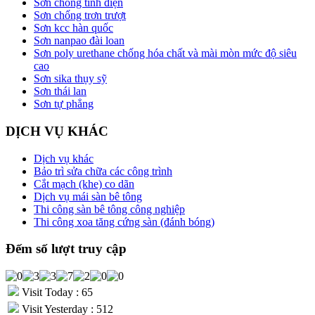
Sơn chống tĩnh điện
Sơn chống trơn trượt
Sơn kcc hàn quốc
Sơn nanpao đài loan
Sơn poly urethane chống hóa chất và mài mòn mức độ siêu
cao
Sơn sika thụy sỹ
Sơn thái lan
Sơn tự phẳng
DỊCH VỤ KHÁC
Dịch vụ khác
Bảo trì sửa chữa các công trình
Cắt mạch (khe) co dãn
Dịch vụ mái sàn bê tông
Thi công sàn bê tông công nghiệp
Thi công xoa tăng cứng sàn (đánh bóng)
Đếm số lượt truy cập
Visit Today : 65
Visit Yesterday : 512