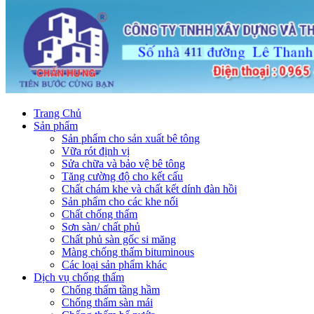
Trang Chủ
Sản phẩm
Sản phẩm cho sản xuất bê tông
Vữa rót định vị
Sửa chữa và bảo vệ bê tông
Tăng cường độ cho kết cấu
Chất chám khe và chất kết dính đàn hồi
Sản phẩm cho các khe nối
Chất chống thấm
Sơn sàn/ chất phủ
Chất phủ sàn gốc si măng
Màng chống thấm bituminous
Các loại sản phẩm khác
Dịch vụ chống thấm
Chống thấm tầng hầm
Chống thấm sàn mái