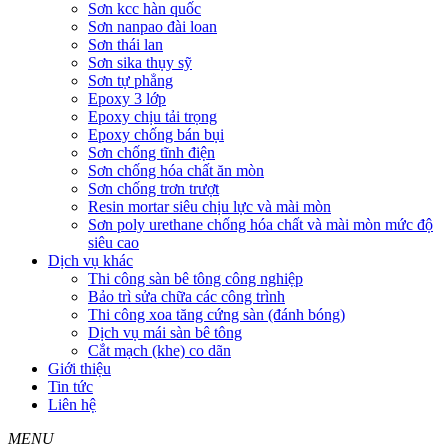
Sơn kcc hàn quốc
Sơn nanpao đài loan
Sơn thái lan
Sơn sika thụy sỹ
Sơn tự phẳng
Epoxy 3 lớp
Epoxy chịu tải trọng
Epoxy chống bán bụi
Sơn chống tĩnh điện
Sơn chống hóa chất ăn mòn
Sơn chống trơn trượt
Resin mortar siêu chịu lực và mài mòn
Sơn poly urethane chống hóa chất và mài mòn mức độ
siêu cao
Dịch vụ khác
Thi công sàn bê tông công nghiệp
Bảo trì sửa chữa các công trình
Thi công xoa tăng cứng sàn (đánh bóng)
Dịch vụ mái sàn bê tông
Cắt mạch (khe) co dãn
Giới thiệu
Tin tức
Liên hệ
MENU