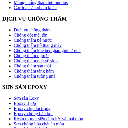
Màng chống thấm bituminous
Các loại sản phẩm khác
DỊCH VỤ CHỐNG THẤM
Dịch vụ chống thấm
Chống dột mái tôn
Chống thấm bể nước
Chống thấm hố thang máy
Chống thấm khe tiếp giáp giữa 2 nhà
Chống thấm ngược
Chống thấm nhà vệ sinh
Chống thấm sàn mái
Chống thấm tầng hầm
Chống thấm tường nhà
SƠN SÀN EPOXY
Sơn sàn Eoxy
Epoxy 3 lớp
Epoxy chịu tải trọng
Epoxy chống bán bụi
Resin mortar siêu chịu lực và mài mòn
Sơn chống hóa chất ăn mòn