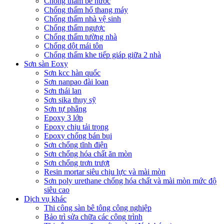
Chống thấm bể nước
Chống thấm hố thang máy
Chống thấm nhà vệ sinh
Chống thấm ngược
Chống thấm tường nhà
Chống dột mái tôn
Chống thấm khe tiếp giáp giữa 2 nhà
Sơn sàn Eoxy
Sơn kcc hàn quốc
Sơn nanpao đài loan
Sơn thái lan
Sơn sika thụy sỹ
Sơn tự phẳng
Epoxy 3 lớp
Epoxy chịu tải trọng
Epoxy chống bán bụi
Sơn chống tĩnh điện
Sơn chống hóa chất ăn mòn
Sơn chống trơn trượt
Resin mortar siêu chịu lực và mài mòn
Sơn poly urethane chống hóa chất và mài mòn mức độ
siêu cao
Dịch vụ khác
Thi công sàn bê tông công nghiệp
Bảo trì sửa chữa các công trình