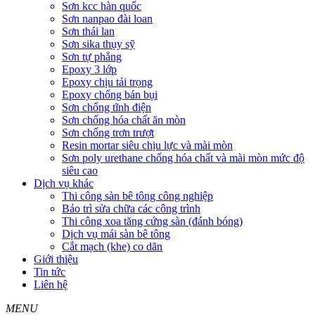
Sơn kcc hàn quốc
Sơn nanpao đài loan
Sơn thái lan
Sơn sika thụy sỹ
Sơn tự phẳng
Epoxy 3 lớp
Epoxy chịu tải trọng
Epoxy chống bán bụi
Sơn chống tĩnh điện
Sơn chống hóa chất ăn mòn
Sơn chống trơn trượt
Resin mortar siêu chịu lực và mài mòn
Sơn poly urethane chống hóa chất và mài mòn mức độ
siêu cao
Dịch vụ khác
Thi công sàn bê tông công nghiệp
Bảo trì sửa chữa các công trình
Thi công xoa tăng cứng sàn (đánh bóng)
Dịch vụ mái sàn bê tông
Cắt mạch (khe) co dãn
Giới thiệu
Tin tức
Liên hệ
MENU