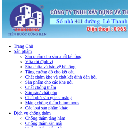
Trang Chủ
Sản phẩm
Sản phẩm cho sản xuất bê tông
Vữa rót định vị
Sửa chữa và bảo vệ bê tông
Tăng cường độ cho kết cấu
Chất chám khe và chất kết dính đàn hồi
Sản phẩm cho các khe nối
Chất chống thấm
Sơn sàn/ chất phủ
Chất phủ sàn gốc si măng
Màng chống thấm bituminous
Các loại sản phẩm khác
Dịch vụ chống thấm
Chống thấm tầng hầm
Chống thấm sàn mái