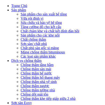
Trang Chủ
Sản phẩm
Sản phẩm cho sản xuất bê tông
Vữa rót định vị
Sửa chữa và bảo vệ bê tông
Tăng cường độ cho kết cấu
Chất chám khe và chất kết dính đàn hồi
Sản phẩm cho các khe nối
Chất chống thấm
Sơn sàn/ chất phủ
Chất phủ sàn gốc si măng
Màng chống thấm bituminous
Các loại sản phẩm khác
Dịch vụ chống thấm
Chống thấm tầng hầm
Chống thấm sàn mái
Chống thấm bể nước
Chống thấm hố thang máy
Chống thấm nhà vệ sinh
Chống thấm ngược
Chống thấm tường nhà
Chống dột mái tôn
Chống thấm khe tiếp giáp giữa 2 nhà
Sơn sàn Eoxy