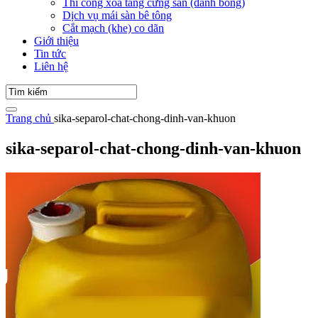
Thi công xoa tăng cứng sàn (đánh bóng)
Dịch vụ mái sàn bê tông
Cắt mạch (khe) co dãn
Giới thiệu
Tin tức
Liên hệ
Trang chủ
sika-separol-chat-chong-dinh-van-khuon
sika-separol-chat-chong-dinh-van-khuon