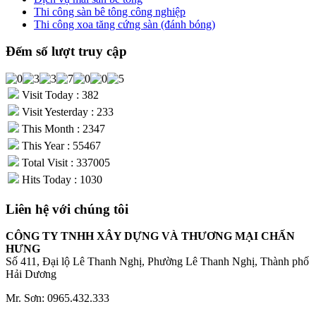
Thi công sàn bê tông công nghiệp
Thi công xoa tăng cứng sàn (đánh bóng)
Đếm số lượt truy cập
Visit Today : 382
Visit Yesterday : 233
This Month : 2347
This Year : 55467
Total Visit : 337005
Hits Today : 1030
Liên hệ với chúng tôi
CÔNG TY TNHH XÂY DỰNG VÀ THƯƠNG MẠI CHẤN
HƯNG
Số 411, Đại lộ Lê Thanh Nghị, Phường Lê Thanh Nghị, Thành phố
Hải Dương
Mr. Sơn: 0965.432.333