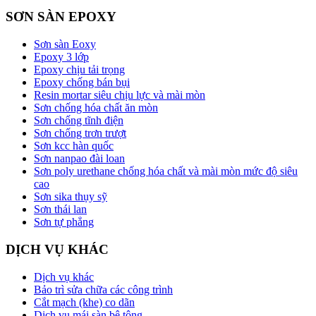
SƠN SÀN EPOXY
Sơn sàn Eoxy
Epoxy 3 lớp
Epoxy chịu tải trọng
Epoxy chống bán bụi
Resin mortar siêu chịu lực và mài mòn
Sơn chống hóa chất ăn mòn
Sơn chống tĩnh điện
Sơn chống trơn trượt
Sơn kcc hàn quốc
Sơn nanpao đài loan
Sơn poly urethane chống hóa chất và mài mòn mức độ siêu
cao
Sơn sika thụy sỹ
Sơn thái lan
Sơn tự phẳng
DỊCH VỤ KHÁC
Dịch vụ khác
Bảo trì sửa chữa các công trình
Cắt mạch (khe) co dãn
Dịch vụ mái sàn bê tông