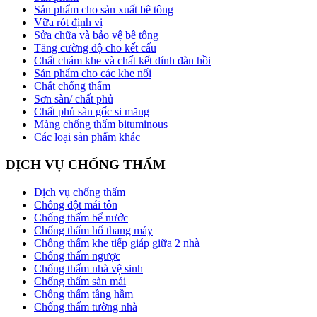
Sản phẩm cho sản xuất bê tông
Vữa rót định vị
Sửa chữa và bảo vệ bê tông
Tăng cường độ cho kết cấu
Chất chám khe và chất kết dính đàn hồi
Sản phẩm cho các khe nối
Chất chống thấm
Sơn sàn/ chất phủ
Chất phủ sàn gốc si măng
Màng chống thấm bituminous
Các loại sản phẩm khác
DỊCH VỤ CHỐNG THẤM
Dịch vụ chống thấm
Chống dột mái tôn
Chống thấm bể nước
Chống thấm hố thang máy
Chống thấm khe tiếp giáp giữa 2 nhà
Chống thấm ngược
Chống thấm nhà vệ sinh
Chống thấm sàn mái
Chống thấm tầng hầm
Chống thấm tường nhà