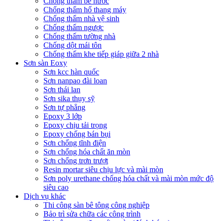
Chống thấm bể nước
Chống thấm hố thang máy
Chống thấm nhà vệ sinh
Chống thấm ngược
Chống thấm tường nhà
Chống dột mái tôn
Chống thấm khe tiếp giáp giữa 2 nhà
Sơn sàn Eoxy
Sơn kcc hàn quốc
Sơn nanpao đài loan
Sơn thái lan
Sơn sika thụy sỹ
Sơn tự phẳng
Epoxy 3 lớp
Epoxy chịu tải trọng
Epoxy chống bán bụi
Sơn chống tĩnh điện
Sơn chống hóa chất ăn mòn
Sơn chống trơn trượt
Resin mortar siêu chịu lực và mài mòn
Sơn poly urethane chống hóa chất và mài mòn mức độ
siêu cao
Dịch vụ khác
Thi công sàn bê tông công nghiệp
Bảo trì sửa chữa các công trình