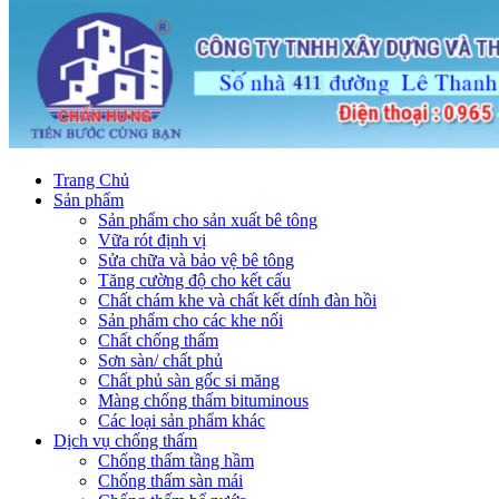
Trang Chủ
Sản phẩm
Sản phẩm cho sản xuất bê tông
Vữa rót định vị
Sửa chữa và bảo vệ bê tông
Tăng cường độ cho kết cấu
Chất chám khe và chất kết dính đàn hồi
Sản phẩm cho các khe nối
Chất chống thấm
Sơn sàn/ chất phủ
Chất phủ sàn gốc si măng
Màng chống thấm bituminous
Các loại sản phẩm khác
Dịch vụ chống thấm
Chống thấm tầng hầm
Chống thấm sàn mái