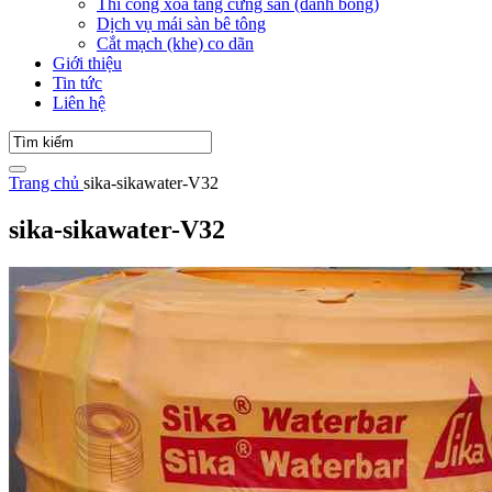
Thi công xoa tăng cứng sàn (đánh bóng)
Dịch vụ mái sàn bê tông
Cắt mạch (khe) co dãn
Giới thiệu
Tin tức
Liên hệ
Trang chủ
sika-sikawater-V32
sika-sikawater-V32