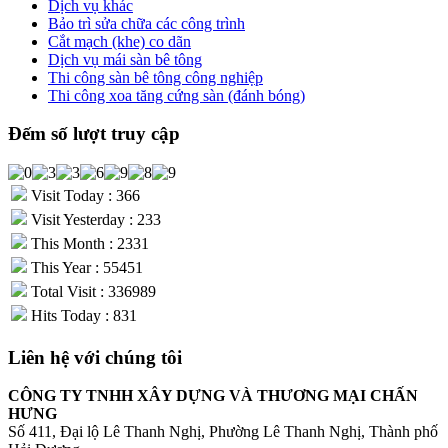
Dịch vụ khác
Bảo trì sửa chữa các công trình
Cắt mạch (khe) co dãn
Dịch vụ mái sàn bê tông
Thi công sàn bê tông công nghiệp
Thi công xoa tăng cứng sàn (đánh bóng)
Đếm số lượt truy cập
Visit Today : 366
Visit Yesterday : 233
This Month : 2331
This Year : 55451
Total Visit : 336989
Hits Today : 831
Liên hệ với chúng tôi
CÔNG TY TNHH XÂY DỰNG VÀ THƯƠNG MẠI CHẤN
HƯNG
Số 411, Đại lộ Lê Thanh Nghị, Phường Lê Thanh Nghị, Thành phố