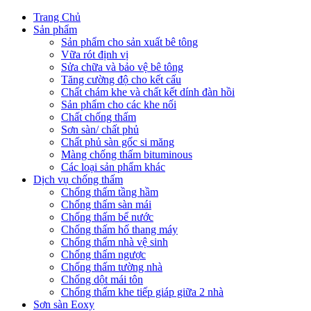
Trang Chủ
Sản phẩm
Sản phẩm cho sản xuất bê tông
Vữa rót định vị
Sửa chữa và bảo vệ bê tông
Tăng cường độ cho kết cấu
Chất chám khe và chất kết dính đàn hồi
Sản phẩm cho các khe nối
Chất chống thấm
Sơn sàn/ chất phủ
Chất phủ sàn gốc si măng
Màng chống thấm bituminous
Các loại sản phẩm khác
Dịch vụ chống thấm
Chống thấm tầng hầm
Chống thấm sàn mái
Chống thấm bể nước
Chống thấm hố thang máy
Chống thấm nhà vệ sinh
Chống thấm ngược
Chống thấm tường nhà
Chống dột mái tôn
Chống thấm khe tiếp giáp giữa 2 nhà
Sơn sàn Eoxy