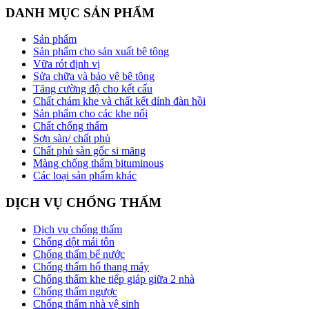
DANH MỤC SẢN PHẨM
Sản phẩm
Sản phẩm cho sản xuất bê tông
Vữa rót định vị
Sửa chữa và bảo vệ bê tông
Tăng cường độ cho kết cấu
Chất chám khe và chất kết dính đàn hồi
Sản phẩm cho các khe nối
Chất chống thấm
Sơn sàn/ chất phủ
Chất phủ sàn gốc si măng
Màng chống thấm bituminous
Các loại sản phẩm khác
DỊCH VỤ CHỐNG THẤM
Dịch vụ chống thấm
Chống dột mái tôn
Chống thấm bể nước
Chống thấm hố thang máy
Chống thấm khe tiếp giáp giữa 2 nhà
Chống thấm ngược
Chống thấm nhà vệ sinh