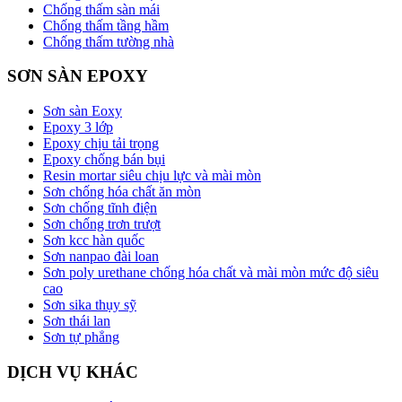
Chống thấm sàn mái
Chống thấm tầng hầm
Chống thấm tường nhà
SƠN SÀN EPOXY
Sơn sàn Eoxy
Epoxy 3 lớp
Epoxy chịu tải trọng
Epoxy chống bán bụi
Resin mortar siêu chịu lực và mài mòn
Sơn chống hóa chất ăn mòn
Sơn chống tĩnh điện
Sơn chống trơn trượt
Sơn kcc hàn quốc
Sơn nanpao đài loan
Sơn poly urethane chống hóa chất và mài mòn mức độ siêu
cao
Sơn sika thụy sỹ
Sơn thái lan
Sơn tự phẳng
DỊCH VỤ KHÁC