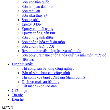
Sơn kcc hàn quốc
Sơn nanpao đài loan
Sơn thái lan
Sơn sika thụy sỹ
Sơn tự phẳng
Epoxy 3 lớp
Epoxy chịu tải trọng
Epoxy chống bán bụi
Sơn chống tĩnh điện
Sơn chống hóa chất ăn mòn
Sơn chống trơn trượt
Resin mortar siêu chịu lực và mài mòn
Sơn poly urethane chống hóa chất và mài mòn mức độ
siêu cao
Dịch vụ khác
Thi công sàn bê tông công nghiệp
Bảo trì sửa chữa các công trình
Thi công xoa tăng cứng sàn (đánh bóng)
Dịch vụ mái sàn bê tông
Cắt mạch (khe) co dãn
Giới thiệu
Tin tức
Liên hệ
MENU