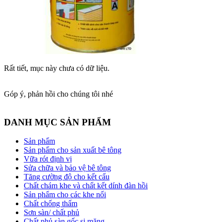
Rất tiết, mục này chưa có dữ liệu.
Góp ý, phản hồi cho chúng tôi nhé
DANH MỤC SẢN PHẨM
Sản phẩm
Sản phẩm cho sản xuất bê tông
Vữa rót định vị
Sửa chữa và bảo vệ bê tông
Tăng cường độ cho kết cấu
Chất chám khe và chất kết dính đàn hồi
Sản phẩm cho các khe nối
Chất chống thấm
Sơn sàn/ chất phủ
Chất phủ sàn gốc si măng