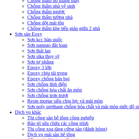
Chống thấm hố thang máy
Chống thấm nhà vệ sinh
Chống thấm ngược
Chống thấm tường nhà
Chống dột mái tôn
Chống thấm khe tiếp giáp giữa 2 nhà
Sơn sàn Eoxy
Sơn kcc hàn quốc
Sơn nanpao đài loan
Sơn thái lan
Sơn sika thụy sỹ
Sơn tự phẳng
Epoxy 3 lớp
Epoxy chịu tải trọng
Epoxy chống bán bụi
Sơn chống tĩnh điện
Sơn chống hóa chất ăn mòn
Sơn chống trơn trượt
Resin mortar siêu chịu lực và mài mòn
Sơn poly urethane chống hóa chất và mài mòn mức độ si
Dịch vụ khác
Thi công sàn bê tông công nghiệp
Bảo trì sửa chữa các công trình
Thi công xoa tăng cứng sàn (đánh bóng)
Dịch vụ mái sàn bê tông