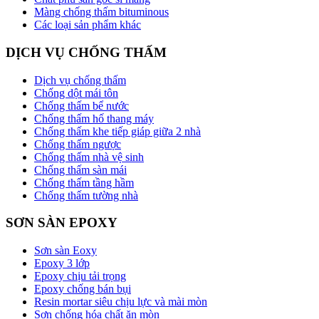
Màng chống thấm bituminous
Các loại sản phẩm khác
DỊCH VỤ CHỐNG THẤM
Dịch vụ chống thấm
Chống dột mái tôn
Chống thấm bể nước
Chống thấm hố thang máy
Chống thấm khe tiếp giáp giữa 2 nhà
Chống thấm ngược
Chống thấm nhà vệ sinh
Chống thấm sàn mái
Chống thấm tầng hầm
Chống thấm tường nhà
SƠN SÀN EPOXY
Sơn sàn Eoxy
Epoxy 3 lớp
Epoxy chịu tải trọng
Epoxy chống bán bụi
Resin mortar siêu chịu lực và mài mòn
Sơn chống hóa chất ăn mòn