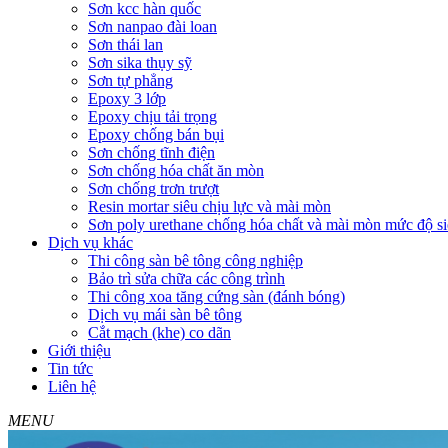
Sơn kcc hàn quốc
Sơn nanpao đài loan
Sơn thái lan
Sơn sika thụy sỹ
Sơn tự phẳng
Epoxy 3 lớp
Epoxy chịu tải trọng
Epoxy chống bán bụi
Sơn chống tĩnh điện
Sơn chống hóa chất ăn mòn
Sơn chống trơn trượt
Resin mortar siêu chịu lực và mài mòn
Sơn poly urethane chống hóa chất và mài mòn mức độ si
Dịch vụ khác
Thi công sàn bê tông công nghiệp
Bảo trì sửa chữa các công trình
Thi công xoa tăng cứng sàn (đánh bóng)
Dịch vụ mái sàn bê tông
Cắt mạch (khe) co dãn
Giới thiệu
Tin tức
Liên hệ
MENU