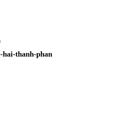
n
y-hai-thanh-phan