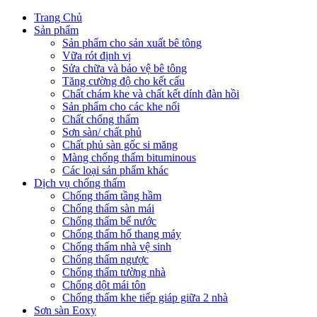
Trang Chủ
Sản phẩm
Sản phẩm cho sản xuất bê tông
Vữa rót định vị
Sửa chữa và bảo vệ bê tông
Tăng cường độ cho kết cấu
Chất chám khe và chất kết dính đàn hồi
Sản phẩm cho các khe nối
Chất chống thấm
Sơn sàn/ chất phủ
Chất phủ sàn gốc si măng
Màng chống thấm bituminous
Các loại sản phẩm khác
Dịch vụ chống thấm
Chống thấm tầng hầm
Chống thấm sàn mái
Chống thấm bể nước
Chống thấm hố thang máy
Chống thấm nhà vệ sinh
Chống thấm ngược
Chống thấm tường nhà
Chống dột mái tôn
Chống thấm khe tiếp giáp giữa 2 nhà
Sơn sàn Eoxy