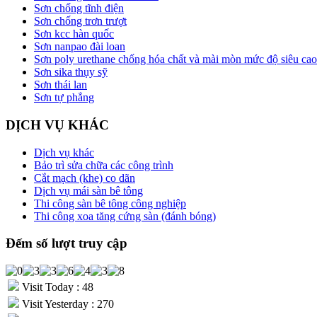
Sơn chống tĩnh điện
Sơn chống trơn trượt
Sơn kcc hàn quốc
Sơn nanpao đài loan
Sơn poly urethane chống hóa chất và mài mòn mức độ siêu cao
Sơn sika thụy sỹ
Sơn thái lan
Sơn tự phẳng
DỊCH VỤ KHÁC
Dịch vụ khác
Bảo trì sửa chữa các công trình
Cắt mạch (khe) co dãn
Dịch vụ mái sàn bê tông
Thi công sàn bê tông công nghiệp
Thi công xoa tăng cứng sàn (đánh bóng)
Đếm số lượt truy cập
Visit Today : 48
Visit Yesterday : 270