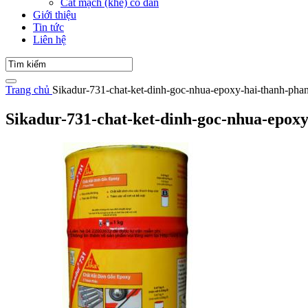
Cắt mạch (khe) co dãn
Giới thiệu
Tin tức
Liên hệ
Trang chủ
Sikadur-731-chat-ket-dinh-goc-nhua-epoxy-hai-thanh-pha
Sikadur-731-chat-ket-dinh-goc-nhua-epox