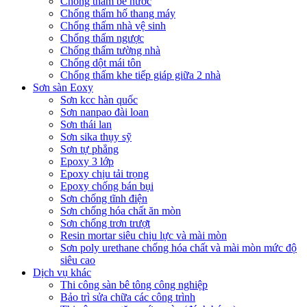
Chống thấm bể nước
Chống thấm hố thang máy
Chống thấm nhà vệ sinh
Chống thấm ngược
Chống thấm tường nhà
Chống dột mái tôn
Chống thấm khe tiếp giáp giữa 2 nhà
Sơn sàn Eoxy
Sơn kcc hàn quốc
Sơn nanpao đài loan
Sơn thái lan
Sơn sika thụy sỹ
Sơn tự phẳng
Epoxy 3 lớp
Epoxy chịu tải trọng
Epoxy chống bán bụi
Sơn chống tĩnh điện
Sơn chống hóa chất ăn mòn
Sơn chống trơn trượt
Resin mortar siêu chịu lực và mài mòn
Sơn poly urethane chống hóa chất và mài mòn mức độ
siêu cao
Dịch vụ khác
Thi công sàn bê tông công nghiệp
Bảo trì sửa chữa các công trình