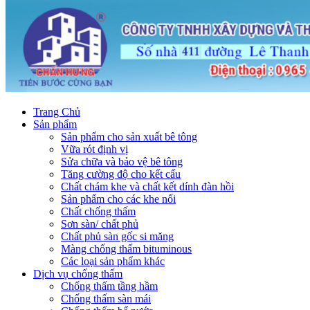
Trang Chủ
Sản phẩm
Sản phẩm cho sản xuất bê tông
Vữa rót định vị
Sửa chữa và bảo vệ bê tông
Tăng cường độ cho kết cấu
Chất chám khe và chất kết dính đàn hồi
Sản phẩm cho các khe nối
Chất chống thấm
Sơn sàn/ chất phủ
Chất phủ sàn gốc si măng
Màng chống thấm bituminous
Các loại sản phẩm khác
Dịch vụ chống thấm
Chống thấm tầng hầm
Chống thấm sàn mái