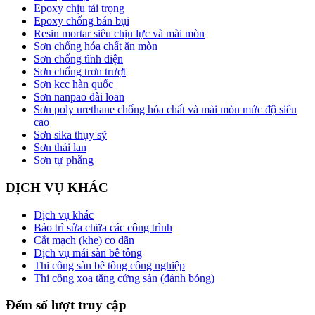
Epoxy chịu tải trọng
Epoxy chống bán bụi
Resin mortar siêu chịu lực và mài mòn
Sơn chống hóa chất ăn mòn
Sơn chống tĩnh điện
Sơn chống trơn trượt
Sơn kcc hàn quốc
Sơn nanpao đài loan
Sơn poly urethane chống hóa chất và mài mòn mức độ siêu
cao
Sơn sika thụy sỹ
Sơn thái lan
Sơn tự phẳng
DỊCH VỤ KHÁC
Dịch vụ khác
Bảo trì sửa chữa các công trình
Cắt mạch (khe) co dãn
Dịch vụ mái sàn bê tông
Thi công sàn bê tông công nghiệp
Thi công xoa tăng cứng sàn (đánh bóng)
Đếm số lượt truy cập