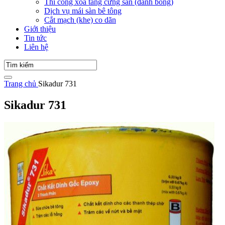
Thi công xoa tăng cứng sàn (đánh bóng)
Dịch vụ mái sàn bê tông
Cắt mạch (khe) co dãn
Giới thiệu
Tin tức
Liên hệ
Trang chủ
Sikadur 731
Sikadur 731