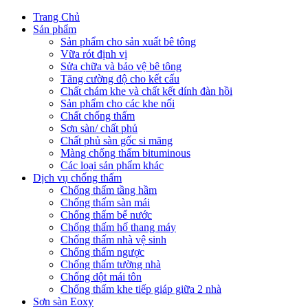
Trang Chủ
Sản phẩm
Sản phẩm cho sản xuất bê tông
Vữa rót định vị
Sửa chữa và bảo vệ bê tông
Tăng cường độ cho kết cấu
Chất chám khe và chất kết dính đàn hồi
Sản phẩm cho các khe nối
Chất chống thấm
Sơn sàn/ chất phủ
Chất phủ sàn gốc si măng
Màng chống thấm bituminous
Các loại sản phẩm khác
Dịch vụ chống thấm
Chống thấm tầng hầm
Chống thấm sàn mái
Chống thấm bể nước
Chống thấm hố thang máy
Chống thấm nhà vệ sinh
Chống thấm ngược
Chống thấm tường nhà
Chống dột mái tôn
Chống thấm khe tiếp giáp giữa 2 nhà
Sơn sàn Eoxy