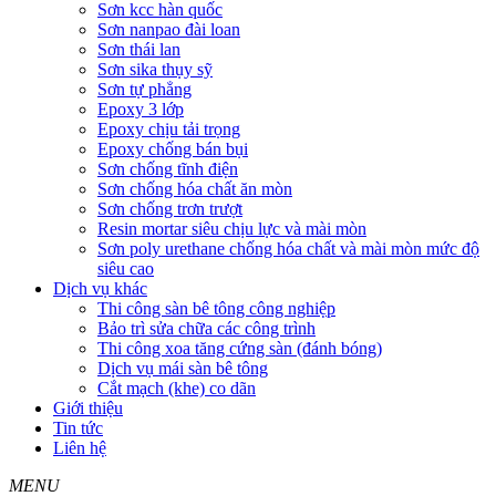
Sơn kcc hàn quốc
Sơn nanpao đài loan
Sơn thái lan
Sơn sika thụy sỹ
Sơn tự phẳng
Epoxy 3 lớp
Epoxy chịu tải trọng
Epoxy chống bán bụi
Sơn chống tĩnh điện
Sơn chống hóa chất ăn mòn
Sơn chống trơn trượt
Resin mortar siêu chịu lực và mài mòn
Sơn poly urethane chống hóa chất và mài mòn mức độ
siêu cao
Dịch vụ khác
Thi công sàn bê tông công nghiệp
Bảo trì sửa chữa các công trình
Thi công xoa tăng cứng sàn (đánh bóng)
Dịch vụ mái sàn bê tông
Cắt mạch (khe) co dãn
Giới thiệu
Tin tức
Liên hệ
MENU