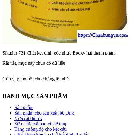
Sikadur 731 Chất kết dính gốc nhựa Epoxy hai thành phần
Rất tiết, mục này chưa có dữ liệu.
Góp ý, phản hồi cho chúng tôi nhé
DANH MỤC SẢN PHẨM
Sản phẩm
Sản phẩm cho sản xuất bê tông
Vữa rót định vị
Sửa chữa và bảo vệ bê tông
Tăng cường độ cho kết cấu
Chất chám khe và chất kết dính đàn hồi