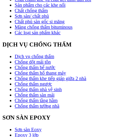
Sản phẩm cho các khe nối
Chất chống thấm
Sơn sàn/ chất phủ
Chất phủ sàn gốc si măng
Màng chống thấm bituminous
Các loại sản phẩm khác
DỊCH VỤ CHỐNG THẤM
Dịch vụ chống thấm
Chống dột mái tôn
Chống thấm bể nước
Chống thấm hố thang máy
Chống thấm khe tiếp giáp giữa 2 nhà
Chống thấm ngược
Chống thấm nhà vệ sinh
Chống thấm sàn mái
Chống thấm tầng hầm
Chống thấm tường nhà
SƠN SÀN EPOXY
Sơn sàn Eoxy
Epoxy 3 lớp