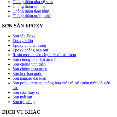
Chống thấm nhà vệ sinh
Chống thấm sàn mái
Chống thấm tầng hầm
Chống thấm tường nhà
SƠN SÀN EPOXY
Sơn sàn Eoxy
Epoxy 3 lớp
Epoxy chịu tải trọng
Epoxy chống bán bụi
Resin mortar siêu chịu lực và mài mòn
Sơn chống hóa chất ăn mòn
Sơn chống tĩnh điện
Sơn chống trơn trượt
Sơn kcc hàn quốc
Sơn nanpao đài loan
Sơn poly urethane chống hóa chất và mài mòn mức độ siêu
cao
Sơn sika thụy sỹ
Sơn thái lan
Sơn tự phẳng
DỊCH VỤ KHÁC