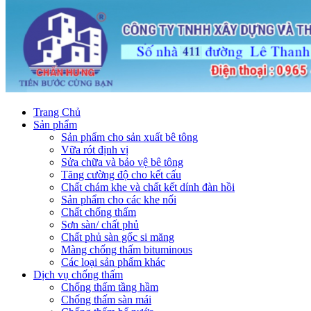
Trang Chủ
Sản phẩm
Sản phẩm cho sản xuất bê tông
Vữa rót định vị
Sửa chữa và bảo vệ bê tông
Tăng cường độ cho kết cấu
Chất chám khe và chất kết dính đàn hồi
Sản phẩm cho các khe nối
Chất chống thấm
Sơn sàn/ chất phủ
Chất phủ sàn gốc si măng
Màng chống thấm bituminous
Các loại sản phẩm khác
Dịch vụ chống thấm
Chống thấm tầng hầm
Chống thấm sàn mái