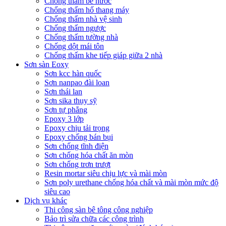
Chống thấm bể nước
Chống thấm hố thang máy
Chống thấm nhà vệ sinh
Chống thấm ngược
Chống thấm tường nhà
Chống dột mái tôn
Chống thấm khe tiếp giáp giữa 2 nhà
Sơn sàn Eoxy
Sơn kcc hàn quốc
Sơn nanpao đài loan
Sơn thái lan
Sơn sika thụy sỹ
Sơn tự phẳng
Epoxy 3 lớp
Epoxy chịu tải trọng
Epoxy chống bán bụi
Sơn chống tĩnh điện
Sơn chống hóa chất ăn mòn
Sơn chống trơn trượt
Resin mortar siêu chịu lực và mài mòn
Sơn poly urethane chống hóa chất và mài mòn mức độ
siêu cao
Dịch vụ khác
Thi công sàn bê tông công nghiệp
Bảo trì sửa chữa các công trình