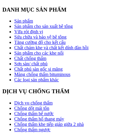
DANH MỤC SẢN PHẨM
Sản phẩm
Sản phẩm cho sản xuất bê tông
Vữa rót định vị
Sửa chữa và bảo vệ bê tông
Tăng cường độ cho kết cấu
Chất chám khe và chất kết dính đàn hồi
Sản phẩm cho các khe nối
Chất chống thấm
Sơn sàn/ chất phủ
Chất phủ sàn gốc si măng
Màng chống thấm bituminous
Các loại sản phẩm khác
DỊCH VỤ CHỐNG THẤM
Dịch vụ chống thấm
Chống dột mái tôn
Chống thấm bể nước
Chống thấm hố thang máy
Chống thấm khe tiếp giáp giữa 2 nhà
Chống thấm ngược