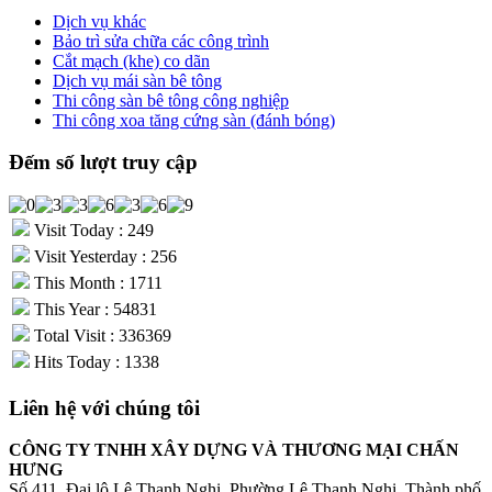
Dịch vụ khác
Bảo trì sửa chữa các công trình
Cắt mạch (khe) co dãn
Dịch vụ mái sàn bê tông
Thi công sàn bê tông công nghiệp
Thi công xoa tăng cứng sàn (đánh bóng)
Đếm số lượt truy cập
Visit Today : 249
Visit Yesterday : 256
This Month : 1711
This Year : 54831
Total Visit : 336369
Hits Today : 1338
Liên hệ với chúng tôi
CÔNG TY TNHH XÂY DỰNG VÀ THƯƠNG MẠI CHẤN
HƯNG
Số 411, Đại lộ Lê Thanh Nghị, Phường Lê Thanh Nghị, Thành phố