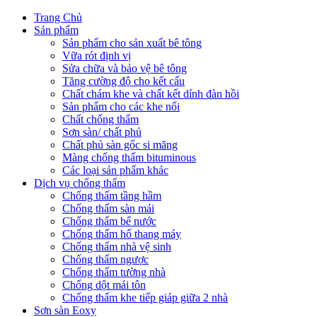
Trang Chủ
Sản phẩm
Sản phẩm cho sản xuất bê tông
Vữa rót định vị
Sửa chữa và bảo vệ bê tông
Tăng cường độ cho kết cấu
Chất chám khe và chất kết dính đàn hồi
Sản phẩm cho các khe nối
Chất chống thấm
Sơn sàn/ chất phủ
Chất phủ sàn gốc si măng
Màng chống thấm bituminous
Các loại sản phẩm khác
Dịch vụ chống thấm
Chống thấm tầng hầm
Chống thấm sàn mái
Chống thấm bể nước
Chống thấm hố thang máy
Chống thấm nhà vệ sinh
Chống thấm ngược
Chống thấm tường nhà
Chống dột mái tôn
Chống thấm khe tiếp giáp giữa 2 nhà
Sơn sàn Eoxy