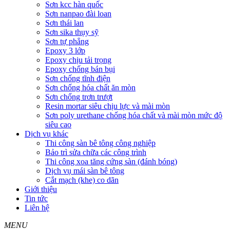
Sơn kcc hàn quốc
Sơn nanpao đài loan
Sơn thái lan
Sơn sika thụy sỹ
Sơn tự phẳng
Epoxy 3 lớp
Epoxy chịu tải trọng
Epoxy chống bán bụi
Sơn chống tĩnh điện
Sơn chống hóa chất ăn mòn
Sơn chống trơn trượt
Resin mortar siêu chịu lực và mài mòn
Sơn poly urethane chống hóa chất và mài mòn mức độ
siêu cao
Dịch vụ khác
Thi công sàn bê tông công nghiệp
Bảo trì sửa chữa các công trình
Thi công xoa tăng cứng sàn (đánh bóng)
Dịch vụ mái sàn bê tông
Cắt mạch (khe) co dãn
Giới thiệu
Tin tức
Liên hệ
MENU