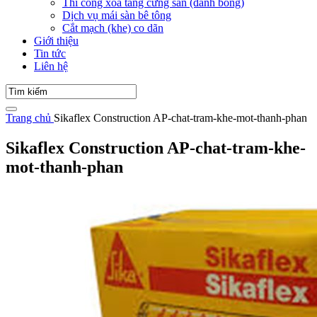
Thi công xoa tăng cứng sàn (đánh bóng)
Dịch vụ mái sàn bê tông
Cắt mạch (khe) co dãn
Giới thiệu
Tin tức
Liên hệ
Trang chủ
Sikaflex Construction AP-chat-tram-khe-mot-thanh-phan
Sikaflex Construction AP-chat-tram-khe-
mot-thanh-phan