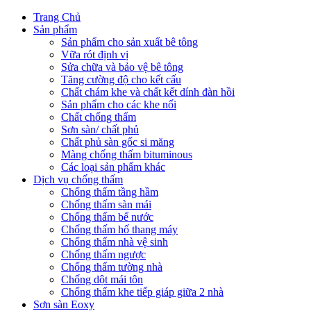
Trang Chủ
Sản phẩm
Sản phẩm cho sản xuất bê tông
Vữa rót định vị
Sửa chữa và bảo vệ bê tông
Tăng cường độ cho kết cấu
Chất chám khe và chất kết dính đàn hồi
Sản phẩm cho các khe nối
Chất chống thấm
Sơn sàn/ chất phủ
Chất phủ sàn gốc si măng
Màng chống thấm bituminous
Các loại sản phẩm khác
Dịch vụ chống thấm
Chống thấm tầng hầm
Chống thấm sàn mái
Chống thấm bể nước
Chống thấm hố thang máy
Chống thấm nhà vệ sinh
Chống thấm ngược
Chống thấm tường nhà
Chống dột mái tôn
Chống thấm khe tiếp giáp giữa 2 nhà
Sơn sàn Eoxy