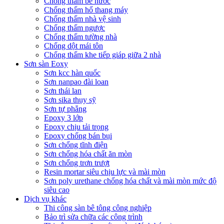
Chống thấm bể nước
Chống thấm hố thang máy
Chống thấm nhà vệ sinh
Chống thấm ngược
Chống thấm tường nhà
Chống dột mái tôn
Chống thấm khe tiếp giáp giữa 2 nhà
Sơn sàn Eoxy
Sơn kcc hàn quốc
Sơn nanpao đài loan
Sơn thái lan
Sơn sika thụy sỹ
Sơn tự phẳng
Epoxy 3 lớp
Epoxy chịu tải trọng
Epoxy chống bán bụi
Sơn chống tĩnh điện
Sơn chống hóa chất ăn mòn
Sơn chống trơn trượt
Resin mortar siêu chịu lực và mài mòn
Sơn poly urethane chống hóa chất và mài mòn mức độ
siêu cao
Dịch vụ khác
Thi công sàn bê tông công nghiệp
Bảo trì sửa chữa các công trình