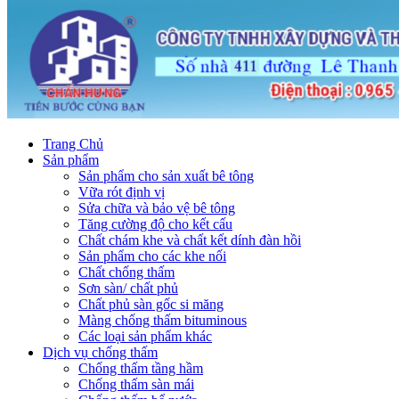
Trang Chủ
Sản phẩm
Sản phẩm cho sản xuất bê tông
Vữa rót định vị
Sửa chữa và bảo vệ bê tông
Tăng cường độ cho kết cấu
Chất chám khe và chất kết dính đàn hồi
Sản phẩm cho các khe nối
Chất chống thấm
Sơn sàn/ chất phủ
Chất phủ sàn gốc si măng
Màng chống thấm bituminous
Các loại sản phẩm khác
Dịch vụ chống thấm
Chống thấm tầng hầm
Chống thấm sàn mái