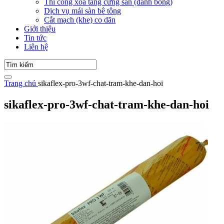
Thi công xoa tăng cứng sàn (đánh bóng)
Dịch vụ mái sàn bê tông
Cắt mạch (khe) co dãn
Giới thiệu
Tin tức
Liên hệ
Trang chủ
sikaflex-pro-3wf-chat-tram-khe-dan-hoi
sikaflex-pro-3wf-chat-tram-khe-dan-hoi