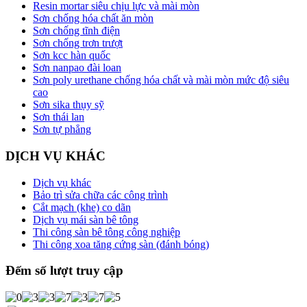
Resin mortar siêu chịu lực và mài mòn
Sơn chống hóa chất ăn mòn
Sơn chống tĩnh điện
Sơn chống trơn trượt
Sơn kcc hàn quốc
Sơn nanpao đài loan
Sơn poly urethane chống hóa chất và mài mòn mức độ siêu
cao
Sơn sika thụy sỹ
Sơn thái lan
Sơn tự phẳng
DỊCH VỤ KHÁC
Dịch vụ khác
Bảo trì sửa chữa các công trình
Cắt mạch (khe) co dãn
Dịch vụ mái sàn bê tông
Thi công sàn bê tông công nghiệp
Thi công xoa tăng cứng sàn (đánh bóng)
Đếm số lượt truy cập