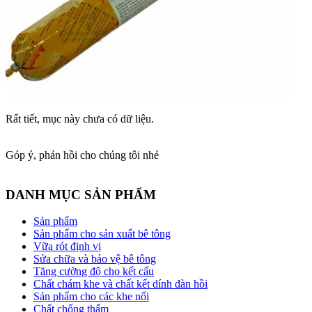
Rất tiết, mục này chưa có dữ liệu.
Góp ý, phản hồi cho chúng tôi nhé
DANH MỤC SẢN PHẨM
Sản phẩm
Sản phẩm cho sản xuất bê tông
Vữa rót định vị
Sửa chữa và bảo vệ bê tông
Tăng cường độ cho kết cấu
Chất chám khe và chất kết dính đàn hồi
Sản phẩm cho các khe nối
Chất chống thấm