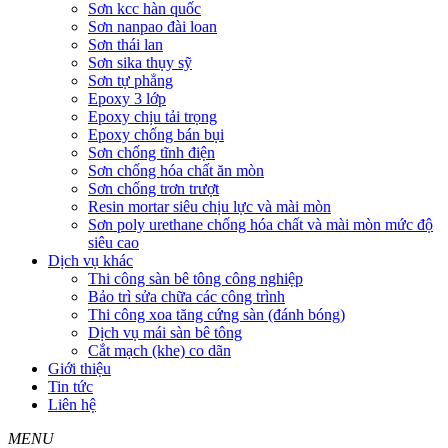
Sơn kcc hàn quốc
Sơn nanpao đài loan
Sơn thái lan
Sơn sika thụy sỹ
Sơn tự phẳng
Epoxy 3 lớp
Epoxy chịu tải trọng
Epoxy chống bán bụi
Sơn chống tĩnh điện
Sơn chống hóa chất ăn mòn
Sơn chống trơn trượt
Resin mortar siêu chịu lực và mài mòn
Sơn poly urethane chống hóa chất và mài mòn mức độ
siêu cao
Dịch vụ khác
Thi công sàn bê tông công nghiệp
Bảo trì sửa chữa các công trình
Thi công xoa tăng cứng sàn (đánh bóng)
Dịch vụ mái sàn bê tông
Cắt mạch (khe) co dãn
Giới thiệu
Tin tức
Liên hệ
MENU