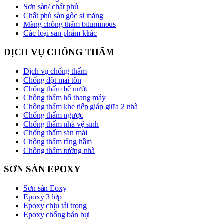
Sơn sàn/ chất phủ
Chất phủ sàn gốc si măng
Màng chống thấm bituminous
Các loại sản phẩm khác
DỊCH VỤ CHỐNG THẤM
Dịch vụ chống thấm
Chống dột mái tôn
Chống thấm bể nước
Chống thấm hố thang máy
Chống thấm khe tiếp giáp giữa 2 nhà
Chống thấm ngược
Chống thấm nhà vệ sinh
Chống thấm sàn mái
Chống thấm tầng hầm
Chống thấm tường nhà
SƠN SÀN EPOXY
Sơn sàn Eoxy
Epoxy 3 lớp
Epoxy chịu tải trọng
Epoxy chống bán bụi