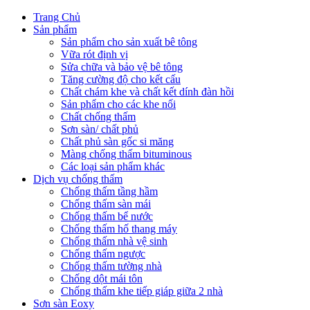
Trang Chủ
Sản phẩm
Sản phẩm cho sản xuất bê tông
Vữa rót định vị
Sửa chữa và bảo vệ bê tông
Tăng cường độ cho kết cấu
Chất chám khe và chất kết dính đàn hồi
Sản phẩm cho các khe nối
Chất chống thấm
Sơn sàn/ chất phủ
Chất phủ sàn gốc si măng
Màng chống thấm bituminous
Các loại sản phẩm khác
Dịch vụ chống thấm
Chống thấm tầng hầm
Chống thấm sàn mái
Chống thấm bể nước
Chống thấm hố thang máy
Chống thấm nhà vệ sinh
Chống thấm ngược
Chống thấm tường nhà
Chống dột mái tôn
Chống thấm khe tiếp giáp giữa 2 nhà
Sơn sàn Eoxy