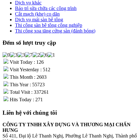
Dịch vụ khác
Bảo trì sửa chữa các công trình
Cắt mạch (khe) co dãn
Dịch vụ mái sàn bê tông
Thi công sàn bê tông công nghiệp
Thi công xoa tăng cứng sàn (đánh bóng)
Đếm số lượt truy cập
Visit Today : 126
Visit Yesterday : 512
This Month : 2603
This Year : 55723
Total Visit : 337261
Hits Today : 271
Liên hệ với chúng tôi
CÔNG TY TNHH XÂY DỰNG VÀ THƯƠNG MẠI CHẤN
HƯNG
Số 411, Đại lộ Lê Thanh Nghị, Phường Lê Thanh Nghị, Thành phố