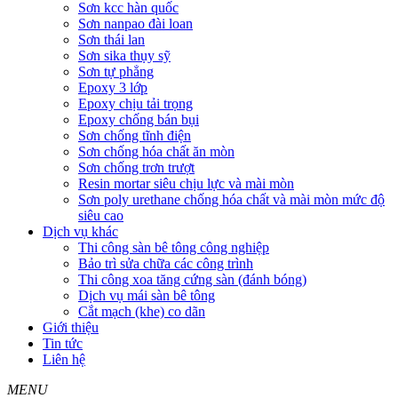
Sơn kcc hàn quốc
Sơn nanpao đài loan
Sơn thái lan
Sơn sika thụy sỹ
Sơn tự phẳng
Epoxy 3 lớp
Epoxy chịu tải trọng
Epoxy chống bán bụi
Sơn chống tĩnh điện
Sơn chống hóa chất ăn mòn
Sơn chống trơn trượt
Resin mortar siêu chịu lực và mài mòn
Sơn poly urethane chống hóa chất và mài mòn mức độ
siêu cao
Dịch vụ khác
Thi công sàn bê tông công nghiệp
Bảo trì sửa chữa các công trình
Thi công xoa tăng cứng sàn (đánh bóng)
Dịch vụ mái sàn bê tông
Cắt mạch (khe) co dãn
Giới thiệu
Tin tức
Liên hệ
MENU