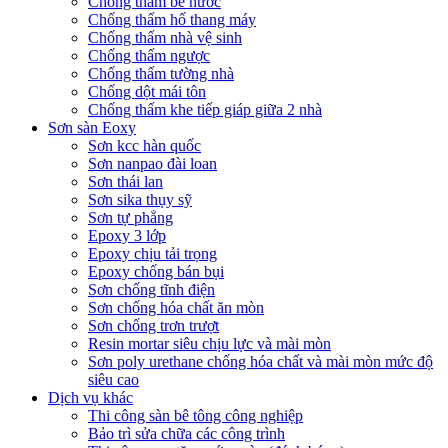
Chống thấm bể nước
Chống thấm hố thang máy
Chống thấm nhà vệ sinh
Chống thấm ngược
Chống thấm tường nhà
Chống dột mái tôn
Chống thấm khe tiếp giáp giữa 2 nhà
Sơn sàn Eoxy
Sơn kcc hàn quốc
Sơn nanpao đài loan
Sơn thái lan
Sơn sika thụy sỹ
Sơn tự phẳng
Epoxy 3 lớp
Epoxy chịu tải trọng
Epoxy chống bán bụi
Sơn chống tĩnh điện
Sơn chống hóa chất ăn mòn
Sơn chống trơn trượt
Resin mortar siêu chịu lực và mài mòn
Sơn poly urethane chống hóa chất và mài mòn mức độ
siêu cao
Dịch vụ khác
Thi công sàn bê tông công nghiệp
Bảo trì sửa chữa các công trình