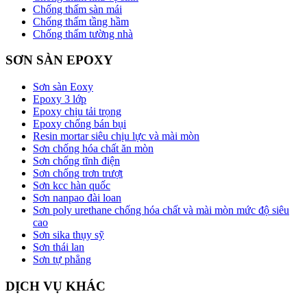
Chống thấm sàn mái
Chống thấm tầng hầm
Chống thấm tường nhà
SƠN SÀN EPOXY
Sơn sàn Eoxy
Epoxy 3 lớp
Epoxy chịu tải trọng
Epoxy chống bán bụi
Resin mortar siêu chịu lực và mài mòn
Sơn chống hóa chất ăn mòn
Sơn chống tĩnh điện
Sơn chống trơn trượt
Sơn kcc hàn quốc
Sơn nanpao đài loan
Sơn poly urethane chống hóa chất và mài mòn mức độ siêu
cao
Sơn sika thụy sỹ
Sơn thái lan
Sơn tự phẳng
DỊCH VỤ KHÁC