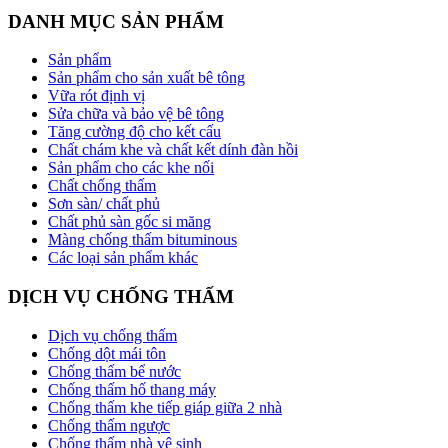
DANH MỤC SẢN PHẨM
Sản phẩm
Sản phẩm cho sản xuất bê tông
Vữa rót định vị
Sửa chữa và bảo vệ bê tông
Tăng cường độ cho kết cấu
Chất chám khe và chất kết dính đàn hồi
Sản phẩm cho các khe nối
Chất chống thấm
Sơn sàn/ chất phủ
Chất phủ sàn gốc si măng
Màng chống thấm bituminous
Các loại sản phẩm khác
DỊCH VỤ CHỐNG THẤM
Dịch vụ chống thấm
Chống dột mái tôn
Chống thấm bể nước
Chống thấm hố thang máy
Chống thấm khe tiếp giáp giữa 2 nhà
Chống thấm ngược
Chống thấm nhà vệ sinh