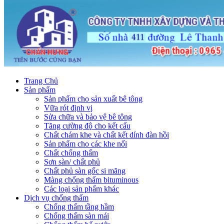
Trang Chủ
Sản phẩm
Sản phẩm cho sản xuất bê tông
Vữa rót định vị
Sửa chữa và bảo vệ bê tông
Tăng cường độ cho kết cấu
Chất chám khe và chất kết dính đàn hồi
Sản phẩm cho các khe nối
Chất chống thấm
Sơn sàn/ chất phủ
Chất phủ sàn gốc si măng
Màng chống thấm bituminous
Các loại sản phẩm khác
Dịch vụ chống thấm
Chống thấm tầng hầm
Chống thấm sàn mái