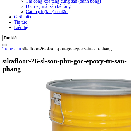
Thi công xoa tăng cứng sàn (đánh bóng)
Dịch vụ mái sàn bê tông
Cắt mạch (khe) co dãn
Giới thiệu
Tin tức
Liên hệ
Trang chủ
sikafloor-26-sl-son-phu-goc-epoxy-tu-san-phang
sikafloor-26-sl-son-phu-goc-epoxy-tu-san-
phang