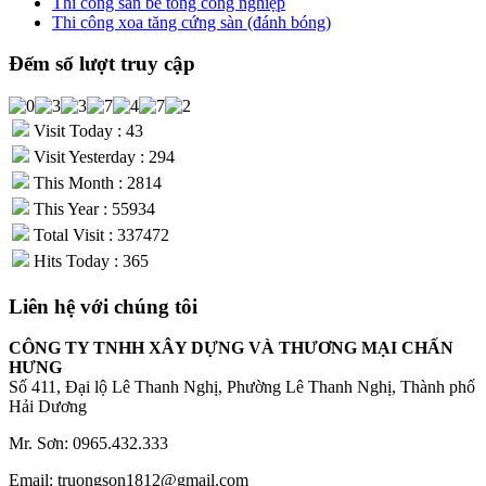
Thi công sàn bê tông công nghiệp
Thi công xoa tăng cứng sàn (đánh bóng)
Đếm số lượt truy cập
Visit Today : 43
Visit Yesterday : 294
This Month : 2814
This Year : 55934
Total Visit : 337472
Hits Today : 365
Liên hệ với chúng tôi
CÔNG TY TNHH XÂY DỰNG VÀ THƯƠNG MẠI CHẤN
HƯNG
Số 411, Đại lộ Lê Thanh Nghị, Phường Lê Thanh Nghị, Thành phố
Hải Dương
Mr. Sơn: 0965.432.333
Email: truongson1812@gmail.com