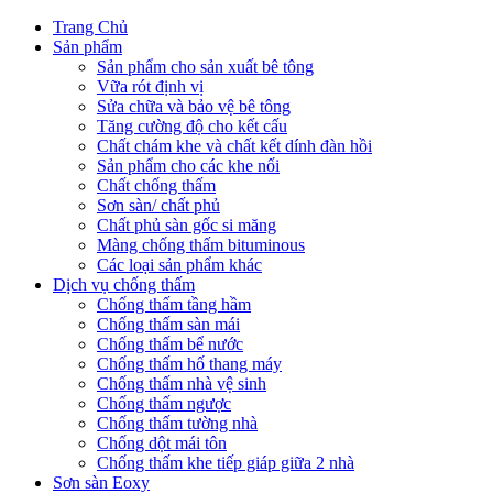
Trang Chủ
Sản phẩm
Sản phẩm cho sản xuất bê tông
Vữa rót định vị
Sửa chữa và bảo vệ bê tông
Tăng cường độ cho kết cấu
Chất chám khe và chất kết dính đàn hồi
Sản phẩm cho các khe nối
Chất chống thấm
Sơn sàn/ chất phủ
Chất phủ sàn gốc si măng
Màng chống thấm bituminous
Các loại sản phẩm khác
Dịch vụ chống thấm
Chống thấm tầng hầm
Chống thấm sàn mái
Chống thấm bể nước
Chống thấm hố thang máy
Chống thấm nhà vệ sinh
Chống thấm ngược
Chống thấm tường nhà
Chống dột mái tôn
Chống thấm khe tiếp giáp giữa 2 nhà
Sơn sàn Eoxy