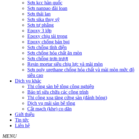
Sơn kcc hàn quốc
Sơn nanpao đài loan
Sơn thái lan
Sơn sika thụy sỹ
Sơn tự phẳng
Epoxy 3 lớp
Epoxy chịu tải trọng
Epoxy chống bán bụi
Sơn chống tĩnh điện
Sơn chống hóa chất ăn mòn
Sơn chống trơn trượt
Resin mortar siêu chịu lực và mài mòn
Sơn poly urethane chống hóa chất và mài mòn mức độ
siêu cao
Dịch vụ khác
Thi công sàn bê tông công nghiệp
Bảo trì sửa chữa các công trình
Thi công xoa tăng cứng sàn (đánh bóng)
Dịch vụ mái sàn bê tông
Cắt mạch (khe) co dãn
Giới thiệu
Tin tức
Liên hệ
MENU