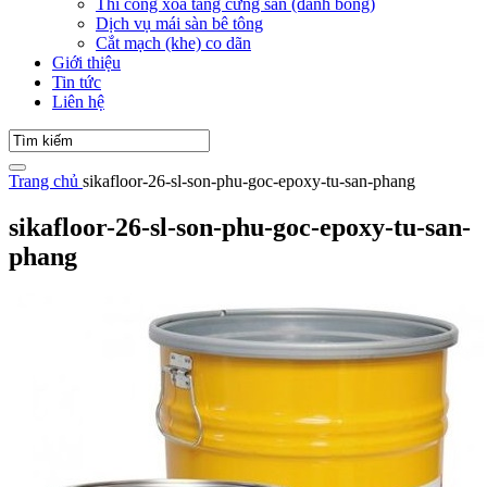
Thi công xoa tăng cứng sàn (đánh bóng)
Dịch vụ mái sàn bê tông
Cắt mạch (khe) co dãn
Giới thiệu
Tin tức
Liên hệ
Trang chủ
sikafloor-26-sl-son-phu-goc-epoxy-tu-san-phang
sikafloor-26-sl-son-phu-goc-epoxy-tu-san-
phang