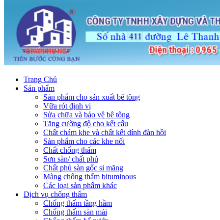
Trang Chủ
Sản phẩm
Sản phẩm cho sản xuất bê tông
Vữa rót định vị
Sửa chữa và bảo vệ bê tông
Tăng cường độ cho kết cấu
Chất chám khe và chất kết dính đàn hồi
Sản phẩm cho các khe nối
Chất chống thấm
Sơn sàn/ chất phủ
Chất phủ sàn gốc si măng
Màng chống thấm bituminous
Các loại sản phẩm khác
Dịch vụ chống thấm
Chống thấm tầng hầm
Chống thấm sàn mái