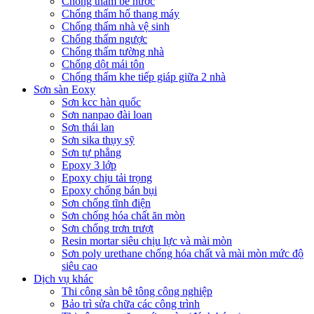
Chống thấm bể nước
Chống thấm hố thang máy
Chống thấm nhà vệ sinh
Chống thấm ngược
Chống thấm tường nhà
Chống dột mái tôn
Chống thấm khe tiếp giáp giữa 2 nhà
Sơn sàn Eoxy
Sơn kcc hàn quốc
Sơn nanpao đài loan
Sơn thái lan
Sơn sika thụy sỹ
Sơn tự phẳng
Epoxy 3 lớp
Epoxy chịu tải trọng
Epoxy chống bán bụi
Sơn chống tĩnh điện
Sơn chống hóa chất ăn mòn
Sơn chống trơn trượt
Resin mortar siêu chịu lực và mài mòn
Sơn poly urethane chống hóa chất và mài mòn mức độ
siêu cao
Dịch vụ khác
Thi công sàn bê tông công nghiệp
Bảo trì sửa chữa các công trình