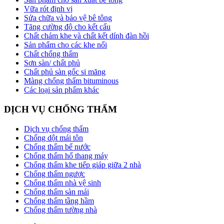
Vữa rót định vị
Sửa chữa và bảo vệ bê tông
Tăng cường độ cho kết cấu
Chất chám khe và chất kết dính đàn hồi
Sản phẩm cho các khe nối
Chất chống thấm
Sơn sàn/ chất phủ
Chất phủ sàn gốc si măng
Màng chống thấm bituminous
Các loại sản phẩm khác
DỊCH VỤ CHỐNG THẤM
Dịch vụ chống thấm
Chống dột mái tôn
Chống thấm bể nước
Chống thấm hố thang máy
Chống thấm khe tiếp giáp giữa 2 nhà
Chống thấm ngược
Chống thấm nhà vệ sinh
Chống thấm sàn mái
Chống thấm tầng hầm
Chống thấm tường nhà