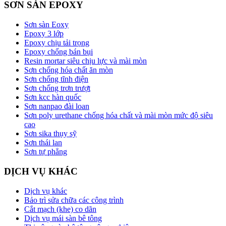
SƠN SÀN EPOXY
Sơn sàn Eoxy
Epoxy 3 lớp
Epoxy chịu tải trọng
Epoxy chống bán bụi
Resin mortar siêu chịu lực và mài mòn
Sơn chống hóa chất ăn mòn
Sơn chống tĩnh điện
Sơn chống trơn trượt
Sơn kcc hàn quốc
Sơn nanpao đài loan
Sơn poly urethane chống hóa chất và mài mòn mức độ siêu
cao
Sơn sika thụy sỹ
Sơn thái lan
Sơn tự phẳng
DỊCH VỤ KHÁC
Dịch vụ khác
Bảo trì sửa chữa các công trình
Cắt mạch (khe) co dãn
Dịch vụ mái sàn bê tông