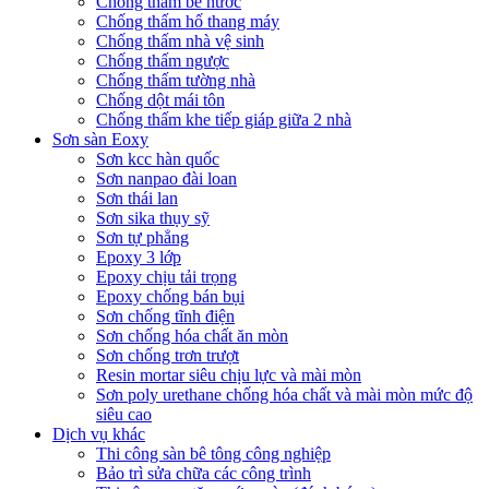
Chống thấm bể nước
Chống thấm hố thang máy
Chống thấm nhà vệ sinh
Chống thấm ngược
Chống thấm tường nhà
Chống dột mái tôn
Chống thấm khe tiếp giáp giữa 2 nhà
Sơn sàn Eoxy
Sơn kcc hàn quốc
Sơn nanpao đài loan
Sơn thái lan
Sơn sika thụy sỹ
Sơn tự phẳng
Epoxy 3 lớp
Epoxy chịu tải trọng
Epoxy chống bán bụi
Sơn chống tĩnh điện
Sơn chống hóa chất ăn mòn
Sơn chống trơn trượt
Resin mortar siêu chịu lực và mài mòn
Sơn poly urethane chống hóa chất và mài mòn mức độ
siêu cao
Dịch vụ khác
Thi công sàn bê tông công nghiệp
Bảo trì sửa chữa các công trình