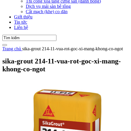
Thi công xoa tăng cứng sàn (đánh bóng)
Dịch vụ mái sàn bê tông
Cắt mạch (khe) co dãn
Giới thiệu
Tin tức
Liên hệ
Trang chủ
sika-grout 214-11-vua-rot-goc-xi-mang-khong-co-ngot
sika-grout 214-11-vua-rot-goc-xi-mang-
khong-co-ngot