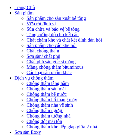
Trang Chủ
Sản phẩm
Sản phẩm cho sản xuất bê tông
Vữa rót định vị
Sửa chữa và bảo vệ bê tông
Tăng cường độ cho kết cấu
Chất chám khe và chất kết dính đàn hồi
Sản phẩm cho các khe nối
Chất chống thấm
Sơn sàn/ chất phủ
Chất phủ sàn gốc si măng
Màng chống thấm bituminous
Các loại sản phẩm khác
Dịch vụ chống thấm
Chống thấm tầng hầm
Chống thấm sàn mái
Chống thấm bể nước
Chống thấm hố thang máy
Chống thấm nhà vệ sinh
Chống thấm ngược
Chống thấm tường nhà
Chống dột mái tôn
Chống thấm khe tiếp giáp giữa 2 nhà
Sơn sàn Eoxy