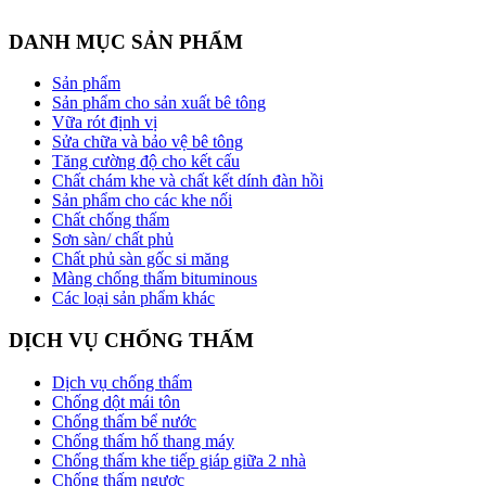
DANH MỤC SẢN PHẨM
Sản phẩm
Sản phẩm cho sản xuất bê tông
Vữa rót định vị
Sửa chữa và bảo vệ bê tông
Tăng cường độ cho kết cấu
Chất chám khe và chất kết dính đàn hồi
Sản phẩm cho các khe nối
Chất chống thấm
Sơn sàn/ chất phủ
Chất phủ sàn gốc si măng
Màng chống thấm bituminous
Các loại sản phẩm khác
DỊCH VỤ CHỐNG THẤM
Dịch vụ chống thấm
Chống dột mái tôn
Chống thấm bể nước
Chống thấm hố thang máy
Chống thấm khe tiếp giáp giữa 2 nhà
Chống thấm ngược