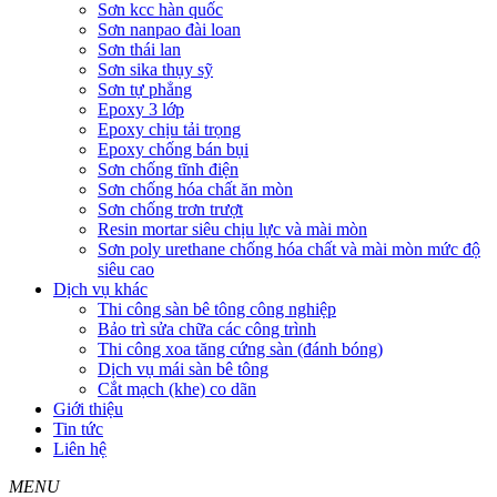
Sơn kcc hàn quốc
Sơn nanpao đài loan
Sơn thái lan
Sơn sika thụy sỹ
Sơn tự phẳng
Epoxy 3 lớp
Epoxy chịu tải trọng
Epoxy chống bán bụi
Sơn chống tĩnh điện
Sơn chống hóa chất ăn mòn
Sơn chống trơn trượt
Resin mortar siêu chịu lực và mài mòn
Sơn poly urethane chống hóa chất và mài mòn mức độ
siêu cao
Dịch vụ khác
Thi công sàn bê tông công nghiệp
Bảo trì sửa chữa các công trình
Thi công xoa tăng cứng sàn (đánh bóng)
Dịch vụ mái sàn bê tông
Cắt mạch (khe) co dãn
Giới thiệu
Tin tức
Liên hệ
MENU