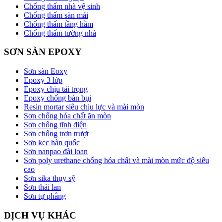
Chống thấm nhà vệ sinh
Chống thấm sàn mái
Chống thấm tầng hầm
Chống thấm tường nhà
SƠN SÀN EPOXY
Sơn sàn Eoxy
Epoxy 3 lớp
Epoxy chịu tải trọng
Epoxy chống bán bụi
Resin mortar siêu chịu lực và mài mòn
Sơn chống hóa chất ăn mòn
Sơn chống tĩnh điện
Sơn chống trơn trượt
Sơn kcc hàn quốc
Sơn nanpao đài loan
Sơn poly urethane chống hóa chất và mài mòn mức độ siêu
cao
Sơn sika thụy sỹ
Sơn thái lan
Sơn tự phẳng
DỊCH VỤ KHÁC