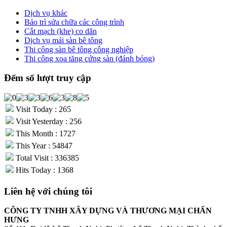
Dịch vụ khác
Bảo trì sửa chữa các công trình
Cắt mạch (khe) co dãn
Dịch vụ mái sàn bê tông
Thi công sàn bê tông công nghiệp
Thi công xoa tăng cứng sàn (đánh bóng)
Đếm số lượt truy cập
Visit Today : 265
Visit Yesterday : 256
This Month : 1727
This Year : 54847
Total Visit : 336385
Hits Today : 1368
Liên hệ với chúng tôi
CÔNG TY TNHH XÂY DỰNG VÀ THƯƠNG MẠI CHẤN
HƯNG