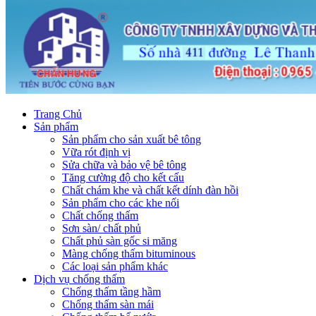
Trang Chủ
Sản phẩm
Sản phẩm cho sản xuất bê tông
Vữa rót định vị
Sửa chữa và bảo vệ bê tông
Tăng cường độ cho kết cấu
Chất chám khe và chất kết dính đàn hồi
Sản phẩm cho các khe nối
Chất chống thấm
Sơn sàn/ chất phủ
Chất phủ sàn gốc si măng
Màng chống thấm bituminous
Các loại sản phẩm khác
Dịch vụ chống thấm
Chống thấm tầng hầm
Chống thấm sàn mái