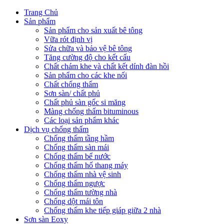
Trang Chủ
Sản phẩm
Sản phẩm cho sản xuất bê tông
Vữa rót định vị
Sửa chữa và bảo vệ bê tông
Tăng cường độ cho kết cấu
Chất chám khe và chất kết dính đàn hồi
Sản phẩm cho các khe nối
Chất chống thấm
Sơn sàn/ chất phủ
Chất phủ sàn gốc si măng
Màng chống thấm bituminous
Các loại sản phẩm khác
Dịch vụ chống thấm
Chống thấm tầng hầm
Chống thấm sàn mái
Chống thấm bể nước
Chống thấm hố thang máy
Chống thấm nhà vệ sinh
Chống thấm ngược
Chống thấm tường nhà
Chống dột mái tôn
Chống thấm khe tiếp giáp giữa 2 nhà
Sơn sàn Eoxy