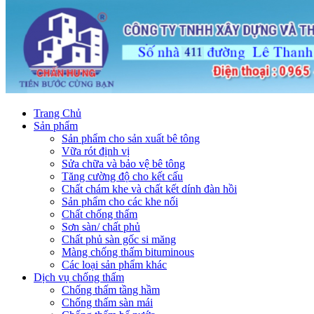
Trang Chủ
Sản phẩm
Sản phẩm cho sản xuất bê tông
Vữa rót định vị
Sửa chữa và bảo vệ bê tông
Tăng cường độ cho kết cấu
Chất chám khe và chất kết dính đàn hồi
Sản phẩm cho các khe nối
Chất chống thấm
Sơn sàn/ chất phủ
Chất phủ sàn gốc si măng
Màng chống thấm bituminous
Các loại sản phẩm khác
Dịch vụ chống thấm
Chống thấm tầng hầm
Chống thấm sàn mái