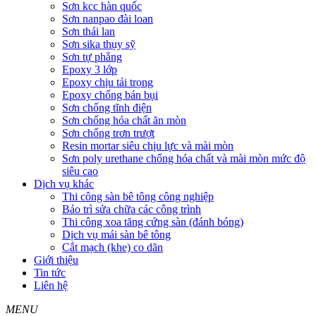
Sơn kcc hàn quốc
Sơn nanpao đài loan
Sơn thái lan
Sơn sika thụy sỹ
Sơn tự phẳng
Epoxy 3 lớp
Epoxy chịu tải trọng
Epoxy chống bán bụi
Sơn chống tĩnh điện
Sơn chống hóa chất ăn mòn
Sơn chống trơn trượt
Resin mortar siêu chịu lực và mài mòn
Sơn poly urethane chống hóa chất và mài mòn mức độ
siêu cao
Dịch vụ khác
Thi công sàn bê tông công nghiệp
Bảo trì sửa chữa các công trình
Thi công xoa tăng cứng sàn (đánh bóng)
Dịch vụ mái sàn bê tông
Cắt mạch (khe) co dãn
Giới thiệu
Tin tức
Liên hệ
MENU