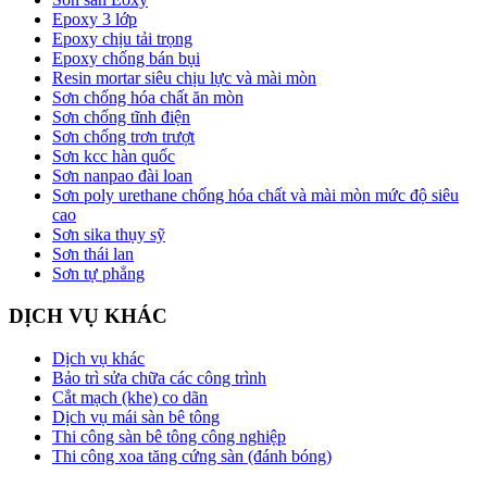
Epoxy 3 lớp
Epoxy chịu tải trọng
Epoxy chống bán bụi
Resin mortar siêu chịu lực và mài mòn
Sơn chống hóa chất ăn mòn
Sơn chống tĩnh điện
Sơn chống trơn trượt
Sơn kcc hàn quốc
Sơn nanpao đài loan
Sơn poly urethane chống hóa chất và mài mòn mức độ siêu
cao
Sơn sika thụy sỹ
Sơn thái lan
Sơn tự phẳng
DỊCH VỤ KHÁC
Dịch vụ khác
Bảo trì sửa chữa các công trình
Cắt mạch (khe) co dãn
Dịch vụ mái sàn bê tông
Thi công sàn bê tông công nghiệp
Thi công xoa tăng cứng sàn (đánh bóng)