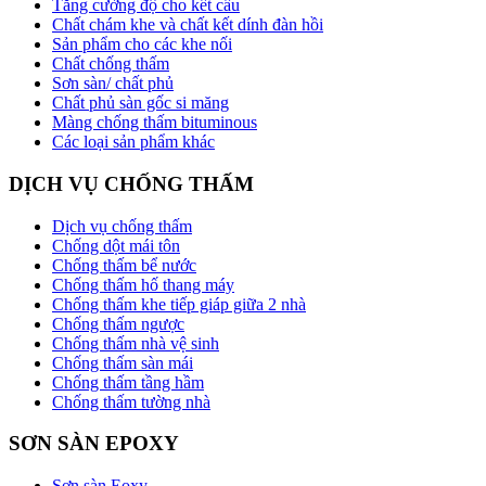
Tăng cường độ cho kết cấu
Chất chám khe và chất kết dính đàn hồi
Sản phẩm cho các khe nối
Chất chống thấm
Sơn sàn/ chất phủ
Chất phủ sàn gốc si măng
Màng chống thấm bituminous
Các loại sản phẩm khác
DỊCH VỤ CHỐNG THẤM
Dịch vụ chống thấm
Chống dột mái tôn
Chống thấm bể nước
Chống thấm hố thang máy
Chống thấm khe tiếp giáp giữa 2 nhà
Chống thấm ngược
Chống thấm nhà vệ sinh
Chống thấm sàn mái
Chống thấm tầng hầm
Chống thấm tường nhà
SƠN SÀN EPOXY
Sơn sàn Eoxy