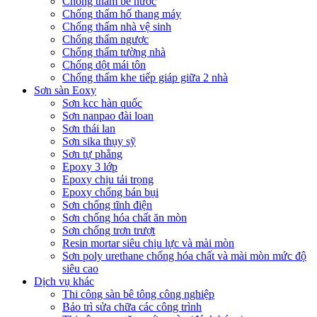
Chống thấm bể nước
Chống thấm hố thang máy
Chống thấm nhà vệ sinh
Chống thấm ngược
Chống thấm tường nhà
Chống dột mái tôn
Chống thấm khe tiếp giáp giữa 2 nhà
Sơn sàn Eoxy
Sơn kcc hàn quốc
Sơn nanpao đài loan
Sơn thái lan
Sơn sika thụy sỹ
Sơn tự phẳng
Epoxy 3 lớp
Epoxy chịu tải trọng
Epoxy chống bán bụi
Sơn chống tĩnh điện
Sơn chống hóa chất ăn mòn
Sơn chống trơn trượt
Resin mortar siêu chịu lực và mài mòn
Sơn poly urethane chống hóa chất và mài mòn mức độ
siêu cao
Dịch vụ khác
Thi công sàn bê tông công nghiệp
Bảo trì sửa chữa các công trình