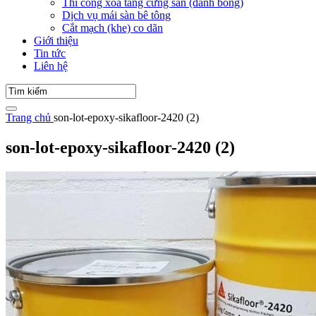
Thi công xoa tăng cứng sàn (đánh bóng)
Dịch vụ mái sàn bê tông
Cắt mạch (khe) co dãn
Giới thiệu
Tin tức
Liên hệ
Trang chủ
son-lot-epoxy-sikafloor-2420 (2)
son-lot-epoxy-sikafloor-2420 (2)