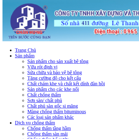
Trang Chủ
Sản phẩm
Sản phẩm cho sản xuất bê tông
Vữa rót định vị
Sửa chữa và bảo vệ bê tông
Tăng cường độ cho kết cấu
Chất chám khe và chất kết dính đàn hồi
Sản phẩm cho các khe nối
Chất chống thấm
Sơn sàn/ chất phủ
Chất phủ sàn gốc si măng
Màng chống thấm bituminous
Các loại sản phẩm khác
Dịch vụ chống thấm
Chống thấm tầng hầm
Chống thấm sàn mái