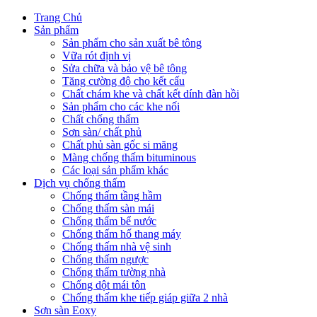
Trang Chủ
Sản phẩm
Sản phẩm cho sản xuất bê tông
Vữa rót định vị
Sửa chữa và bảo vệ bê tông
Tăng cường độ cho kết cấu
Chất chám khe và chất kết dính đàn hồi
Sản phẩm cho các khe nối
Chất chống thấm
Sơn sàn/ chất phủ
Chất phủ sàn gốc si măng
Màng chống thấm bituminous
Các loại sản phẩm khác
Dịch vụ chống thấm
Chống thấm tầng hầm
Chống thấm sàn mái
Chống thấm bể nước
Chống thấm hố thang máy
Chống thấm nhà vệ sinh
Chống thấm ngược
Chống thấm tường nhà
Chống dột mái tôn
Chống thấm khe tiếp giáp giữa 2 nhà
Sơn sàn Eoxy