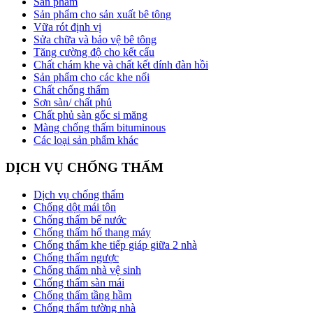
Sản phẩm
Sản phẩm cho sản xuất bê tông
Vữa rót định vị
Sửa chữa và bảo vệ bê tông
Tăng cường độ cho kết cấu
Chất chám khe và chất kết dính đàn hồi
Sản phẩm cho các khe nối
Chất chống thấm
Sơn sàn/ chất phủ
Chất phủ sàn gốc si măng
Màng chống thấm bituminous
Các loại sản phẩm khác
DỊCH VỤ CHỐNG THẤM
Dịch vụ chống thấm
Chống dột mái tôn
Chống thấm bể nước
Chống thấm hố thang máy
Chống thấm khe tiếp giáp giữa 2 nhà
Chống thấm ngược
Chống thấm nhà vệ sinh
Chống thấm sàn mái
Chống thấm tầng hầm
Chống thấm tường nhà