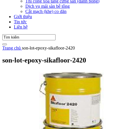
Thi công xoa tăng cứng sàn (đánh bóng)
Dịch vụ mái sàn bê tông
Cắt mạch (khe) co dãn
Giới thiệu
Tin tức
Liên hệ
Trang chủ
son-lot-epoxy-sikafloor-2420
son-lot-epoxy-sikafloor-2420