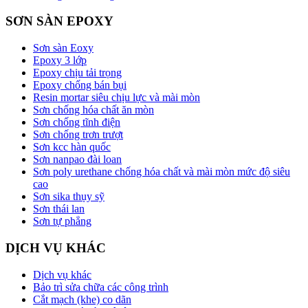
SƠN SÀN EPOXY
Sơn sàn Eoxy
Epoxy 3 lớp
Epoxy chịu tải trọng
Epoxy chống bán bụi
Resin mortar siêu chịu lực và mài mòn
Sơn chống hóa chất ăn mòn
Sơn chống tĩnh điện
Sơn chống trơn trượt
Sơn kcc hàn quốc
Sơn nanpao đài loan
Sơn poly urethane chống hóa chất và mài mòn mức độ siêu
cao
Sơn sika thụy sỹ
Sơn thái lan
Sơn tự phẳng
DỊCH VỤ KHÁC
Dịch vụ khác
Bảo trì sửa chữa các công trình
Cắt mạch (khe) co dãn