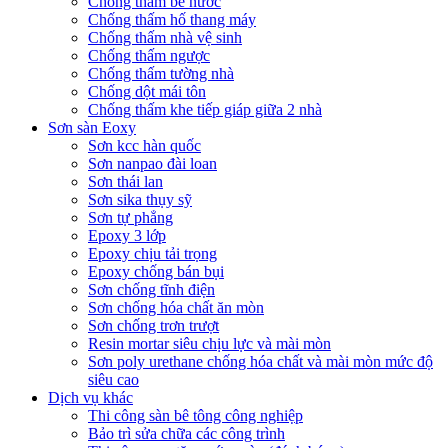
Chống thấm bể nước
Chống thấm hố thang máy
Chống thấm nhà vệ sinh
Chống thấm ngược
Chống thấm tường nhà
Chống dột mái tôn
Chống thấm khe tiếp giáp giữa 2 nhà
Sơn sàn Eoxy
Sơn kcc hàn quốc
Sơn nanpao đài loan
Sơn thái lan
Sơn sika thụy sỹ
Sơn tự phẳng
Epoxy 3 lớp
Epoxy chịu tải trọng
Epoxy chống bán bụi
Sơn chống tĩnh điện
Sơn chống hóa chất ăn mòn
Sơn chống trơn trượt
Resin mortar siêu chịu lực và mài mòn
Sơn poly urethane chống hóa chất và mài mòn mức độ
siêu cao
Dịch vụ khác
Thi công sàn bê tông công nghiệp
Bảo trì sửa chữa các công trình