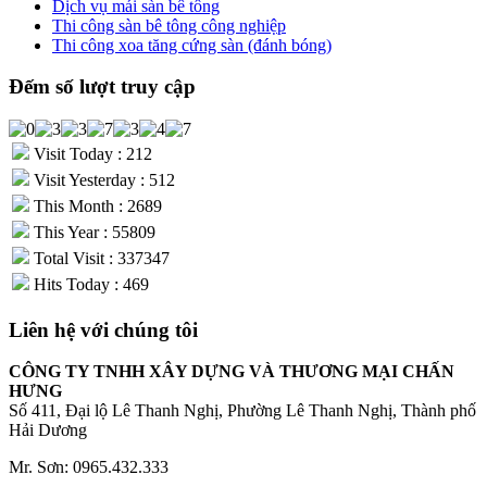
Dịch vụ mái sàn bê tông
Thi công sàn bê tông công nghiệp
Thi công xoa tăng cứng sàn (đánh bóng)
Đếm số lượt truy cập
Visit Today : 212
Visit Yesterday : 512
This Month : 2689
This Year : 55809
Total Visit : 337347
Hits Today : 469
Liên hệ với chúng tôi
CÔNG TY TNHH XÂY DỰNG VÀ THƯƠNG MẠI CHẤN
HƯNG
Số 411, Đại lộ Lê Thanh Nghị, Phường Lê Thanh Nghị, Thành phố
Hải Dương
Mr. Sơn: 0965.432.333