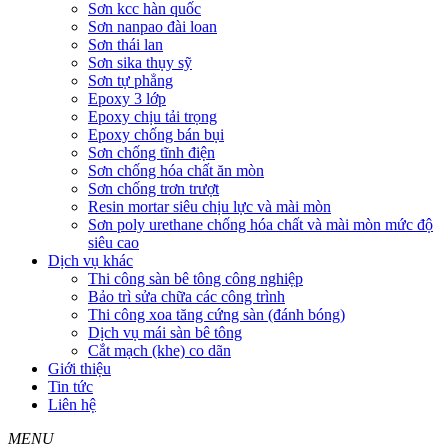
Sơn kcc hàn quốc
Sơn nanpao đài loan
Sơn thái lan
Sơn sika thụy sỹ
Sơn tự phẳng
Epoxy 3 lớp
Epoxy chịu tải trọng
Epoxy chống bán bụi
Sơn chống tĩnh điện
Sơn chống hóa chất ăn mòn
Sơn chống trơn trượt
Resin mortar siêu chịu lực và mài mòn
Sơn poly urethane chống hóa chất và mài mòn mức độ
siêu cao
Dịch vụ khác
Thi công sàn bê tông công nghiệp
Bảo trì sửa chữa các công trình
Thi công xoa tăng cứng sàn (đánh bóng)
Dịch vụ mái sàn bê tông
Cắt mạch (khe) co dãn
Giới thiệu
Tin tức
Liên hệ
MENU