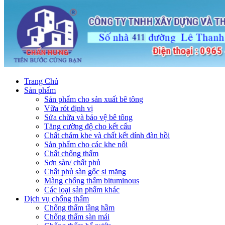
Trang Chủ
Sản phẩm
Sản phẩm cho sản xuất bê tông
Vữa rót định vị
Sửa chữa và bảo vệ bê tông
Tăng cường độ cho kết cấu
Chất chám khe và chất kết dính đàn hồi
Sản phẩm cho các khe nối
Chất chống thấm
Sơn sàn/ chất phủ
Chất phủ sàn gốc si măng
Màng chống thấm bituminous
Các loại sản phẩm khác
Dịch vụ chống thấm
Chống thấm tầng hầm
Chống thấm sàn mái