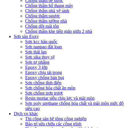
Chống thấm bể nước
Chống thấm hố thang máy
Chống thấm nhà vệ sinh
Chống thấm ngược
Chống thấm tường nhà
Chống dột mái tôn
Chống thấm khe tiếp giáp giữa 2 nhà
Sơn sàn Eoxy
Sơn kcc hàn quốc
Sơn nanpao đài loan
Sơn thái lan
Sơn sika thụy sỹ
Sơn tự phẳng
Epoxy 3 lớp
Epoxy chịu tải trọng
Epoxy chống bán bụi
Sơn chống tĩnh điện
Sơn chống hóa chất ăn mòn
Sơn chống trơn trượt
Resin mortar siêu chịu lực và mài mòn
Sơn poly urethane chống hóa chất và mài mòn mức độ
siêu cao
Dịch vụ khác
Thi công sàn bê tông công nghiệp
Bảo trì sửa chữa các công trình