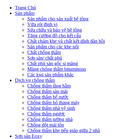
Trang Chủ
Sản phẩm
Sản phẩm cho sản xuất bê tông
Vữa rót định vị
Sửa chữa và bảo vệ bê tông
Tăng cường độ cho kết cấu
Chất chám khe và chất kết dính đàn hồi
Sản phẩm cho các khe nối
Chất chống thấm
Sơn sàn/ chất phủ
Chất phủ sàn gốc si măng
Màng chống thấm bituminous
Các loại sản phẩm khác
Dịch vụ chống thấm
Chống thấm tầng hầm
Chống thấm sàn mái
Chống thấm bể nước
Chống thấm hố thang máy
Chống thấm nhà vệ sinh
Chống thấm ngược
Chống thấm tường nhà
Chống dột mái tôn
Chống thấm khe tiếp giáp giữa 2 nhà
Sơn sàn Eoxy