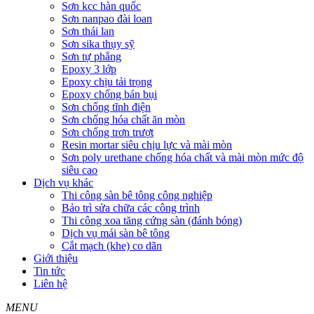
Sơn kcc hàn quốc
Sơn nanpao đài loan
Sơn thái lan
Sơn sika thụy sỹ
Sơn tự phẳng
Epoxy 3 lớp
Epoxy chịu tải trọng
Epoxy chống bán bụi
Sơn chống tĩnh điện
Sơn chống hóa chất ăn mòn
Sơn chống trơn trượt
Resin mortar siêu chịu lực và mài mòn
Sơn poly urethane chống hóa chất và mài mòn mức độ
siêu cao
Dịch vụ khác
Thi công sàn bê tông công nghiệp
Bảo trì sửa chữa các công trình
Thi công xoa tăng cứng sàn (đánh bóng)
Dịch vụ mái sàn bê tông
Cắt mạch (khe) co dãn
Giới thiệu
Tin tức
Liên hệ
MENU