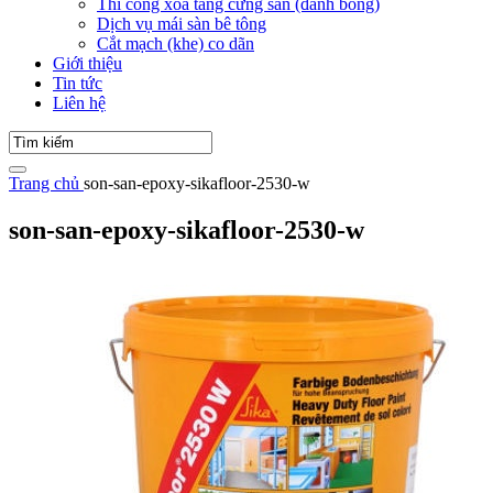
Thi công xoa tăng cứng sàn (đánh bóng)
Dịch vụ mái sàn bê tông
Cắt mạch (khe) co dãn
Giới thiệu
Tin tức
Liên hệ
Trang chủ
son-san-epoxy-sikafloor-2530-w
son-san-epoxy-sikafloor-2530-w