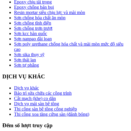
Epoxy chịu tải trọng
Epoxy chống bán bụi
Resin mortar siêu chịu lực và mài mòn
Sơn chống hóa chất ăn mòn
Sơn chống tĩnh điện
Sơn chống trơn trượt
Sơn kcc hàn quốc
Sơn nanpao đài loan
Sơn poly urethane chống hóa chất và mài mòn mức độ siêu
cao
Sơn sika thụy sỹ
Sơn thái lan
Sơn tự phẳng
DỊCH VỤ KHÁC
Dịch vụ khác
Bảo trì sửa chữa các công trình
Cắt mạch (khe) co dãn
Dịch vụ mái sàn bê tông
Thi công sàn bê tông công nghiệp
Thi công xoa tăng cứng sàn (đánh bóng)
Đếm số lượt truy cập