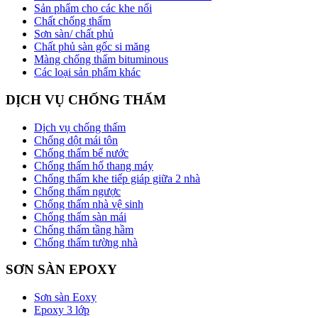
Sản phẩm cho các khe nối
Chất chống thấm
Sơn sàn/ chất phủ
Chất phủ sàn gốc si măng
Màng chống thấm bituminous
Các loại sản phẩm khác
DỊCH VỤ CHỐNG THẤM
Dịch vụ chống thấm
Chống dột mái tôn
Chống thấm bể nước
Chống thấm hố thang máy
Chống thấm khe tiếp giáp giữa 2 nhà
Chống thấm ngược
Chống thấm nhà vệ sinh
Chống thấm sàn mái
Chống thấm tầng hầm
Chống thấm tường nhà
SƠN SÀN EPOXY
Sơn sàn Eoxy
Epoxy 3 lớp