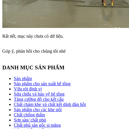
Rất tiết, mục này chưa có dữ liệu.
Góp ý, phản hồi cho chúng tôi nhé
DANH MỤC SẢN PHẨM
Sản phẩm
Sản phẩm cho sản xuất bê tông
Vữa rót định vị
Sửa chữa và bảo vệ bê tông
Tăng cường độ cho kết cấu
Chất chám khe và chất kết dính đàn hồi
Sản phẩm cho các khe nối
Chất chống thấm
Sơn sàn/ chất phủ
Chất phủ sàn gốc si măng