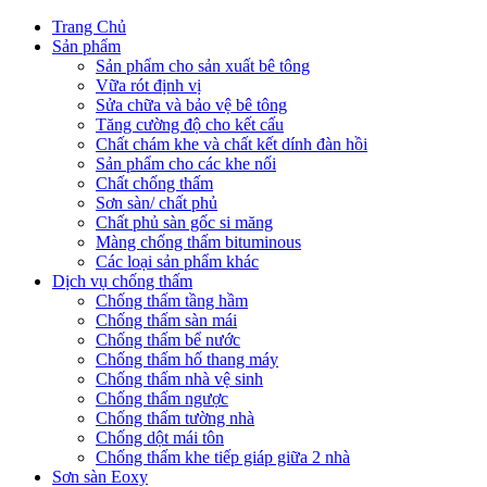
Trang Chủ
Sản phẩm
Sản phẩm cho sản xuất bê tông
Vữa rót định vị
Sửa chữa và bảo vệ bê tông
Tăng cường độ cho kết cấu
Chất chám khe và chất kết dính đàn hồi
Sản phẩm cho các khe nối
Chất chống thấm
Sơn sàn/ chất phủ
Chất phủ sàn gốc si măng
Màng chống thấm bituminous
Các loại sản phẩm khác
Dịch vụ chống thấm
Chống thấm tầng hầm
Chống thấm sàn mái
Chống thấm bể nước
Chống thấm hố thang máy
Chống thấm nhà vệ sinh
Chống thấm ngược
Chống thấm tường nhà
Chống dột mái tôn
Chống thấm khe tiếp giáp giữa 2 nhà
Sơn sàn Eoxy