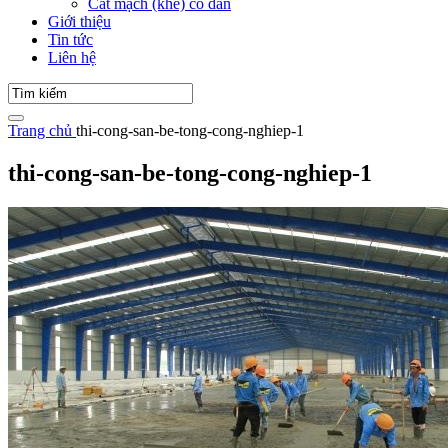
Cắt mạch (khe) co dãn
Giới thiệu
Tin tức
Liên hệ
Trang chủ
thi-cong-san-be-tong-cong-nghiep-1
thi-cong-san-be-tong-cong-nghiep-1