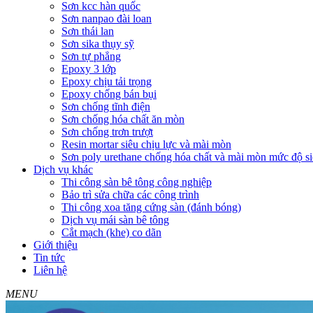
Sơn kcc hàn quốc
Sơn nanpao đài loan
Sơn thái lan
Sơn sika thụy sỹ
Sơn tự phẳng
Epoxy 3 lớp
Epoxy chịu tải trọng
Epoxy chống bán bụi
Sơn chống tĩnh điện
Sơn chống hóa chất ăn mòn
Sơn chống trơn trượt
Resin mortar siêu chịu lực và mài mòn
Sơn poly urethane chống hóa chất và mài mòn mức độ si
Dịch vụ khác
Thi công sàn bê tông công nghiệp
Bảo trì sửa chữa các công trình
Thi công xoa tăng cứng sàn (đánh bóng)
Dịch vụ mái sàn bê tông
Cắt mạch (khe) co dãn
Giới thiệu
Tin tức
Liên hệ
MENU