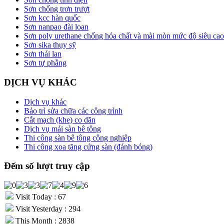
Sơn chống trơn trượt
Sơn kcc hàn quốc
Sơn nanpao đài loan
Sơn poly urethane chống hóa chất và mài mòn mức độ siêu cao
Sơn sika thụy sỹ
Sơn thái lan
Sơn tự phẳng
DỊCH VỤ KHÁC
Dịch vụ khác
Bảo trì sửa chữa các công trình
Cắt mạch (khe) co dãn
Dịch vụ mái sàn bê tông
Thi công sàn bê tông công nghiệp
Thi công xoa tăng cứng sàn (đánh bóng)
Đếm số lượt truy cập
Visit Today : 67
Visit Yesterday : 294
This Month : 2838