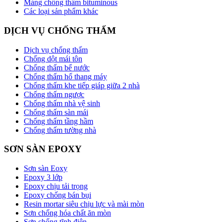
Màng chống thấm bituminous
Các loại sản phẩm khác
DỊCH VỤ CHỐNG THẤM
Dịch vụ chống thấm
Chống dột mái tôn
Chống thấm bể nước
Chống thấm hố thang máy
Chống thấm khe tiếp giáp giữa 2 nhà
Chống thấm ngược
Chống thấm nhà vệ sinh
Chống thấm sàn mái
Chống thấm tầng hầm
Chống thấm tường nhà
SƠN SÀN EPOXY
Sơn sàn Eoxy
Epoxy 3 lớp
Epoxy chịu tải trọng
Epoxy chống bán bụi
Resin mortar siêu chịu lực và mài mòn
Sơn chống hóa chất ăn mòn
Sơn chống tĩnh điện