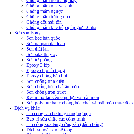
Chống thấm hố thang máy
Chống thấm nhà vệ sinh
Chống thấm ngược
Chống thấm tường nhà
Chống dột mái tôn
Chống thấm khe tiếp giáp giữa 2 nhà
Sơn sàn Eoxy
Sơn kcc hàn quốc
Sơn nanpao đài loan
Sơn thái lan
Sơn sika thụy sỹ
Sơn tự phẳng
Epoxy 3 lớp
Epoxy chịu tải trọng
Epoxy chống bán bụi
Sơn chống tĩnh điện
Sơn chống hóa chất ăn mòn
Sơn chống trơn trượt
Resin mortar siêu chịu lực và mài mòn
Sơn poly urethane chống hóa chất và mài mòn mức độ si
Dịch vụ khác
Thi công sàn bê tông công nghiệp
Bảo trì sửa chữa các công trình
Thi công xoa tăng cứng sàn (đánh bóng)
Dịch vụ mái sàn bê tông