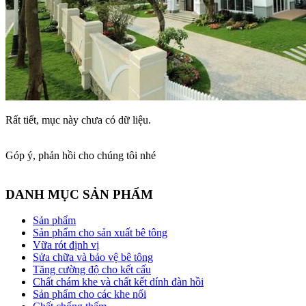
Rất tiết, mục này chưa có dữ liệu.
Góp ý, phản hồi cho chúng tôi nhé
DANH MỤC SẢN PHẨM
Sản phẩm
Sản phẩm cho sản xuất bê tông
Vữa rót định vị
Sửa chữa và bảo vệ bê tông
Tăng cường độ cho kết cấu
Chất chám khe và chất kết dính đàn hồi
Sản phẩm cho các khe nối