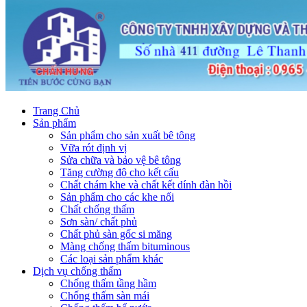
Trang Chủ
Sản phẩm
Sản phẩm cho sản xuất bê tông
Vữa rót định vị
Sửa chữa và bảo vệ bê tông
Tăng cường độ cho kết cấu
Chất chám khe và chất kết dính đàn hồi
Sản phẩm cho các khe nối
Chất chống thấm
Sơn sàn/ chất phủ
Chất phủ sàn gốc si măng
Màng chống thấm bituminous
Các loại sản phẩm khác
Dịch vụ chống thấm
Chống thấm tầng hầm
Chống thấm sàn mái