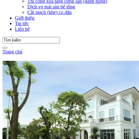
Thi công xoa tăng cứng sàn (đánh bóng)
Dịch vụ mái sàn bê tông
Cắt mạch (khe) co dãn
Giới thiệu
Tin tức
Liên hệ
Trang chủ