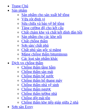
Trang Chủ
Sản phẩm
Sản phẩm cho sản xuất bê tông
Vữa rót định vị
Sửa chữa và bảo vệ bê tông
Tăng cường độ cho kết cấu
Chất chám khe và chất kết dính đàn hồi
Sản phẩm cho các khe nối
Chất chống thấm
Sơn sàn/ chất phủ
Chất phủ sàn gốc si măng
Màng chống thấm bituminous
Các loại sản phẩm khác
Dịch vụ chống thấm
Chống thấm tầng hầm
Chống thấm sàn mái
Chống thấm bể nước
Chống thấm hố thang máy
Chống thấm nhà vệ sinh
Chống thấm ngược
Chống thấm tường nhà
Chống dột mái tôn
Chống thấm khe tiếp giáp giữa 2 nhà
Sơn sàn Eoxy