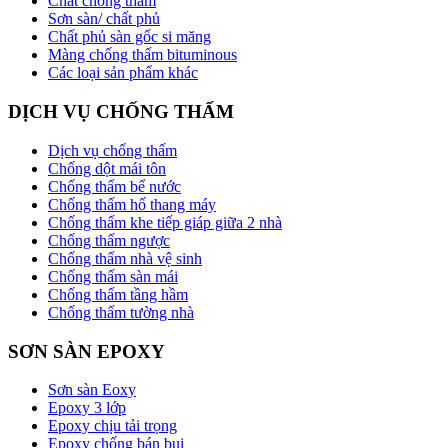
Chất chống thấm
Sơn sàn/ chất phủ
Chất phủ sàn gốc si măng
Màng chống thấm bituminous
Các loại sản phẩm khác
DỊCH VỤ CHỐNG THẤM
Dịch vụ chống thấm
Chống dột mái tôn
Chống thấm bể nước
Chống thấm hố thang máy
Chống thấm khe tiếp giáp giữa 2 nhà
Chống thấm ngược
Chống thấm nhà vệ sinh
Chống thấm sàn mái
Chống thấm tầng hầm
Chống thấm tường nhà
SƠN SÀN EPOXY
Sơn sàn Eoxy
Epoxy 3 lớp
Epoxy chịu tải trọng
Epoxy chống bán bụi