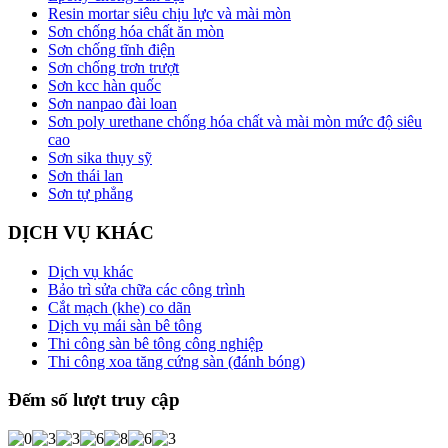
Resin mortar siêu chịu lực và mài mòn
Sơn chống hóa chất ăn mòn
Sơn chống tĩnh điện
Sơn chống trơn trượt
Sơn kcc hàn quốc
Sơn nanpao đài loan
Sơn poly urethane chống hóa chất và mài mòn mức độ siêu
cao
Sơn sika thụy sỹ
Sơn thái lan
Sơn tự phẳng
DỊCH VỤ KHÁC
Dịch vụ khác
Bảo trì sửa chữa các công trình
Cắt mạch (khe) co dãn
Dịch vụ mái sàn bê tông
Thi công sàn bê tông công nghiệp
Thi công xoa tăng cứng sàn (đánh bóng)
Đếm số lượt truy cập