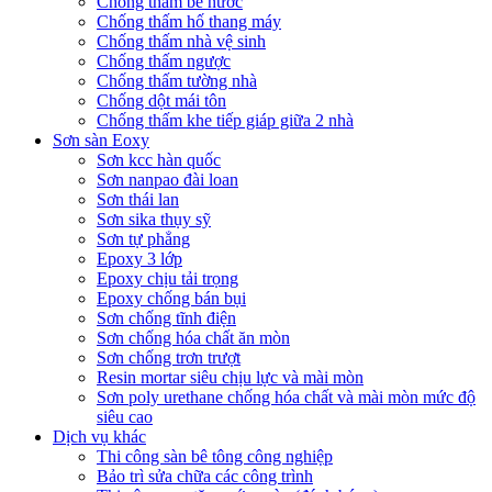
Chống thấm bể nước
Chống thấm hố thang máy
Chống thấm nhà vệ sinh
Chống thấm ngược
Chống thấm tường nhà
Chống dột mái tôn
Chống thấm khe tiếp giáp giữa 2 nhà
Sơn sàn Eoxy
Sơn kcc hàn quốc
Sơn nanpao đài loan
Sơn thái lan
Sơn sika thụy sỹ
Sơn tự phẳng
Epoxy 3 lớp
Epoxy chịu tải trọng
Epoxy chống bán bụi
Sơn chống tĩnh điện
Sơn chống hóa chất ăn mòn
Sơn chống trơn trượt
Resin mortar siêu chịu lực và mài mòn
Sơn poly urethane chống hóa chất và mài mòn mức độ
siêu cao
Dịch vụ khác
Thi công sàn bê tông công nghiệp
Bảo trì sửa chữa các công trình