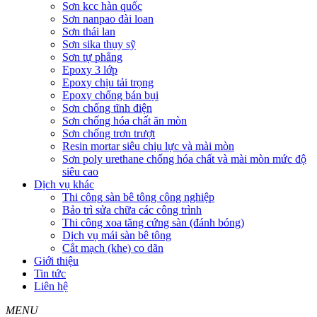
Sơn kcc hàn quốc
Sơn nanpao đài loan
Sơn thái lan
Sơn sika thụy sỹ
Sơn tự phẳng
Epoxy 3 lớp
Epoxy chịu tải trọng
Epoxy chống bán bụi
Sơn chống tĩnh điện
Sơn chống hóa chất ăn mòn
Sơn chống trơn trượt
Resin mortar siêu chịu lực và mài mòn
Sơn poly urethane chống hóa chất và mài mòn mức độ
siêu cao
Dịch vụ khác
Thi công sàn bê tông công nghiệp
Bảo trì sửa chữa các công trình
Thi công xoa tăng cứng sàn (đánh bóng)
Dịch vụ mái sàn bê tông
Cắt mạch (khe) co dãn
Giới thiệu
Tin tức
Liên hệ
MENU