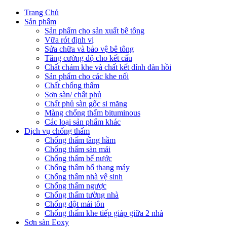
Trang Chủ
Sản phẩm
Sản phẩm cho sản xuất bê tông
Vữa rót định vị
Sửa chữa và bảo vệ bê tông
Tăng cường độ cho kết cấu
Chất chám khe và chất kết dính đàn hồi
Sản phẩm cho các khe nối
Chất chống thấm
Sơn sàn/ chất phủ
Chất phủ sàn gốc si măng
Màng chống thấm bituminous
Các loại sản phẩm khác
Dịch vụ chống thấm
Chống thấm tầng hầm
Chống thấm sàn mái
Chống thấm bể nước
Chống thấm hố thang máy
Chống thấm nhà vệ sinh
Chống thấm ngược
Chống thấm tường nhà
Chống dột mái tôn
Chống thấm khe tiếp giáp giữa 2 nhà
Sơn sàn Eoxy