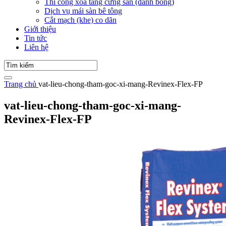
Thi công xoa tăng cứng sàn (đánh bóng)
Dịch vụ mái sàn bê tông
Cắt mạch (khe) co dãn
Giới thiệu
Tin tức
Liên hệ
Trang chủ
vat-lieu-chong-tham-goc-xi-mang-Revinex-Flex-FP
vat-lieu-chong-tham-goc-xi-mang-
Revinex-Flex-FP