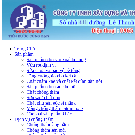
Trang Chủ
Sản phẩm
Sản phẩm cho sản xuất bê tông
Vữa rót định vị
Sửa chữa và bảo vệ bê tông
Tăng cường độ cho kết cấu
Chất chám khe và chất kết dính đàn hồi
Sản phẩm cho các khe nối
Chất chống thấm
Sơn sàn/ chất phủ
Chất phủ sàn gốc si măng
Màng chống thấm bituminous
Các loại sản phẩm khác
Dịch vụ chống thấm
Chống thấm tầng hầm
Chống thấm sàn mái