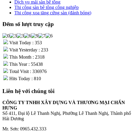
Dịch vụ mái sàn bê tông
Thi công sàn bê tông công nghiệp
Thi công xoa tăng cứng sàn (đánh bóng)
Đếm số lượt truy cập
Visit Today : 353
Visit Yesterday : 233
This Month : 2318
This Year : 55438
Total Visit : 336976
Hits Today : 810
Liên hệ với chúng tôi
CÔNG TY TNHH XÂY DỰNG VÀ THƯƠNG MẠI CHẤN
HƯNG
Số 411, Đại lộ Lê Thanh Nghị, Phường Lê Thanh Nghị, Thành phố
Hải Dương
Mr. Sơn: 0965.432.333