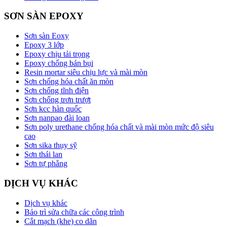
SƠN SÀN EPOXY
Sơn sàn Eoxy
Epoxy 3 lớp
Epoxy chịu tải trọng
Epoxy chống bán bụi
Resin mortar siêu chịu lực và mài mòn
Sơn chống hóa chất ăn mòn
Sơn chống tĩnh điện
Sơn chống trơn trượt
Sơn kcc hàn quốc
Sơn nanpao đài loan
Sơn poly urethane chống hóa chất và mài mòn mức độ siêu
cao
Sơn sika thụy sỹ
Sơn thái lan
Sơn tự phẳng
DỊCH VỤ KHÁC
Dịch vụ khác
Bảo trì sửa chữa các công trình
Cắt mạch (khe) co dãn