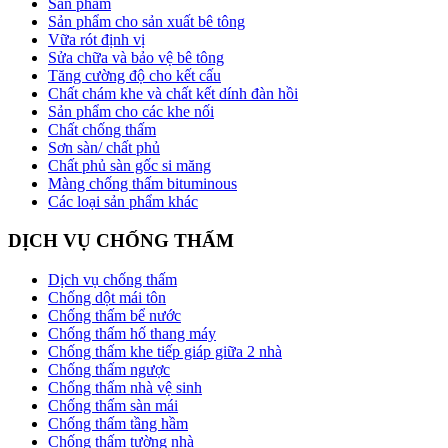
Sản phẩm
Sản phẩm cho sản xuất bê tông
Vữa rót định vị
Sửa chữa và bảo vệ bê tông
Tăng cường độ cho kết cấu
Chất chám khe và chất kết dính đàn hồi
Sản phẩm cho các khe nối
Chất chống thấm
Sơn sàn/ chất phủ
Chất phủ sàn gốc si măng
Màng chống thấm bituminous
Các loại sản phẩm khác
DỊCH VỤ CHỐNG THẤM
Dịch vụ chống thấm
Chống dột mái tôn
Chống thấm bể nước
Chống thấm hố thang máy
Chống thấm khe tiếp giáp giữa 2 nhà
Chống thấm ngược
Chống thấm nhà vệ sinh
Chống thấm sàn mái
Chống thấm tầng hầm
Chống thấm tường nhà