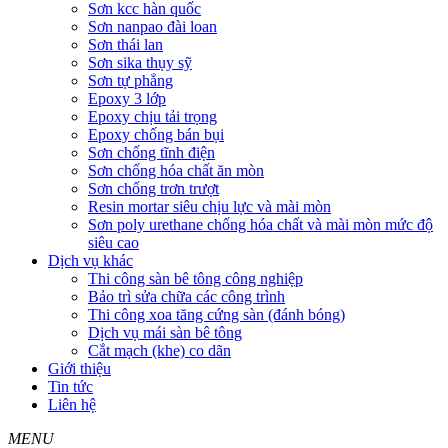
Sơn kcc hàn quốc
Sơn nanpao đài loan
Sơn thái lan
Sơn sika thụy sỹ
Sơn tự phẳng
Epoxy 3 lớp
Epoxy chịu tải trọng
Epoxy chống bán bụi
Sơn chống tĩnh điện
Sơn chống hóa chất ăn mòn
Sơn chống trơn trượt
Resin mortar siêu chịu lực và mài mòn
Sơn poly urethane chống hóa chất và mài mòn mức độ
siêu cao
Dịch vụ khác
Thi công sàn bê tông công nghiệp
Bảo trì sửa chữa các công trình
Thi công xoa tăng cứng sàn (đánh bóng)
Dịch vụ mái sàn bê tông
Cắt mạch (khe) co dãn
Giới thiệu
Tin tức
Liên hệ
MENU