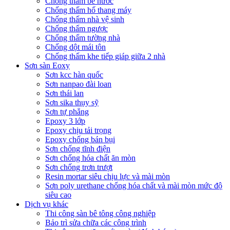
Chống thấm bể nước
Chống thấm hố thang máy
Chống thấm nhà vệ sinh
Chống thấm ngược
Chống thấm tường nhà
Chống dột mái tôn
Chống thấm khe tiếp giáp giữa 2 nhà
Sơn sàn Eoxy
Sơn kcc hàn quốc
Sơn nanpao đài loan
Sơn thái lan
Sơn sika thụy sỹ
Sơn tự phẳng
Epoxy 3 lớp
Epoxy chịu tải trọng
Epoxy chống bán bụi
Sơn chống tĩnh điện
Sơn chống hóa chất ăn mòn
Sơn chống trơn trượt
Resin mortar siêu chịu lực và mài mòn
Sơn poly urethane chống hóa chất và mài mòn mức độ
siêu cao
Dịch vụ khác
Thi công sàn bê tông công nghiệp
Bảo trì sửa chữa các công trình