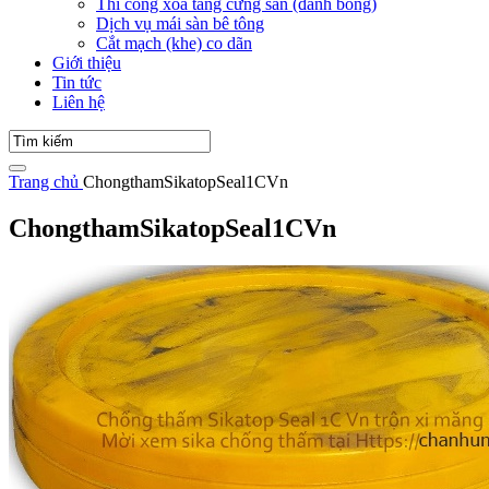
Thi công xoa tăng cứng sàn (đánh bóng)
Dịch vụ mái sàn bê tông
Cắt mạch (khe) co dãn
Giới thiệu
Tin tức
Liên hệ
Trang chủ
ChongthamSikatopSeal1CVn
ChongthamSikatopSeal1CVn