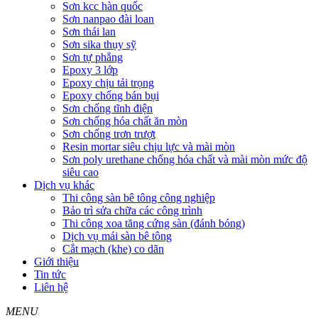
Sơn kcc hàn quốc
Sơn nanpao đài loan
Sơn thái lan
Sơn sika thụy sỹ
Sơn tự phẳng
Epoxy 3 lớp
Epoxy chịu tải trọng
Epoxy chống bán bụi
Sơn chống tĩnh điện
Sơn chống hóa chất ăn mòn
Sơn chống trơn trượt
Resin mortar siêu chịu lực và mài mòn
Sơn poly urethane chống hóa chất và mài mòn mức độ
siêu cao
Dịch vụ khác
Thi công sàn bê tông công nghiệp
Bảo trì sửa chữa các công trình
Thi công xoa tăng cứng sàn (đánh bóng)
Dịch vụ mái sàn bê tông
Cắt mạch (khe) co dãn
Giới thiệu
Tin tức
Liên hệ
MENU