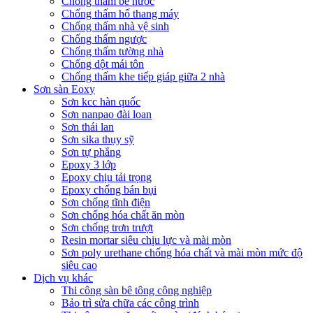
Chống thấm bể nước
Chống thấm hố thang máy
Chống thấm nhà vệ sinh
Chống thấm ngược
Chống thấm tường nhà
Chống dột mái tôn
Chống thấm khe tiếp giáp giữa 2 nhà
Sơn sàn Eoxy
Sơn kcc hàn quốc
Sơn nanpao đài loan
Sơn thái lan
Sơn sika thụy sỹ
Sơn tự phẳng
Epoxy 3 lớp
Epoxy chịu tải trọng
Epoxy chống bán bụi
Sơn chống tĩnh điện
Sơn chống hóa chất ăn mòn
Sơn chống trơn trượt
Resin mortar siêu chịu lực và mài mòn
Sơn poly urethane chống hóa chất và mài mòn mức độ
siêu cao
Dịch vụ khác
Thi công sàn bê tông công nghiệp
Bảo trì sửa chữa các công trình