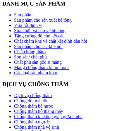
DANH MỤC SẢN PHẨM
Sản phẩm
Sản phẩm cho sản xuất bê tông
Vữa rót định vị
Sửa chữa và bảo vệ bê tông
Tăng cường độ cho kết cấu
Chất chám khe và chất kết dính đàn hồi
Sản phẩm cho các khe nối
Chất chống thấm
Sơn sàn/ chất phủ
Chất phủ sàn gốc si măng
Màng chống thấm bituminous
Các loại sản phẩm khác
DỊCH VỤ CHỐNG THẤM
Dịch vụ chống thấm
Chống dột mái tôn
Chống thấm bể nước
Chống thấm hố thang máy
Chống thấm khe tiếp giáp giữa 2 nhà
Chống thấm ngược
Chống thấm nhà vệ sinh