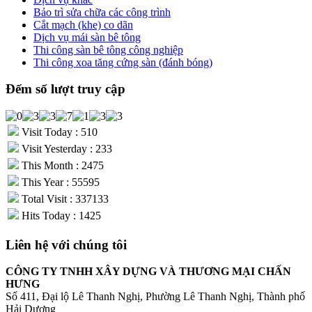
Bảo trì sửa chữa các công trình
Cắt mạch (khe) co dãn
Dịch vụ mái sàn bê tông
Thi công sàn bê tông công nghiệp
Thi công xoa tăng cứng sàn (đánh bóng)
Đếm số lượt truy cập
Visit Today : 510
Visit Yesterday : 233
This Month : 2475
This Year : 55595
Total Visit : 337133
Hits Today : 1425
Liên hệ với chúng tôi
CÔNG TY TNHH XÂY DỰNG VÀ THƯƠNG MẠI CHẤN
HƯNG
Số 411, Đại lộ Lê Thanh Nghị, Phường Lê Thanh Nghị, Thành phố
Hải Dương