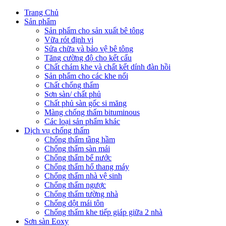
Trang Chủ
Sản phẩm
Sản phẩm cho sản xuất bê tông
Vữa rót định vị
Sửa chữa và bảo vệ bê tông
Tăng cường độ cho kết cấu
Chất chám khe và chất kết dính đàn hồi
Sản phẩm cho các khe nối
Chất chống thấm
Sơn sàn/ chất phủ
Chất phủ sàn gốc si măng
Màng chống thấm bituminous
Các loại sản phẩm khác
Dịch vụ chống thấm
Chống thấm tầng hầm
Chống thấm sàn mái
Chống thấm bể nước
Chống thấm hố thang máy
Chống thấm nhà vệ sinh
Chống thấm ngược
Chống thấm tường nhà
Chống dột mái tôn
Chống thấm khe tiếp giáp giữa 2 nhà
Sơn sàn Eoxy