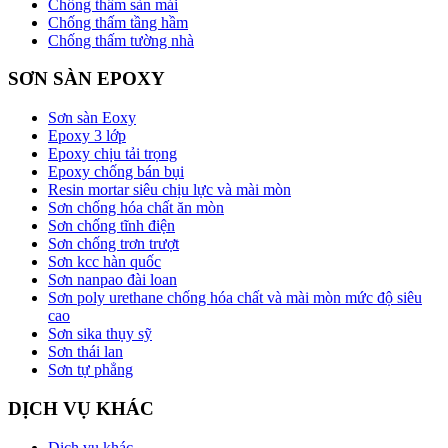
Chống thấm sàn mái
Chống thấm tầng hầm
Chống thấm tường nhà
SƠN SÀN EPOXY
Sơn sàn Eoxy
Epoxy 3 lớp
Epoxy chịu tải trọng
Epoxy chống bán bụi
Resin mortar siêu chịu lực và mài mòn
Sơn chống hóa chất ăn mòn
Sơn chống tĩnh điện
Sơn chống trơn trượt
Sơn kcc hàn quốc
Sơn nanpao đài loan
Sơn poly urethane chống hóa chất và mài mòn mức độ siêu
cao
Sơn sika thụy sỹ
Sơn thái lan
Sơn tự phẳng
DỊCH VỤ KHÁC
Dịch vụ khác