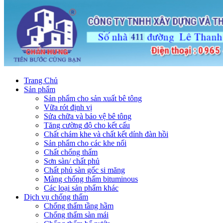
Trang Chủ
Sản phẩm
Sản phẩm cho sản xuất bê tông
Vữa rót định vị
Sửa chữa và bảo vệ bê tông
Tăng cường độ cho kết cấu
Chất chám khe và chất kết dính đàn hồi
Sản phẩm cho các khe nối
Chất chống thấm
Sơn sàn/ chất phủ
Chất phủ sàn gốc si măng
Màng chống thấm bituminous
Các loại sản phẩm khác
Dịch vụ chống thấm
Chống thấm tầng hầm
Chống thấm sàn mái