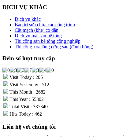
DỊCH VỤ KHÁC
Dịch vụ khác
Bảo trì sửa chữa các công trình
Cắt mạch (khe) co dãn
Dịch vụ mái sàn bê tông
Thi công sàn bê tông công nghiệp
Thi công xoa tăng cứng sàn (đánh bóng)
Đếm số lượt truy cập
Visit Today : 205
Visit Yesterday : 512
This Month : 2682
This Year : 55802
Total Visit : 337340
Hits Today : 462
Liên hệ với chúng tôi