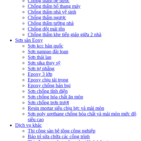
Chống thấm bể nước
Chống thấm hố thang máy
Chống thấm nhà vệ sinh
Chống thấm ngược
Chống thấm tường nhà
Chống dột mái tôn
Chống thấm khe tiếp giáp giữa 2 nhà
Sơn sàn Eoxy
Sơn kcc hàn quốc
Sơn nanpao đài loan
Sơn thái lan
Sơn sika thụy sỹ
Sơn tự phẳng
Epoxy 3 lớp
Epoxy chịu tải trọng
Epoxy chống bán bụi
Sơn chống tĩnh điện
Sơn chống hóa chất ăn mòn
Sơn chống trơn trượt
Resin mortar siêu chịu lực và mài mòn
Sơn poly urethane chống hóa chất và mài mòn mức độ
siêu cao
Dịch vụ khác
Thi công sàn bê tông công nghiệp
Bảo trì sửa chữa các công trình