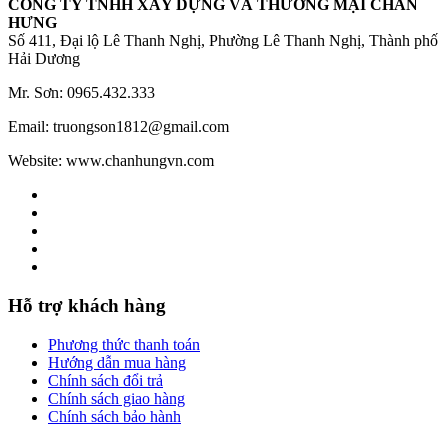
CÔNG TY TNHH XÂY DỰNG VÀ THƯƠNG MẠI CHẤN
HƯNG
Số 411, Đại lộ Lê Thanh Nghị, Phường Lê Thanh Nghị, Thành phố
Hải Dương
Mr. Sơn: 0965.432.333
Email: truongson1812@gmail.com
Website: www.chanhungvn.com
Hỗ trợ khách hàng
Phương thức thanh toán
Hướng dẫn mua hàng
Chính sách đổi trả
Chính sách giao hàng
Chính sách bảo hành