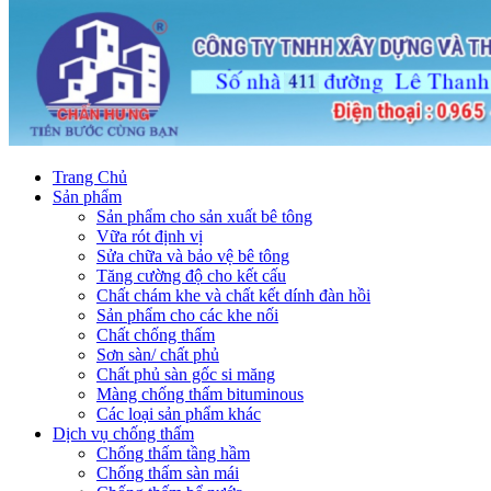
Trang Chủ
Sản phẩm
Sản phẩm cho sản xuất bê tông
Vữa rót định vị
Sửa chữa và bảo vệ bê tông
Tăng cường độ cho kết cấu
Chất chám khe và chất kết dính đàn hồi
Sản phẩm cho các khe nối
Chất chống thấm
Sơn sàn/ chất phủ
Chất phủ sàn gốc si măng
Màng chống thấm bituminous
Các loại sản phẩm khác
Dịch vụ chống thấm
Chống thấm tầng hầm
Chống thấm sàn mái