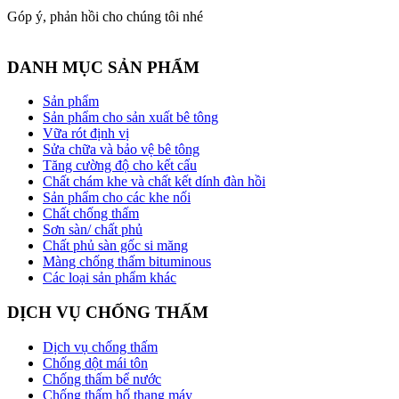
Góp ý, phản hồi cho chúng tôi nhé
DANH MỤC SẢN PHẨM
Sản phẩm
Sản phẩm cho sản xuất bê tông
Vữa rót định vị
Sửa chữa và bảo vệ bê tông
Tăng cường độ cho kết cấu
Chất chám khe và chất kết dính đàn hồi
Sản phẩm cho các khe nối
Chất chống thấm
Sơn sàn/ chất phủ
Chất phủ sàn gốc si măng
Màng chống thấm bituminous
Các loại sản phẩm khác
DỊCH VỤ CHỐNG THẤM
Dịch vụ chống thấm
Chống dột mái tôn
Chống thấm bể nước
Chống thấm hố thang máy