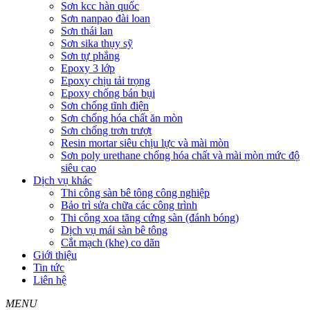
Sơn kcc hàn quốc
Sơn nanpao đài loan
Sơn thái lan
Sơn sika thụy sỹ
Sơn tự phẳng
Epoxy 3 lớp
Epoxy chịu tải trọng
Epoxy chống bán bụi
Sơn chống tĩnh điện
Sơn chống hóa chất ăn mòn
Sơn chống trơn trượt
Resin mortar siêu chịu lực và mài mòn
Sơn poly urethane chống hóa chất và mài mòn mức độ
siêu cao
Dịch vụ khác
Thi công sàn bê tông công nghiệp
Bảo trì sửa chữa các công trình
Thi công xoa tăng cứng sàn (đánh bóng)
Dịch vụ mái sàn bê tông
Cắt mạch (khe) co dãn
Giới thiệu
Tin tức
Liên hệ
MENU