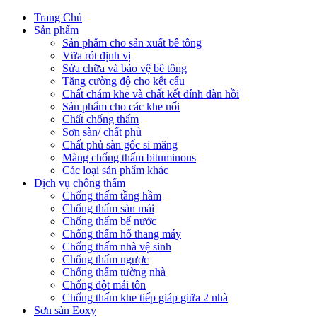
Trang Chủ
Sản phẩm
Sản phẩm cho sản xuất bê tông
Vữa rót định vị
Sửa chữa và bảo vệ bê tông
Tăng cường độ cho kết cấu
Chất chám khe và chất kết dính đàn hồi
Sản phẩm cho các khe nối
Chất chống thấm
Sơn sàn/ chất phủ
Chất phủ sàn gốc si măng
Màng chống thấm bituminous
Các loại sản phẩm khác
Dịch vụ chống thấm
Chống thấm tầng hầm
Chống thấm sàn mái
Chống thấm bể nước
Chống thấm hố thang máy
Chống thấm nhà vệ sinh
Chống thấm ngược
Chống thấm tường nhà
Chống dột mái tôn
Chống thấm khe tiếp giáp giữa 2 nhà
Sơn sàn Eoxy