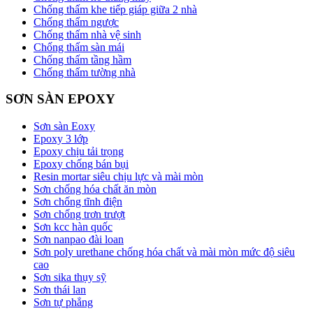
Chống thấm khe tiếp giáp giữa 2 nhà
Chống thấm ngược
Chống thấm nhà vệ sinh
Chống thấm sàn mái
Chống thấm tầng hầm
Chống thấm tường nhà
SƠN SÀN EPOXY
Sơn sàn Eoxy
Epoxy 3 lớp
Epoxy chịu tải trọng
Epoxy chống bán bụi
Resin mortar siêu chịu lực và mài mòn
Sơn chống hóa chất ăn mòn
Sơn chống tĩnh điện
Sơn chống trơn trượt
Sơn kcc hàn quốc
Sơn nanpao đài loan
Sơn poly urethane chống hóa chất và mài mòn mức độ siêu
cao
Sơn sika thụy sỹ
Sơn thái lan
Sơn tự phẳng