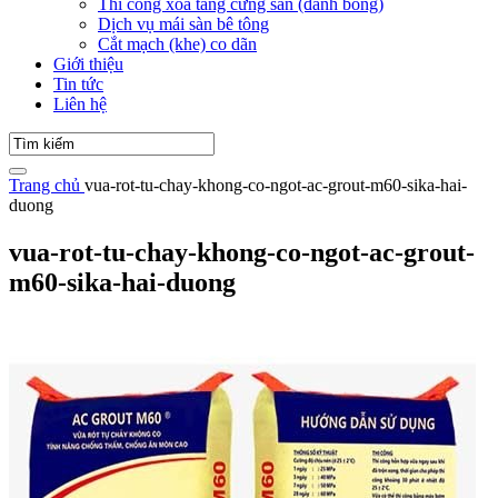
Thi công xoa tăng cứng sàn (đánh bóng)
Dịch vụ mái sàn bê tông
Cắt mạch (khe) co dãn
Giới thiệu
Tin tức
Liên hệ
Trang chủ
vua-rot-tu-chay-khong-co-ngot-ac-grout-m60-sika-hai-
duong
vua-rot-tu-chay-khong-co-ngot-ac-grout-
m60-sika-hai-duong