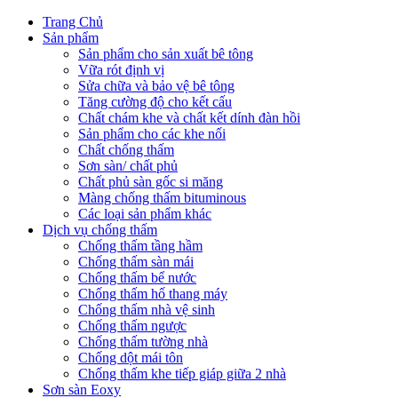
Trang Chủ
Sản phẩm
Sản phẩm cho sản xuất bê tông
Vữa rót định vị
Sửa chữa và bảo vệ bê tông
Tăng cường độ cho kết cấu
Chất chám khe và chất kết dính đàn hồi
Sản phẩm cho các khe nối
Chất chống thấm
Sơn sàn/ chất phủ
Chất phủ sàn gốc si măng
Màng chống thấm bituminous
Các loại sản phẩm khác
Dịch vụ chống thấm
Chống thấm tầng hầm
Chống thấm sàn mái
Chống thấm bể nước
Chống thấm hố thang máy
Chống thấm nhà vệ sinh
Chống thấm ngược
Chống thấm tường nhà
Chống dột mái tôn
Chống thấm khe tiếp giáp giữa 2 nhà
Sơn sàn Eoxy