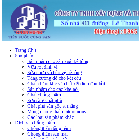
Trang Chủ
Sản phẩm
Sản phẩm cho sản xuất bê tông
Vữa rót định vị
Sửa chữa và bảo vệ bê tông
Tăng cường độ cho kết cấu
Chất chám khe và chất kết dính đàn hồi
Sản phẩm cho các khe nối
Chất chống thấm
Sơn sàn/ chất phủ
Chất phủ sàn gốc si măng
Màng chống thấm bituminous
Các loại sản phẩm khác
Dịch vụ chống thấm
Chống thấm tầng hầm
Chống thấm sàn mái