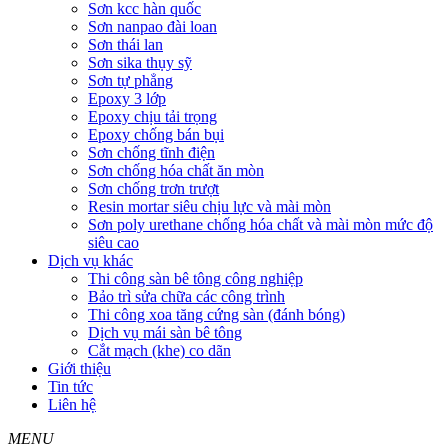
Sơn kcc hàn quốc
Sơn nanpao đài loan
Sơn thái lan
Sơn sika thụy sỹ
Sơn tự phẳng
Epoxy 3 lớp
Epoxy chịu tải trọng
Epoxy chống bán bụi
Sơn chống tĩnh điện
Sơn chống hóa chất ăn mòn
Sơn chống trơn trượt
Resin mortar siêu chịu lực và mài mòn
Sơn poly urethane chống hóa chất và mài mòn mức độ
siêu cao
Dịch vụ khác
Thi công sàn bê tông công nghiệp
Bảo trì sửa chữa các công trình
Thi công xoa tăng cứng sàn (đánh bóng)
Dịch vụ mái sàn bê tông
Cắt mạch (khe) co dãn
Giới thiệu
Tin tức
Liên hệ
MENU