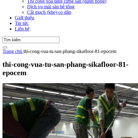
Thi công xoa tăng cứng sàn (đánh bóng)
Dịch vụ mái sàn bê tông
Cắt mạch (khe) co dãn
Giới thiệu
Tin tức
Liên hệ
Trang chủ
thi-cong-vua-tu-san-phang-sikafloor-81-epocem
thi-cong-vua-tu-san-phang-sikafloor-81-
epocem