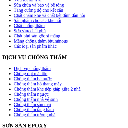
Sửa chữa và bảo vệ bê tông
Tăng cường độ cho kết cấu
Chất chám khe và chất kết dính đàn hồi
Sản phẩm cho các khe nối
Chất chống thấm
Sơn sàn/ chất phủ
Chất phủ sàn gốc si măng
Màng chống thấm bituminous
Các loại sản phẩm khác
DỊCH VỤ CHỐNG THẤM
Dịch vụ chống thấm
Chống dột mái tôn
Chống thấm bể nước
Chống thấm hố thang máy
Chống thấm khe tiếp giáp giữa 2 nhà
Chống thấm ngược
Chống thấm nhà vệ sinh
Chống thấm sàn mái
Chống thấm tầng hầm
Chống thấm tường nhà
SƠN SÀN EPOXY