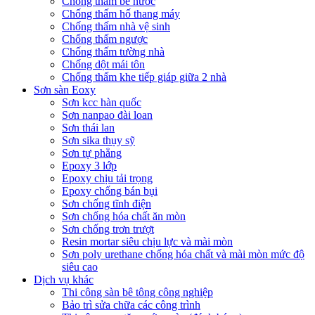
Chống thấm bể nước
Chống thấm hố thang máy
Chống thấm nhà vệ sinh
Chống thấm ngược
Chống thấm tường nhà
Chống dột mái tôn
Chống thấm khe tiếp giáp giữa 2 nhà
Sơn sàn Eoxy
Sơn kcc hàn quốc
Sơn nanpao đài loan
Sơn thái lan
Sơn sika thụy sỹ
Sơn tự phẳng
Epoxy 3 lớp
Epoxy chịu tải trọng
Epoxy chống bán bụi
Sơn chống tĩnh điện
Sơn chống hóa chất ăn mòn
Sơn chống trơn trượt
Resin mortar siêu chịu lực và mài mòn
Sơn poly urethane chống hóa chất và mài mòn mức độ
siêu cao
Dịch vụ khác
Thi công sàn bê tông công nghiệp
Bảo trì sửa chữa các công trình