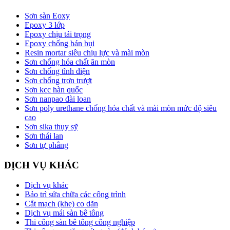
Sơn sàn Eoxy
Epoxy 3 lớp
Epoxy chịu tải trọng
Epoxy chống bán bụi
Resin mortar siêu chịu lực và mài mòn
Sơn chống hóa chất ăn mòn
Sơn chống tĩnh điện
Sơn chống trơn trượt
Sơn kcc hàn quốc
Sơn nanpao đài loan
Sơn poly urethane chống hóa chất và mài mòn mức độ siêu
cao
Sơn sika thụy sỹ
Sơn thái lan
Sơn tự phẳng
DỊCH VỤ KHÁC
Dịch vụ khác
Bảo trì sửa chữa các công trình
Cắt mạch (khe) co dãn
Dịch vụ mái sàn bê tông
Thi công sàn bê tông công nghiệp