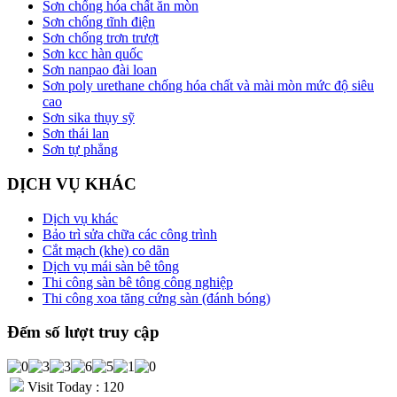
Sơn chống hóa chất ăn mòn
Sơn chống tĩnh điện
Sơn chống trơn trượt
Sơn kcc hàn quốc
Sơn nanpao đài loan
Sơn poly urethane chống hóa chất và mài mòn mức độ siêu
cao
Sơn sika thụy sỹ
Sơn thái lan
Sơn tự phẳng
DỊCH VỤ KHÁC
Dịch vụ khác
Bảo trì sửa chữa các công trình
Cắt mạch (khe) co dãn
Dịch vụ mái sàn bê tông
Thi công sàn bê tông công nghiệp
Thi công xoa tăng cứng sàn (đánh bóng)
Đếm số lượt truy cập
Visit Today : 120