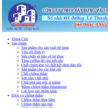
Trang Chủ
Sản phẩm
Sản phẩm cho sản xuất bê tông
Vữa rót định vị
Sửa chữa và bảo vệ bê tông
Tăng cường độ cho kết cấu
Chất chám khe và chất kết dính đàn hồi
Sản phẩm cho các khe nối
Chất chống thấm
Sơn sàn/ chất phủ
Chất phủ sàn gốc si măng
Màng chống thấm bituminous
Các loại sản phẩm khác
Dịch vụ chống thấm
Chống thấm tầng hầm
Chống thấm sàn mái