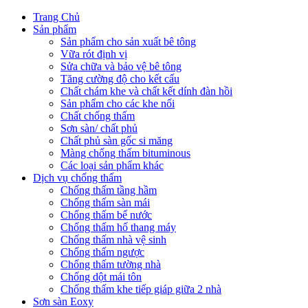
Trang Chủ
Sản phẩm
Sản phẩm cho sản xuất bê tông
Vữa rót định vị
Sửa chữa và bảo vệ bê tông
Tăng cường độ cho kết cấu
Chất chám khe và chất kết dính đàn hồi
Sản phẩm cho các khe nối
Chất chống thấm
Sơn sàn/ chất phủ
Chất phủ sàn gốc si măng
Màng chống thấm bituminous
Các loại sản phẩm khác
Dịch vụ chống thấm
Chống thấm tầng hầm
Chống thấm sàn mái
Chống thấm bể nước
Chống thấm hố thang máy
Chống thấm nhà vệ sinh
Chống thấm ngược
Chống thấm tường nhà
Chống dột mái tôn
Chống thấm khe tiếp giáp giữa 2 nhà
Sơn sàn Eoxy