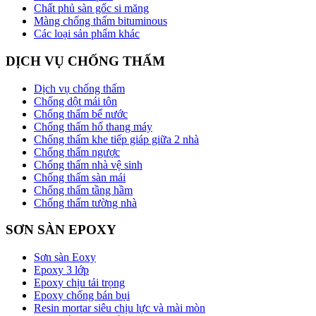
Chất phủ sàn gốc si măng
Màng chống thấm bituminous
Các loại sản phẩm khác
DỊCH VỤ CHỐNG THẤM
Dịch vụ chống thấm
Chống dột mái tôn
Chống thấm bể nước
Chống thấm hố thang máy
Chống thấm khe tiếp giáp giữa 2 nhà
Chống thấm ngược
Chống thấm nhà vệ sinh
Chống thấm sàn mái
Chống thấm tầng hầm
Chống thấm tường nhà
SƠN SÀN EPOXY
Sơn sàn Eoxy
Epoxy 3 lớp
Epoxy chịu tải trọng
Epoxy chống bán bụi
Resin mortar siêu chịu lực và mài mòn