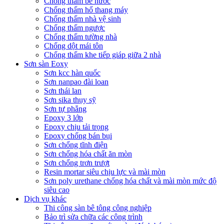
Chống thấm bể nước
Chống thấm hố thang máy
Chống thấm nhà vệ sinh
Chống thấm ngược
Chống thấm tường nhà
Chống dột mái tôn
Chống thấm khe tiếp giáp giữa 2 nhà
Sơn sàn Eoxy
Sơn kcc hàn quốc
Sơn nanpao đài loan
Sơn thái lan
Sơn sika thụy sỹ
Sơn tự phẳng
Epoxy 3 lớp
Epoxy chịu tải trọng
Epoxy chống bán bụi
Sơn chống tĩnh điện
Sơn chống hóa chất ăn mòn
Sơn chống trơn trượt
Resin mortar siêu chịu lực và mài mòn
Sơn poly urethane chống hóa chất và mài mòn mức độ
siêu cao
Dịch vụ khác
Thi công sàn bê tông công nghiệp
Bảo trì sửa chữa các công trình