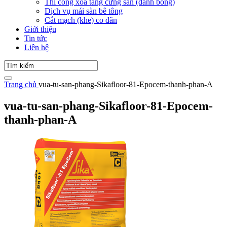
Thi công xoa tăng cứng sàn (đánh bóng)
Dịch vụ mái sàn bê tông
Cắt mạch (khe) co dãn
Giới thiệu
Tin tức
Liên hệ
Trang chủ
vua-tu-san-phang-Sikafloor-81-Epocem-thanh-phan-A
vua-tu-san-phang-Sikafloor-81-Epocem-
thanh-phan-A