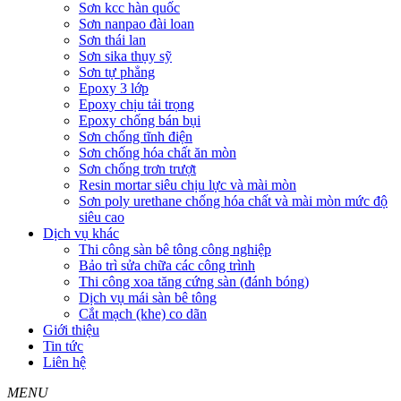
Sơn kcc hàn quốc
Sơn nanpao đài loan
Sơn thái lan
Sơn sika thụy sỹ
Sơn tự phẳng
Epoxy 3 lớp
Epoxy chịu tải trọng
Epoxy chống bán bụi
Sơn chống tĩnh điện
Sơn chống hóa chất ăn mòn
Sơn chống trơn trượt
Resin mortar siêu chịu lực và mài mòn
Sơn poly urethane chống hóa chất và mài mòn mức độ
siêu cao
Dịch vụ khác
Thi công sàn bê tông công nghiệp
Bảo trì sửa chữa các công trình
Thi công xoa tăng cứng sàn (đánh bóng)
Dịch vụ mái sàn bê tông
Cắt mạch (khe) co dãn
Giới thiệu
Tin tức
Liên hệ
MENU