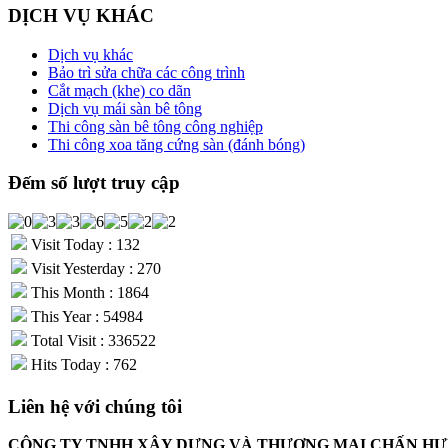
DỊCH VỤ KHÁC
Dịch vụ khác
Bảo trì sửa chữa các công trình
Cắt mạch (khe) co dãn
Dịch vụ mái sàn bê tông
Thi công sàn bê tông công nghiệp
Thi công xoa tăng cứng sàn (đánh bóng)
Đếm số lượt truy cập
Visit Today : 132
Visit Yesterday : 270
This Month : 1864
This Year : 54984
Total Visit : 336522
Hits Today : 762
Liên hệ với chúng tôi
CÔNG TY TNHH XÂY DỰNG VÀ THƯƠNG MẠI CHẤN H