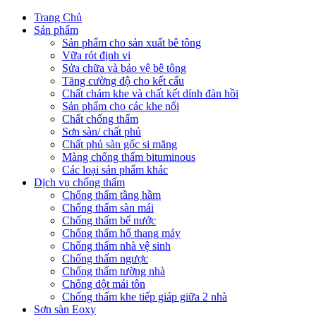
Trang Chủ
Sản phẩm
Sản phẩm cho sản xuất bê tông
Vữa rót định vị
Sửa chữa và bảo vệ bê tông
Tăng cường độ cho kết cấu
Chất chám khe và chất kết dính đàn hồi
Sản phẩm cho các khe nối
Chất chống thấm
Sơn sàn/ chất phủ
Chất phủ sàn gốc si măng
Màng chống thấm bituminous
Các loại sản phẩm khác
Dịch vụ chống thấm
Chống thấm tầng hầm
Chống thấm sàn mái
Chống thấm bể nước
Chống thấm hố thang máy
Chống thấm nhà vệ sinh
Chống thấm ngược
Chống thấm tường nhà
Chống dột mái tôn
Chống thấm khe tiếp giáp giữa 2 nhà
Sơn sàn Eoxy