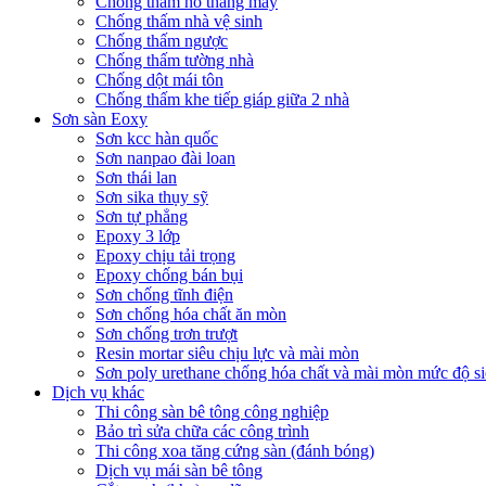
Chống thấm hố thang máy
Chống thấm nhà vệ sinh
Chống thấm ngược
Chống thấm tường nhà
Chống dột mái tôn
Chống thấm khe tiếp giáp giữa 2 nhà
Sơn sàn Eoxy
Sơn kcc hàn quốc
Sơn nanpao đài loan
Sơn thái lan
Sơn sika thụy sỹ
Sơn tự phẳng
Epoxy 3 lớp
Epoxy chịu tải trọng
Epoxy chống bán bụi
Sơn chống tĩnh điện
Sơn chống hóa chất ăn mòn
Sơn chống trơn trượt
Resin mortar siêu chịu lực và mài mòn
Sơn poly urethane chống hóa chất và mài mòn mức độ si
Dịch vụ khác
Thi công sàn bê tông công nghiệp
Bảo trì sửa chữa các công trình
Thi công xoa tăng cứng sàn (đánh bóng)
Dịch vụ mái sàn bê tông