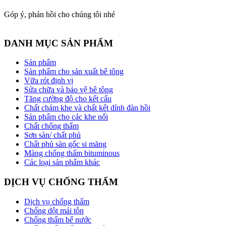
Góp ý, phản hồi cho chúng tôi nhé
DANH MỤC SẢN PHẨM
Sản phẩm
Sản phẩm cho sản xuất bê tông
Vữa rót định vị
Sửa chữa và bảo vệ bê tông
Tăng cường độ cho kết cấu
Chất chám khe và chất kết dính đàn hồi
Sản phẩm cho các khe nối
Chất chống thấm
Sơn sàn/ chất phủ
Chất phủ sàn gốc si măng
Màng chống thấm bituminous
Các loại sản phẩm khác
DỊCH VỤ CHỐNG THẤM
Dịch vụ chống thấm
Chống dột mái tôn
Chống thấm bể nước