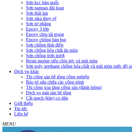
Sơn kcc hàn quốc
Sơn nanpao đài loan
Sơn thái lan
Sơn sika thụy sỹ
Sơn tự phẳng
Epoxy 3 lớp
Epoxy chịu tải trọng
Epoxy chống bán bụi
Sơn chống tĩnh điện
Sơn chống hóa chất ăn mòn
Sơn chống trơn trượt
Resin mortar siêu chịu lực và mài mòn
Sơn poly urethane chống hóa chất và mài mòn mức độ si
Dịch vụ khác
Thi công sàn bê tông công nghiệp
Bảo trì sửa chữa các công trình
Thi công xoa tăng cứng sàn (đánh bóng)
Dịch vụ mái sàn bê tông
Cắt mạch (khe) co dãn
Giới thiệu
Tin tức
Liên hệ
MENU