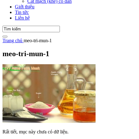
Cắt mạch (khe) co dãn
Giới thiệu
Tin tức
Liên hệ
Trang chủ
meo-tri-mun-1
meo-tri-mun-1
Rất tiết, mục này chưa có dữ liệu.