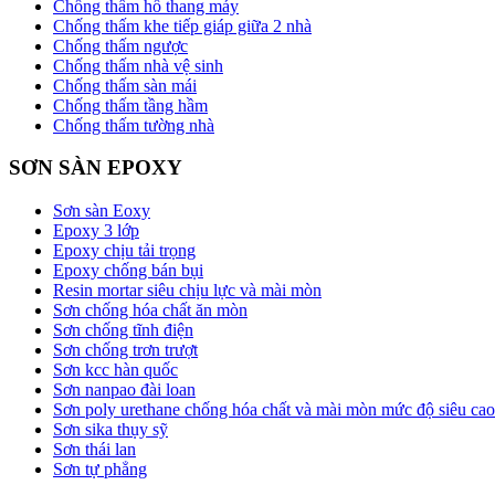
Chống thấm hố thang máy
Chống thấm khe tiếp giáp giữa 2 nhà
Chống thấm ngược
Chống thấm nhà vệ sinh
Chống thấm sàn mái
Chống thấm tầng hầm
Chống thấm tường nhà
SƠN SÀN EPOXY
Sơn sàn Eoxy
Epoxy 3 lớp
Epoxy chịu tải trọng
Epoxy chống bán bụi
Resin mortar siêu chịu lực và mài mòn
Sơn chống hóa chất ăn mòn
Sơn chống tĩnh điện
Sơn chống trơn trượt
Sơn kcc hàn quốc
Sơn nanpao đài loan
Sơn poly urethane chống hóa chất và mài mòn mức độ siêu cao
Sơn sika thụy sỹ
Sơn thái lan
Sơn tự phẳng