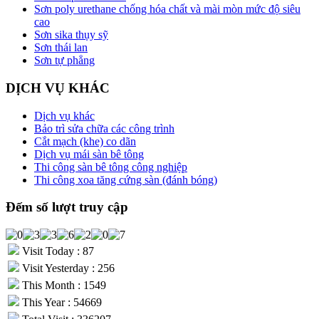
Sơn poly urethane chống hóa chất và mài mòn mức độ siêu
cao
Sơn sika thụy sỹ
Sơn thái lan
Sơn tự phẳng
DỊCH VỤ KHÁC
Dịch vụ khác
Bảo trì sửa chữa các công trình
Cắt mạch (khe) co dãn
Dịch vụ mái sàn bê tông
Thi công sàn bê tông công nghiệp
Thi công xoa tăng cứng sàn (đánh bóng)
Đếm số lượt truy cập
Visit Today : 87
Visit Yesterday : 256
This Month : 1549
This Year : 54669