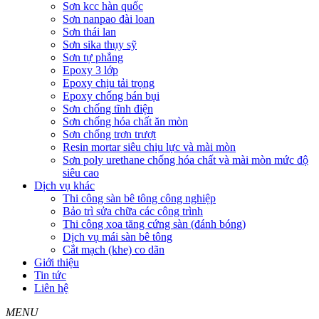
Sơn kcc hàn quốc
Sơn nanpao đài loan
Sơn thái lan
Sơn sika thụy sỹ
Sơn tự phẳng
Epoxy 3 lớp
Epoxy chịu tải trọng
Epoxy chống bán bụi
Sơn chống tĩnh điện
Sơn chống hóa chất ăn mòn
Sơn chống trơn trượt
Resin mortar siêu chịu lực và mài mòn
Sơn poly urethane chống hóa chất và mài mòn mức độ
siêu cao
Dịch vụ khác
Thi công sàn bê tông công nghiệp
Bảo trì sửa chữa các công trình
Thi công xoa tăng cứng sàn (đánh bóng)
Dịch vụ mái sàn bê tông
Cắt mạch (khe) co dãn
Giới thiệu
Tin tức
Liên hệ
MENU