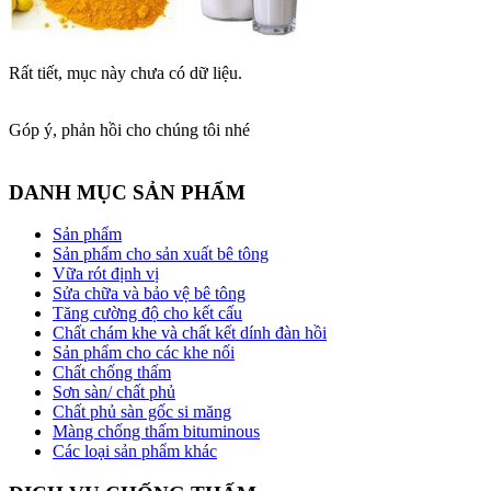
Rất tiết, mục này chưa có dữ liệu.
Góp ý, phản hồi cho chúng tôi nhé
DANH MỤC SẢN PHẨM
Sản phẩm
Sản phẩm cho sản xuất bê tông
Vữa rót định vị
Sửa chữa và bảo vệ bê tông
Tăng cường độ cho kết cấu
Chất chám khe và chất kết dính đàn hồi
Sản phẩm cho các khe nối
Chất chống thấm
Sơn sàn/ chất phủ
Chất phủ sàn gốc si măng
Màng chống thấm bituminous
Các loại sản phẩm khác