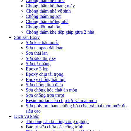
Chống thấm bể nước
Chống thấm hố thang máy
Chống thấm nhà vệ sinh
Chống thấm ngược
Chống thấm tường nhà
Chống dột mái tôn
Chống thấm khe tiếp giáp giữa 2 nhà
Sơn sàn Eoxy
Sơn kcc hàn quốc
Sơn nanpao đài loan
Sơn thái lan
Sơn sika thụy sỹ
Sơn tự phẳng
Epoxy 3 lớp
Epoxy chịu tải trọng
Epoxy chống bán bụi
Sơn chống tĩnh điện
Sơn chống hóa chất ăn mòn
Sơn chống trơn trượt
Resin mortar siêu chịu lực và mài mòn
Sơn poly urethane chống hóa chất và mài mòn mức độ
siêu cao
Dịch vụ khác
Thi công sàn bê tông công nghiệp
Bảo trì sửa chữa các công trình