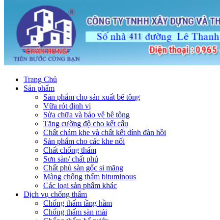
Trang Chủ
Sản phẩm
Sản phẩm cho sản xuất bê tông
Vữa rót định vị
Sửa chữa và bảo vệ bê tông
Tăng cường độ cho kết cấu
Chất chám khe và chất kết dính đàn hồi
Sản phẩm cho các khe nối
Chất chống thấm
Sơn sàn/ chất phủ
Chất phủ sàn gốc si măng
Màng chống thấm bituminous
Các loại sản phẩm khác
Dịch vụ chống thấm
Chống thấm tầng hầm
Chống thấm sàn mái