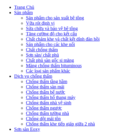
Trang Chủ
Sản phẩm
Sản phẩm cho sản xuất bê tông
Vữa rót định vị
Sửa chữa và bảo vệ bê tông
Tăng cường độ cho kết cấu
Chất chám khe và chất kết dính đàn hồi
Sản phẩm cho các khe nối
Chất chống thấm
Sơn sàn/ chất phủ
Chất phủ sàn gốc si măng
Màng chống thấm bituminous
Các loại sản phẩm khác
Dịch vụ chống thấm
Chống thấm tầng hầm
Chống thấm sàn mái
Chống thấm bể nước
Chống thấm hố thang máy
Chống thấm nhà vệ sinh
Chống thấm ngược
Chống thấm tường nhà
Chống dột mái tôn
Chống thấm khe tiếp giáp giữa 2 nhà
Sơn sàn Eoxy