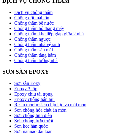
DỊCH VỤ CHỐNG THẤM
Dịch vụ chống thấm
Chống dột mái tôn
Chống thấm bể nước
Chống thấm hố thang máy
Chống thấm khe tiếp giáp giữa 2 nhà
Chống thấm ngược
Chống thấm nhà vệ sinh
Chống thấm sàn mái
Chống thấm tầng hầm
Chống thấm tường nhà
SƠN SÀN EPOXY
Sơn sàn Eoxy
Epoxy 3 lớp
Epoxy chịu tải trọng
Epoxy chống bán bụi
Resin mortar siêu chịu lực và mài mòn
Sơn chống hóa chất ăn mòn
Sơn chống tĩnh điện
Sơn chống trơn trượt
Sơn kcc hàn quốc
Sơn nanpao đài loan