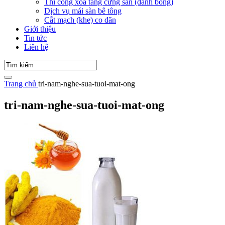
Thi công xoa tăng cứng sàn (đánh bóng)
Dịch vụ mái sàn bê tông
Cắt mạch (khe) co dãn
Giới thiệu
Tin tức
Liên hệ
Trang chủ
tri-nam-nghe-sua-tuoi-mat-ong
tri-nam-nghe-sua-tuoi-mat-ong