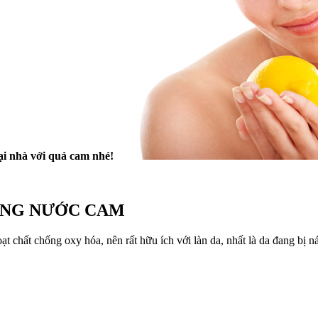
ại nhà với quả cam nhé!
ẰNG NƯỚC CAM
oạt chất chống oxy hóa, nên rất hữu ích với làn da, nhất là da đang b