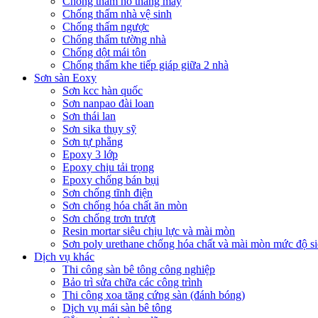
Chống thấm hố thang máy
Chống thấm nhà vệ sinh
Chống thấm ngược
Chống thấm tường nhà
Chống dột mái tôn
Chống thấm khe tiếp giáp giữa 2 nhà
Sơn sàn Eoxy
Sơn kcc hàn quốc
Sơn nanpao đài loan
Sơn thái lan
Sơn sika thụy sỹ
Sơn tự phẳng
Epoxy 3 lớp
Epoxy chịu tải trọng
Epoxy chống bán bụi
Sơn chống tĩnh điện
Sơn chống hóa chất ăn mòn
Sơn chống trơn trượt
Resin mortar siêu chịu lực và mài mòn
Sơn poly urethane chống hóa chất và mài mòn mức độ si
Dịch vụ khác
Thi công sàn bê tông công nghiệp
Bảo trì sửa chữa các công trình
Thi công xoa tăng cứng sàn (đánh bóng)
Dịch vụ mái sàn bê tông