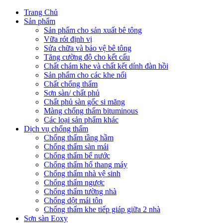
Trang Chủ
Sản phẩm
Sản phẩm cho sản xuất bê tông
Vữa rót định vị
Sửa chữa và bảo vệ bê tông
Tăng cường độ cho kết cấu
Chất chám khe và chất kết dính đàn hồi
Sản phẩm cho các khe nối
Chất chống thấm
Sơn sàn/ chất phủ
Chất phủ sàn gốc si măng
Màng chống thấm bituminous
Các loại sản phẩm khác
Dịch vụ chống thấm
Chống thấm tầng hầm
Chống thấm sàn mái
Chống thấm bể nước
Chống thấm hố thang máy
Chống thấm nhà vệ sinh
Chống thấm ngược
Chống thấm tường nhà
Chống dột mái tôn
Chống thấm khe tiếp giáp giữa 2 nhà
Sơn sàn Eoxy