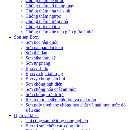
Chống thấm bể nước
Chống thấm hố thang máy
Chống thấm nhà vệ sinh
Chống thấm ngược
Chống thấm tường nhà
Chống dột mái tôn
Chống thấm khe tiếp giáp giữa 2 nhà
Sơn sàn Eoxy
Sơn kcc hàn quốc
Sơn nanpao đài loan
Sơn thái lan
Sơn sika thụy sỹ
Sơn tự phẳng
Epoxy 3 lớp
Epoxy chịu tải trọng
Epoxy chống bán bụi
Sơn chống tĩnh điện
Sơn chống hóa chất ăn mòn
Sơn chống trơn trượt
Resin mortar siêu chịu lực và mài mòn
Sơn poly urethane chống hóa chất và mài mòn mức độ
siêu cao
Dịch vụ khác
Thi công sàn bê tông công nghiệp
Bảo trì sửa chữa các công trình