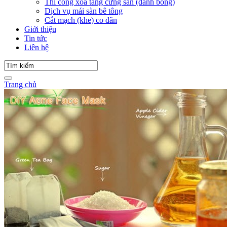
Thi công xoa tăng cứng sàn (đánh bóng)
Dịch vụ mái sàn bê tông
Cắt mạch (khe) co dãn
Giới thiệu
Tin tức
Liên hệ
Trang chủ