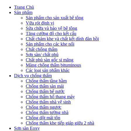
Trang Chủ
Sản phẩm
Sản phẩm cho sản xuất bê tông
Vữa rót định vị
Sửa chữa và bảo vệ bê tông
Tăng cường độ cho kết cấu
Chất chám khe và chất kết dính đàn hồi
Sản phẩm cho các khe nối
Chất chống thấm
Sơn sàn/ chất phủ
Chất phủ sàn gốc si măng
Màng chống thấm bituminous
Các loại sản phẩm khác
Dịch vụ chống thấm
Chống thấm tầng hầm
Chống thấm sàn mái
Chống thấm bể nước
Chống thấm hố thang máy
Chống thấm nhà vệ sinh
Chống thấm ngược
Chống thấm tường nhà
Chống dột mái tôn
Chống thấm khe tiếp giáp giữa 2 nhà
Sơn sàn Eoxy