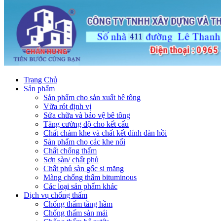
Trang Chủ
Sản phẩm
Sản phẩm cho sản xuất bê tông
Vữa rót định vị
Sửa chữa và bảo vệ bê tông
Tăng cường độ cho kết cấu
Chất chám khe và chất kết dính đàn hồi
Sản phẩm cho các khe nối
Chất chống thấm
Sơn sàn/ chất phủ
Chất phủ sàn gốc si măng
Màng chống thấm bituminous
Các loại sản phẩm khác
Dịch vụ chống thấm
Chống thấm tầng hầm
Chống thấm sàn mái