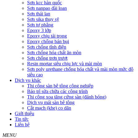
Sơn kcc hàn quốc
Sơn nanpao đài loan
Sơn thái lan
Sơn sika thụy sỹ
Sơn tự phẳng
Epoxy 3 lớp
Epoxy chịu tải trọng
Epoxy chống bán bụi
Sơn chống tĩnh điện
Sơn chống hóa chất ăn mòn
Sơn chống trơn trượt
Resin mortar siêu chịu lực và mài mòn
Sơn poly urethane chống hóa chất và mài mòn mức độ
siêu cao
Dịch vụ khác
Thi công sàn bê tông công nghiệp
Bảo trì sửa chữa các công trình
Thi công xoa tăng cứng sàn (đánh bóng)
Dịch vụ mái sàn bê tông
Cắt mạch (khe) co dãn
Giới thiệu
Tin tức
Liên hệ
MENU