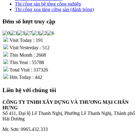
Thi công sàn bê tông công nghiệp
Thi công xoa tăng cứng sàn (đánh bóng)
Đếm số lượt truy cập
Visit Today : 191
Visit Yesterday : 512
This Month : 2668
This Year : 55788
Total Visit : 337326
Hits Today : 442
Liên hệ với chúng tôi
CÔNG TY TNHH XÂY DỰNG VÀ THƯƠNG MẠI CHẤN
HƯNG
Số 411, Đại lộ Lê Thanh Nghị, Phường Lê Thanh Nghị, Thành phố
Hải Dương
Mr. Sơn: 0965.432.333