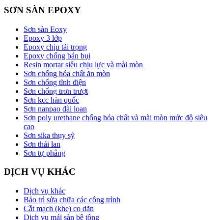
SƠN SÀN EPOXY
Sơn sàn Eoxy
Epoxy 3 lớp
Epoxy chịu tải trọng
Epoxy chống bán bụi
Resin mortar siêu chịu lực và mài mòn
Sơn chống hóa chất ăn mòn
Sơn chống tĩnh điện
Sơn chống trơn trượt
Sơn kcc hàn quốc
Sơn nanpao đài loan
Sơn poly urethane chống hóa chất và mài mòn mức độ siêu
cao
Sơn sika thụy sỹ
Sơn thái lan
Sơn tự phẳng
DỊCH VỤ KHÁC
Dịch vụ khác
Bảo trì sửa chữa các công trình
Cắt mạch (khe) co dãn
Dịch vụ mái sàn bê tông