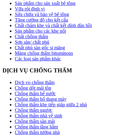
Sản phẩm cho sản xuất bê tông
Vữa rót định vị
Sửa chữa và bảo vệ bê tông
Tăng cường độ cho kết cấu
Chất chám khe và chất kết dính đàn hồi
Sản phẩm cho các khe nối
Chất chống thấm
Sơn sàn/ chất phủ
Chất phủ sàn gốc si măng
Màng chống thấm bituminous
Các loại sản phẩm khác
DỊCH VỤ CHỐNG THẤM
Dịch vụ chống thấm
Chống dột mái tôn
Chống thấm bể nước
Chống thấm hố thang máy
Chống thấm khe tiếp giáp giữa 2 nhà
Chống thấm ngược
Chống thấm nhà vệ sinh
Chống thấm sàn mái
Chống thấm tầng hầm
Chống thấm tường nhà