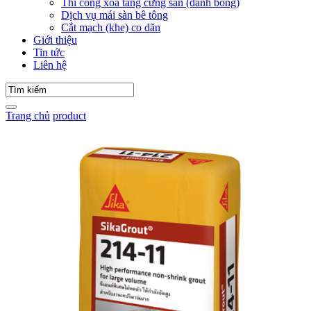
Thi công xoa tăng cứng sàn (đánh bóng)
Dịch vụ mái sàn bê tông
Cắt mạch (khe) co dãn
Giới thiệu
Tin tức
Liên hệ
Trang chủ
product