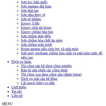
Sơn kcc hàn quốc
Sơn nanpao đài loan
Sơn thái lan
Sơn sika thụy sỹ
Sơn tự phẳng
Epoxy 3 lớp
Epoxy chịu tải trọng
Epoxy chống bán bụi
Sơn chống tĩnh điện
Sơn chống hóa chất ăn mòn
Sơn chống trơn trượt
Resin mortar siêu chịu lực và mài mòn
Sơn poly urethane chống hóa chất và mài mòn mức độ
siêu cao
Dịch vụ khác
Thi công sàn bê tông công nghiệp
Bảo trì sửa chữa các công trình
Thi công xoa tăng cứng sàn (đánh bóng)
Dịch vụ mái sàn bê tông
Cắt mạch (khe) co dãn
Giới thiệu
Tin tức
Liên hệ
MENU