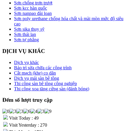
Sơn chống trơn trượt
Sơn kcc hàn quốc
Sơn nanpao đài loan
Sơn poly urethane chống hóa chất và mài mòn mức độ siêu
cao
Sơn sika thụy sỹ
Sơn thái lan
Sơn tự phẳng
DỊCH VỤ KHÁC
Dịch vụ khác
Bảo trì sửa chữa các công trình
Cắt mạch (khe) co dãn
Dịch vụ mái sàn bê tông
Thi công sàn bê tông công nghiệp
Thi công xoa tăng cứng sàn (đánh bóng)
Đếm số lượt truy cập
Visit Today : 49
Visit Yesterday : 270