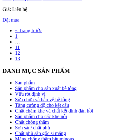
Giá: Liên hệ
Đặt mua
« Trang trước
1
…
11
12
13
DANH MỤC SẢN PHẨM
Sản phẩm
Sản phẩm cho sản xuất bê tông
Vữa rót định vị
Sửa chữa và bảo vệ bê tông
Tăng cường độ cho kết cấu
Chất chám khe và chất kết dính đàn hồi
Sản phẩm cho các khe nối
Chất chống thấm
Sơn sàn/ chất phủ
Chất phủ sàn gốc si măng
Màng chống thấm bituminous