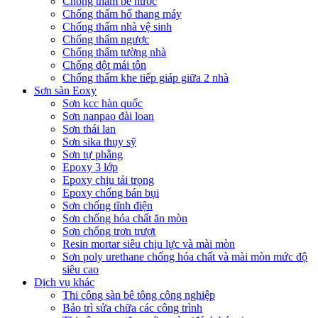
Chống thấm bể nước
Chống thấm hố thang máy
Chống thấm nhà vệ sinh
Chống thấm ngược
Chống thấm tường nhà
Chống dột mái tôn
Chống thấm khe tiếp giáp giữa 2 nhà
Sơn sàn Eoxy
Sơn kcc hàn quốc
Sơn nanpao đài loan
Sơn thái lan
Sơn sika thụy sỹ
Sơn tự phẳng
Epoxy 3 lớp
Epoxy chịu tải trọng
Epoxy chống bán bụi
Sơn chống tĩnh điện
Sơn chống hóa chất ăn mòn
Sơn chống trơn trượt
Resin mortar siêu chịu lực và mài mòn
Sơn poly urethane chống hóa chất và mài mòn mức độ
siêu cao
Dịch vụ khác
Thi công sàn bê tông công nghiệp
Bảo trì sửa chữa các công trình