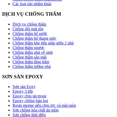
Các loại sản phẩm khác
DỊCH VỤ CHỐNG THẤM
Dịch vụ chống thấm
Chống dột mái tôn
Chống thấm bể nước
Chống thấm hố thang máy
Chống thấm khe tiếp giáp giữa 2 nhà
Chống thấm ngược
Chống thấm nhà vệ sinh
Chống thấm sàn mái
Chống thấm tầng hầm
Chống thấm tường nhà
SƠN SÀN EPOXY
Sơn sàn Eoxy
Epoxy 3 lớp
Epoxy chịu tải trọng
Epoxy chống bán bụi
Resin mortar siêu chịu lực và mài mòn
Sơn chống hóa chất ăn mòn
Sơn chống tĩnh điện