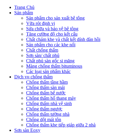
Trang Chủ
Sản phẩm
Sản phẩm cho sản xuất bê tông
Vữa rót định vị
Sửa chữa và bảo vệ bê tông
Tăng cường độ cho kết cấu
Chất chám khe và chất kết dính đàn hồi
Sản phẩm cho các khe nối
Chất chống thấm
Sơn sàn/ chất phủ
Chất phủ sàn gốc si măng
Màng chống thấm bituminous
Các loại sản phẩm khác
Dịch vụ chống thấm
Chống thấm tầng hầm
Chống thấm sàn mái
Chống thấm bể nước
Chống thấm hố thang máy
Chống thấm nhà vệ sinh
Chống thấm ngược
Chống thấm tường nhà
Chống dột mái tôn
Chống thấm khe tiếp giáp giữa 2 nhà
Sơn sàn Eoxy