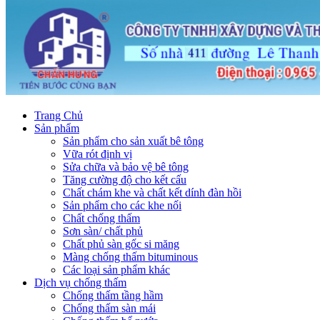
Trang Chủ
Sản phẩm
Sản phẩm cho sản xuất bê tông
Vữa rót định vị
Sửa chữa và bảo vệ bê tông
Tăng cường độ cho kết cấu
Chất chám khe và chất kết dính đàn hồi
Sản phẩm cho các khe nối
Chất chống thấm
Sơn sàn/ chất phủ
Chất phủ sàn gốc si măng
Màng chống thấm bituminous
Các loại sản phẩm khác
Dịch vụ chống thấm
Chống thấm tầng hầm
Chống thấm sàn mái