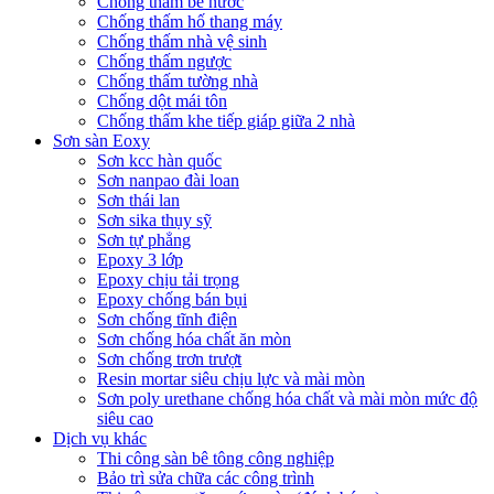
Chống thấm bể nước
Chống thấm hố thang máy
Chống thấm nhà vệ sinh
Chống thấm ngược
Chống thấm tường nhà
Chống dột mái tôn
Chống thấm khe tiếp giáp giữa 2 nhà
Sơn sàn Eoxy
Sơn kcc hàn quốc
Sơn nanpao đài loan
Sơn thái lan
Sơn sika thụy sỹ
Sơn tự phẳng
Epoxy 3 lớp
Epoxy chịu tải trọng
Epoxy chống bán bụi
Sơn chống tĩnh điện
Sơn chống hóa chất ăn mòn
Sơn chống trơn trượt
Resin mortar siêu chịu lực và mài mòn
Sơn poly urethane chống hóa chất và mài mòn mức độ
siêu cao
Dịch vụ khác
Thi công sàn bê tông công nghiệp
Bảo trì sửa chữa các công trình