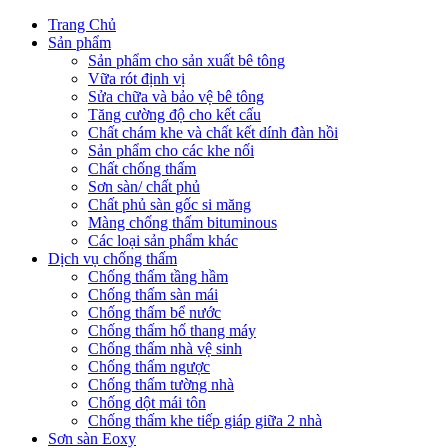
Trang Chủ
Sản phẩm
Sản phẩm cho sản xuất bê tông
Vữa rót định vị
Sửa chữa và bảo vệ bê tông
Tăng cường độ cho kết cấu
Chất chám khe và chất kết dính đàn hồi
Sản phẩm cho các khe nối
Chất chống thấm
Sơn sàn/ chất phủ
Chất phủ sàn gốc si măng
Màng chống thấm bituminous
Các loại sản phẩm khác
Dịch vụ chống thấm
Chống thấm tầng hầm
Chống thấm sàn mái
Chống thấm bể nước
Chống thấm hố thang máy
Chống thấm nhà vệ sinh
Chống thấm ngược
Chống thấm tường nhà
Chống dột mái tôn
Chống thấm khe tiếp giáp giữa 2 nhà
Sơn sàn Eoxy