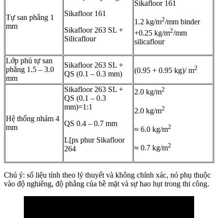
Sikafloor 161
Sikafloor 161
Tự san phẳng 1
2
1.2 kg/m
/mm binder
mm
Sikafloor 263 SL +
2
+0.25 kg/m
/mm
Silicaflour
silicaflour
Lớp phủ tự san
Sikafloor 263 SL +
2
phẳng 1.5 – 3.0
(0.95 + 0.95 kg)/ m
QS (0.1 – 0.3 mm)
mm
Sikafloor 263 SL +
2
2.0 kg/m
QS (0.1 – 0.3
mm)=1:1
2
2.0 kg/m
Hệ thống nhám 4
QS 0.4 – 0.7 mm
2
mm
≈ 6.0 kg/m
L[ps phur Sikafloor
2
≈ 0.7 kg/m
264
Chú ý: số liệu tính theo lý thuyết và không chính xác, nó phụ thuộc
vào độ nghiêng, độ phẳng của bề mặt và sự hao hụt trong thi công.