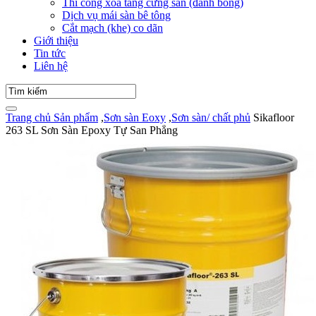
Thi công xoa tăng cứng sàn (đánh bóng)
Dịch vụ mái sàn bê tông
Cắt mạch (khe) co dãn
Giới thiệu
Tin tức
Liên hệ
Trang chủ
Sản phẩm
,
Sơn sàn Eoxy
,
Sơn sàn/ chất phủ
Sikafloor
263 SL Sơn Sàn Epoxy Tự San Phẳng