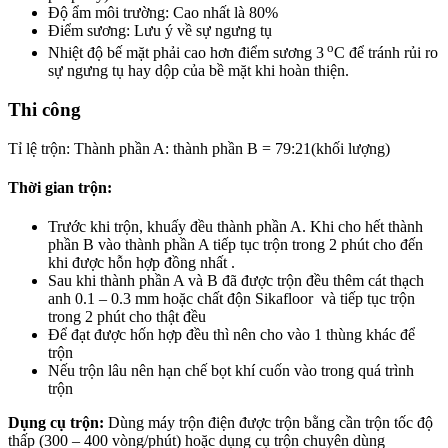
Độ ẩm môi trường: Cao nhất là 80%
Điểm sương: Lưu ý về sự ngưng tụ
o
Nhiệt độ bế mặt phải cao hơn điểm sương 3
C để tránh rủi ro
sự ngưng tụ hay dộp của bề mặt khi hoàn thiện.
Thi công
Tỉ lệ trộn: Thành phần A: thành phần B = 79:21(khối lượng)
Thời gian trộn:
Trước khi trộn, khuấy đều thành phần A. Khi cho hết thành
phần B vào thành phần A tiếp tục trộn trong 2 phút cho đến
khi được hỗn hợp đồng nhất .
Sau khi thành phần A và B đã được trộn đều thêm cát thạch
anh 0.1 – 0.3 mm hoặc chất độn Sikafloor và tiếp tục trộn
trong 2 phút cho thật đều
Để đạt được hốn hợp đều thì nên cho vào 1 thùng khác để
trộn
Nếu trộn lâu nên hạn chế bọt khí cuốn vào trong quá trình
trộn
Dụng cụ trộn:
Dùng máy trộn điện được trộn bằng cần trộn tốc độ
thấp (300 – 400 vòng/phút) hoặc dụng cụ trộn chuyên dùng