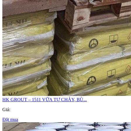
HK GROUT – 1511 VỮA TỰ CHẢY, BÙ...
Giá:
Đặt mua