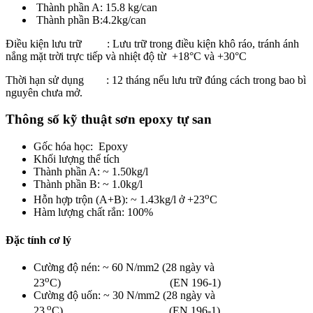
Thành phần A: 15.8 kg/can
Thành phần B:4.2kg/can
Điều kiện lưu trữ : Lưu trữ trong điều kiện khô ráo, tránh ánh
nắng mặt trời trực tiếp và nhiệt độ từ +18°C và +30°C
Thời hạn sử dụng : 12 tháng nếu lưu trữ đúng cách trong bao bì
nguyên chưa mở.
Thông số kỹ thuật sơn epoxy tự san
Gốc hóa học: Epoxy
Khối lượng thể tích
Thành phần A: ~ 1.50kg/l
Thành phần B: ~ 1.0kg/l
o
Hỗn hợp trộn (A+B): ~ 1.43kg/l ở +23
C
Hàm lượng chất rắn: 100%
Đặc tính cơ lý
Cường độ nén: ~ 60 N/mm2 (28 ngày và
o
23
C) (EN 196-1)
Cường độ uốn: ~ 30 N/mm2 (28 ngày và
o
23
C) (EN 196-1)