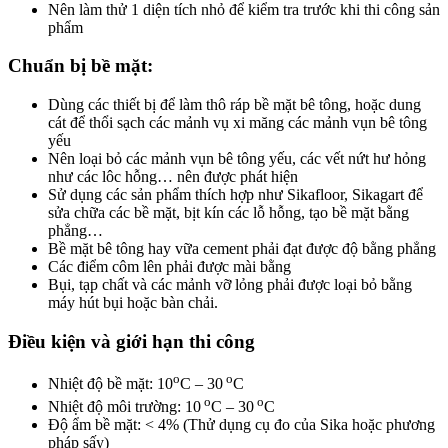
Nên làm thử 1 diện tích nhỏ để kiểm tra trước khi thi công sản
phẩm
Chuẩn bị bề mặt:
Dùng các thiết bị để làm thô ráp bề mặt bê tông, hoặc dung
cát để thổi sạch các mảnh vụ xi măng các mảnh vụn bê tông
yếu
Nên loại bỏ các mảnh vụn bê tông yếu, các vết nứt hư hỏng
như các lôc hỗng… nên được phát hiện
Sử dụng các sản phẩm thích hợp như Sikafloor, Sikagart để
sửa chữa các bề mặt, bịt kín các lỗ hỗng, tạo bề mặt bằng
phẳng…
Bề mặt bê tông hay vữa cement phải đạt được độ bằng phẳng
Các điểm côm lên phải được mài bằng
Bụi, tạp chất và các mảnh vỡ lỏng phải được loại bỏ bằng
máy hút bụi hoặc bàn chải.
Điều kiện và giới hạn thi công
o
o
Nhiệt độ bề mặt: 10
C – 30
C
o
o
Nhiệt độ môi trường: 10
C – 30
C
Độ ẩm bề mặt: < 4% (Thử dụng cụ đo của Sika hoặc phương
pháp sấy)