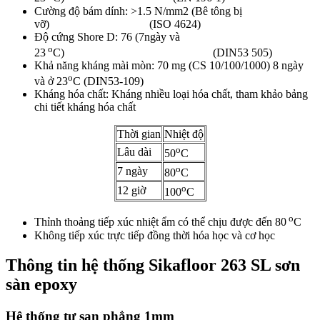
Cường độ bám dính: >1.5 N/mm2 (Bê tông bị
vỡ) (ISO 4624)
Độ cứng Shore D: 76 (7ngày và
o
23
C) (DIN53 505)
Khả năng kháng mài mòn: 70 mg (CS 10/100/1000) 8 ngày
o
và ở 23
C (DIN53-109)
Kháng hóa chất: Kháng nhiều loại hóa chất, tham khảo bảng
chi tiết kháng hóa chất
Thời gian
Nhiệt độ
o
Lâu dài
50
C
o
7 ngày
80
C
o
12 giờ
100
C
o
Thỉnh thoảng tiếp xúc nhiệt ẩm có thể chịu được đến 80
C
Không tiếp xúc trực tiếp đồng thời hóa học và cơ học
Thông tin hệ thống Sikafloor 263 SL sơn
sàn epoxy
Hệ thống tự san phẳng 1mm