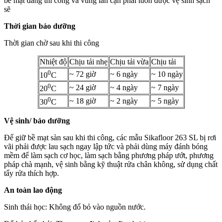
bề mặt đang thi công và vùng lân cận phải luôn được vệ sinh sạch
sẽ
Thời gian bảo dưỡng
Thời gian chờ sau khi thi công
Nhiệt độ
Chịu tải nhẹ
Chịu tải vừa
Chịu tải
0
~ 72 giờ
~ 6 ngày
~ 10 ngày
10
C
0
~ 24 giờ
~ 4 ngày
~ 7 ngày
20
C
0
~ 18 giờ
~ 2 ngày
~ 5 ngày
30
C
Vệ sinh/ bảo dưỡng
Để giữ bề mạt sàn sau khi thi công, các mẫu Sikafloor 263 SL bị rơi
vãi phải được lau sạch ngay lập tức và phải dùng máy đánh bóng
mềm để làm sạch cơ học, làm sạch bằng phương pháp ướt, phương
pháp chà mạnh, vệ sinh bằng kỹ thuật rửa chân không, sử dụng chất
tẩy rửa thích hợp.
An toàn lao động
Sinh thái học: Không đổ bỏ vào nguồn nước.