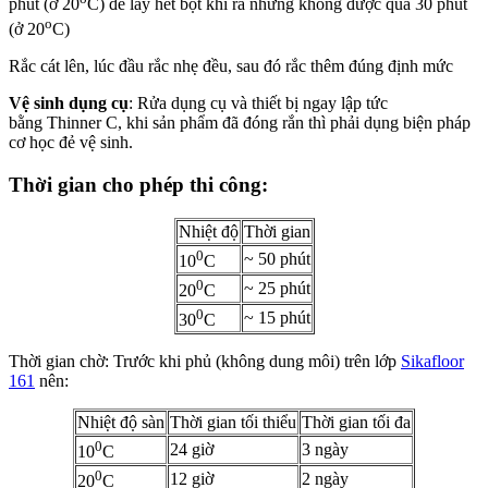
phút (ở 20
C) để lấy hết bọt khí ra nhưng không được quá 30 phút
o
(ở 20
C)
Rắc cát lên, lúc đầu rắc nhẹ đều, sau đó rắc thêm đúng định mức
Vệ sinh dụng cụ
: Rửa dụng cụ và thiết bị ngay lập tức
bằng Thinner C, khi sản phẩm đã đóng rắn thì phải dụng biện pháp
cơ học đẻ vệ sinh.
Thời gian cho phép thi công:
Nhiệt độ
Thời gian
0
~ 50 phút
10
C
0
~ 25 phút
20
C
0
~ 15 phút
30
C
Thời gian chờ: Trước khi phủ (không dung môi) trên lớp
Sikafloor
161
nên:
Nhiệt độ sàn
Thời gian tối thiểu
Thời gian tối đa
0
24 giờ
3 ngày
10
C
0
12 giờ
2 ngày
20
C