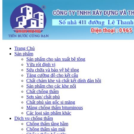
Trang Chủ
Sản phẩm
Sản phẩm cho sản xuất bê tông
Vữa rót định vị
Sửa chữa và bảo vệ bê tông
Tăng cường độ cho kết cấu
Chất chám khe và chất kết dính đàn hồi
Sản phẩm cho các khe nối
Chất chống thấm
Sơn sàn/ chất phủ
Chất phủ sàn gốc si măng
Màng chống thấm bituminous
Các loại sản phẩm khác
Dịch vụ chống thấm
Chống thấm tầng hầm
Chống thấm sàn mái