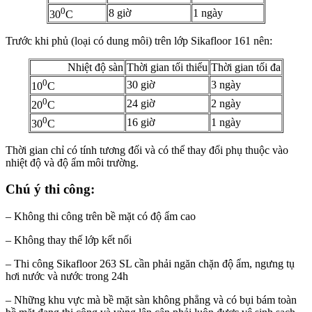
0
8 giờ
1 ngày
30
C
Trước khi phủ (loại có dung môi) trên lớp Sikafloor 161 nên:
Nhiệt độ sàn
Thời gian tối thiểu
Thời gian tối đa
0
30 giờ
3 ngày
10
C
0
24 giờ
2 ngày
20
C
0
16 giờ
1 ngày
30
C
Thời gian chỉ có tính tương đối và có thể thay đổi phụ thuộc vào
nhiệt độ và độ ẩm môi trường.
Chú ý thi công:
– Không thi công trên bề mặt có độ ẩm cao
– Không thay thế lớp kết nối
– Thi công Sikafloor 263 SL cần phải ngăn chặn độ ẩm, ngưng tụ
hơi nước và nước trong 24h
– Những khu vực mà bề mặt sàn không phẳng và có bụi bám toàn