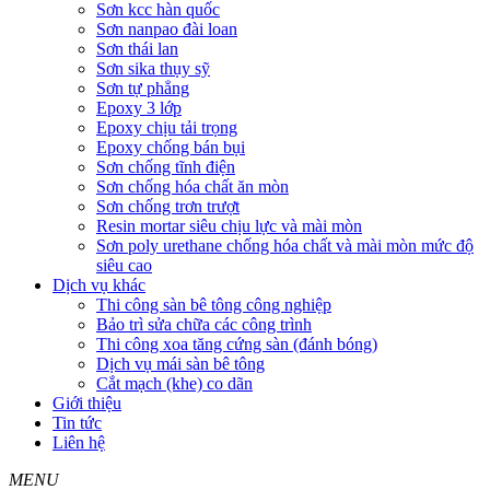
Sơn kcc hàn quốc
Sơn nanpao đài loan
Sơn thái lan
Sơn sika thụy sỹ
Sơn tự phẳng
Epoxy 3 lớp
Epoxy chịu tải trọng
Epoxy chống bán bụi
Sơn chống tĩnh điện
Sơn chống hóa chất ăn mòn
Sơn chống trơn trượt
Resin mortar siêu chịu lực và mài mòn
Sơn poly urethane chống hóa chất và mài mòn mức độ
siêu cao
Dịch vụ khác
Thi công sàn bê tông công nghiệp
Bảo trì sửa chữa các công trình
Thi công xoa tăng cứng sàn (đánh bóng)
Dịch vụ mái sàn bê tông
Cắt mạch (khe) co dãn
Giới thiệu
Tin tức
Liên hệ
MENU