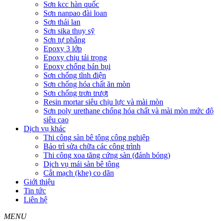
Sơn kcc hàn quốc
Sơn nanpao đài loan
Sơn thái lan
Sơn sika thụy sỹ
Sơn tự phẳng
Epoxy 3 lớp
Epoxy chịu tải trọng
Epoxy chống bán bụi
Sơn chống tĩnh điện
Sơn chống hóa chất ăn mòn
Sơn chống trơn trượt
Resin mortar siêu chịu lực và mài mòn
Sơn poly urethane chống hóa chất và mài mòn mức độ
siêu cao
Dịch vụ khác
Thi công sàn bê tông công nghiệp
Bảo trì sửa chữa các công trình
Thi công xoa tăng cứng sàn (đánh bóng)
Dịch vụ mái sàn bê tông
Cắt mạch (khe) co dãn
Giới thiệu
Tin tức
Liên hệ
MENU