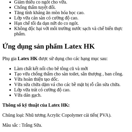
Giảm thiểu co ngót cho vữa.
Chống thấm tuyệt đối.
Tăng tính kháng ăn mòn hóa học cao.
Lớp vữa cán sàn có cường độ cao.
Hạn chế tối đa dạn nứt do co ngót.
Không độc hại với môi trường nước sạch và chế biến thực
phẩm.
Ứng dụng sản phẩm Latex HK
Phụ gia
Latex HK
được sử dụng cho các hạng mục sau:
Làm chất kết nối cho bê tông cũ và mới
Tạo vữa chống thấm cho sàn toilet, sân thượng , ban công.
Vữa hoàn thiện tạo dốc.
Vữa sửa chữa dặm vá cho các bề mặt bị rỗ cần sửa chữa.
Lớp vữa trát có cường độ cao.
Vữa dán gạch.
Thông số kỹ thuật của Latex HK:
Chủng loại: Nhũ tương Acrylic Copolymer cải tiến( PVA).
Màu sắc : Trắng Sữa.