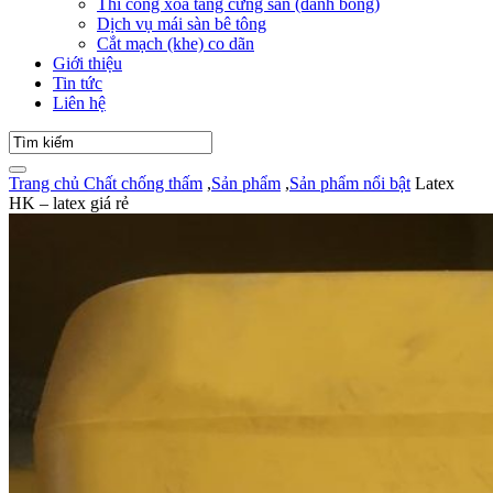
Thi công xoa tăng cứng sàn (đánh bóng)
Dịch vụ mái sàn bê tông
Cắt mạch (khe) co dãn
Giới thiệu
Tin tức
Liên hệ
Trang chủ
Chất chống thấm
,
Sản phẩm
,
Sản phẩm nổi bật
Latex
HK – latex giá rẻ