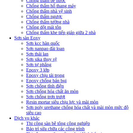
Chống thấm bể nước
Chống thấm hố thang máy
Chống thấm nhà vệ sinh
Chống thấm ngược
Chống thấm tường nhà
Chống dột mái tôn
Chống thấm khe tiếp giáp giữa 2 nhà
Sơn sàn Eoxy
Sơn kcc hàn quốc
Sơn nanpao đài loan
Sơn thái lan
Sơn sika thụy sỹ
Sơn tự phẳng
Epoxy 3 lớp
Epoxy chịu tải trọng
Epoxy chống bán bụi
Sơn chống tĩnh điện
Sơn chống hóa chất ăn mòn
Sơn chống trơn trượt
Resin mortar siêu chịu lực và mài mòn
Sơn poly urethane chống hóa chất và mài mòn mức độ
siêu cao
Dịch vụ khác
Thi công sàn bê tông công nghiệp
Bảo trì sửa chữa các công trình