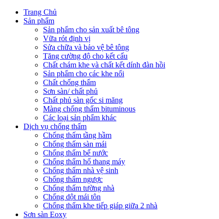
Trang Chủ
Sản phẩm
Sản phẩm cho sản xuất bê tông
Vữa rót định vị
Sửa chữa và bảo vệ bê tông
Tăng cường độ cho kết cấu
Chất chám khe và chất kết dính đàn hồi
Sản phẩm cho các khe nối
Chất chống thấm
Sơn sàn/ chất phủ
Chất phủ sàn gốc si măng
Màng chống thấm bituminous
Các loại sản phẩm khác
Dịch vụ chống thấm
Chống thấm tầng hầm
Chống thấm sàn mái
Chống thấm bể nước
Chống thấm hố thang máy
Chống thấm nhà vệ sinh
Chống thấm ngược
Chống thấm tường nhà
Chống dột mái tôn
Chống thấm khe tiếp giáp giữa 2 nhà
Sơn sàn Eoxy