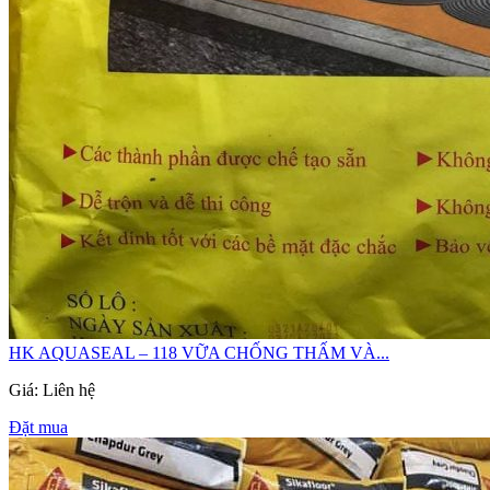
HK AQUASEAL – 118 VỮA CHỐNG THẤM VÀ...
Giá: Liên hệ
Đặt mua