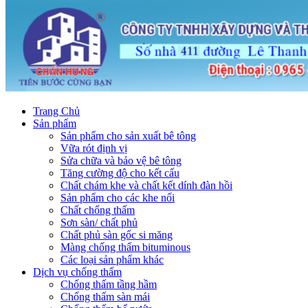
Trang Chủ
Sản phẩm
Sản phẩm cho sản xuất bê tông
Vữa rót định vị
Sửa chữa và bảo vệ bê tông
Tăng cường độ cho kết cấu
Chất chám khe và chất kết dính đàn hồi
Sản phẩm cho các khe nối
Chất chống thấm
Sơn sàn/ chất phủ
Chất phủ sàn gốc si măng
Màng chống thấm bituminous
Các loại sản phẩm khác
Dịch vụ chống thấm
Chống thấm tầng hầm
Chống thấm sàn mái