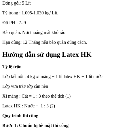
Đóng gói: 5 Lít
Tỷ trọng : 1.005-1.030 kg/ Lít.
Độ PH : 7- 9
Bảo quản: Nơi thoáng mát khô ráo.
Hạn dùng: 12 Tháng nếu bảo quản đúng cách.
Hướng dẫn sử dụng Latex HK
Tỷ lệ trộn
Lớp kết nối : 4 kg xi măng + 1 lít latex HK + 1 lít nước
Lớp vữa trát/ lớp càn nền
Xi măng : Cát = 1 : 3 theo thể tích (1)
Latex HK : Nước = 1 : 3 (2
)
Quy trình thi công
Bước 1: Chuẩn bị bề mặt thi công