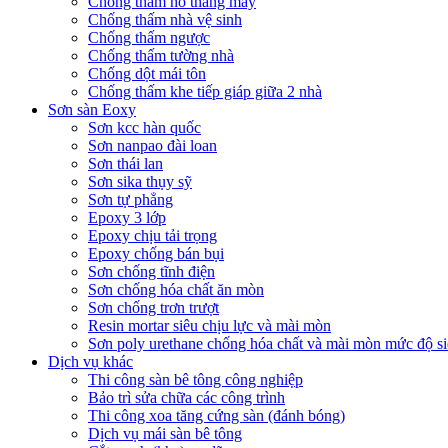
Chống thấm hố thang máy
Chống thấm nhà vệ sinh
Chống thấm ngược
Chống thấm tường nhà
Chống dột mái tôn
Chống thấm khe tiếp giáp giữa 2 nhà
Sơn sàn Eoxy
Sơn kcc hàn quốc
Sơn nanpao đài loan
Sơn thái lan
Sơn sika thụy sỹ
Sơn tự phẳng
Epoxy 3 lớp
Epoxy chịu tải trọng
Epoxy chống bán bụi
Sơn chống tĩnh điện
Sơn chống hóa chất ăn mòn
Sơn chống trơn trượt
Resin mortar siêu chịu lực và mài mòn
Sơn poly urethane chống hóa chất và mài mòn mức độ si
Dịch vụ khác
Thi công sàn bê tông công nghiệp
Bảo trì sửa chữa các công trình
Thi công xoa tăng cứng sàn (đánh bóng)
Dịch vụ mái sàn bê tông