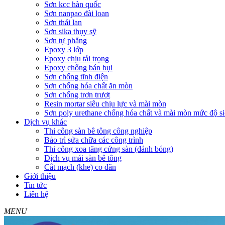
Sơn kcc hàn quốc
Sơn nanpao đài loan
Sơn thái lan
Sơn sika thụy sỹ
Sơn tự phẳng
Epoxy 3 lớp
Epoxy chịu tải trọng
Epoxy chống bán bụi
Sơn chống tĩnh điện
Sơn chống hóa chất ăn mòn
Sơn chống trơn trượt
Resin mortar siêu chịu lực và mài mòn
Sơn poly urethane chống hóa chất và mài mòn mức độ si
Dịch vụ khác
Thi công sàn bê tông công nghiệp
Bảo trì sửa chữa các công trình
Thi công xoa tăng cứng sàn (đánh bóng)
Dịch vụ mái sàn bê tông
Cắt mạch (khe) co dãn
Giới thiệu
Tin tức
Liên hệ
MENU