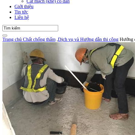
Cắt mạch (khe) co dãn
Giới thiệu
Tin tức
Liên hệ
Trang chủ
Chất chống thấm
,
Dịch vụ và Hướng dẫn thi công
Hướng d