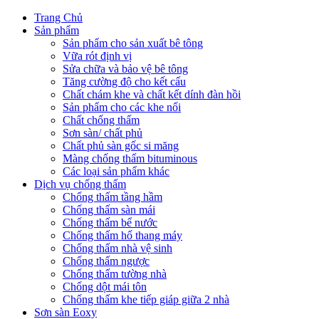
Trang Chủ
Sản phẩm
Sản phẩm cho sản xuất bê tông
Vữa rót định vị
Sửa chữa và bảo vệ bê tông
Tăng cường độ cho kết cấu
Chất chám khe và chất kết dính đàn hồi
Sản phẩm cho các khe nối
Chất chống thấm
Sơn sàn/ chất phủ
Chất phủ sàn gốc si măng
Màng chống thấm bituminous
Các loại sản phẩm khác
Dịch vụ chống thấm
Chống thấm tầng hầm
Chống thấm sàn mái
Chống thấm bể nước
Chống thấm hố thang máy
Chống thấm nhà vệ sinh
Chống thấm ngược
Chống thấm tường nhà
Chống dột mái tôn
Chống thấm khe tiếp giáp giữa 2 nhà
Sơn sàn Eoxy