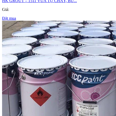
HK GROUT – 1511 VỮA TỰ CHẢY, BÙ...
Giá:
Đặt mua