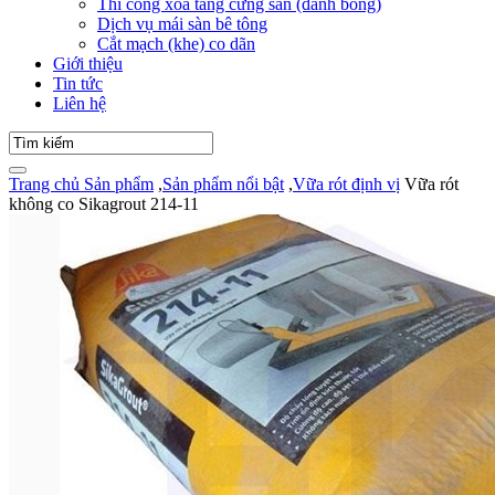
Thi công xoa tăng cứng sàn (đánh bóng)
Dịch vụ mái sàn bê tông
Cắt mạch (khe) co dãn
Giới thiệu
Tin tức
Liên hệ
Trang chủ
Sản phẩm
,
Sản phẩm nổi bật
,
Vữa rót định vị
Vữa rót
không co Sikagrout 214-11