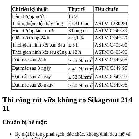
Chỉ tiêu kỹ thuật
Thực tế
Tiêu chuẩn
Hàm lượng nước
15 %
Thử nghiệm độ chảy lỏng
27-31 Cm
ASTM T230-90
Hiện tượng tách nước
Không có
ASTM C940-89
Giãn nở trong 24 h
≥ 0,1 %
ASTM C940-89
Thời gian ninh kết ban đầu
≥ 5 h
ASTM C403-90
Thời gian ninh kết sau cùng
≤
12 h
ASTM C403-90
2
Đạt mác sau 24 h
ASTM C349-95
≥ 25 N/mm
2
Đạt mác sau 3 ngày
ASTM C349-95
≥ 41 N/mm
2
Đạt mác sau 7 ngày
ASTM C349-95
≥ 52 N/mm
2
Đạt mác sau 28 ngày
ASTM C349-95
≥ 60 N/mm
Thi công rót vữa không co Sikagrout 214
11
Chuẩn bị bề mặt
:
Bề mặt bê tông phải sạch, đặc chắc, không dính dầu mỡ và