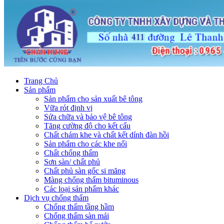
Trang Chủ
Sản phẩm
Sản phẩm cho sản xuất bê tông
Vữa rót định vị
Sửa chữa và bảo vệ bê tông
Tăng cường độ cho kết cấu
Chất chám khe và chất kết dính đàn hồi
Sản phẩm cho các khe nối
Chất chống thấm
Sơn sàn/ chất phủ
Chất phủ sàn gốc si măng
Màng chống thấm bituminous
Các loại sản phẩm khác
Dịch vụ chống thấm
Chống thấm tầng hầm
Chống thấm sàn mái