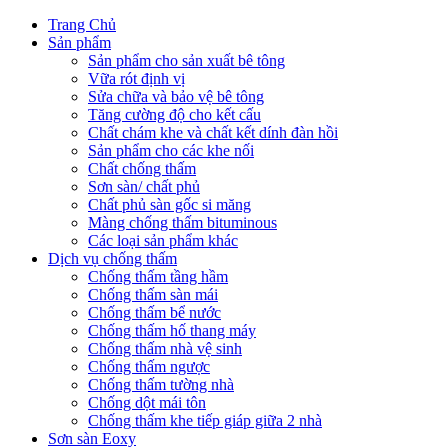
Trang Chủ
Sản phẩm
Sản phẩm cho sản xuất bê tông
Vữa rót định vị
Sửa chữa và bảo vệ bê tông
Tăng cường độ cho kết cấu
Chất chám khe và chất kết dính đàn hồi
Sản phẩm cho các khe nối
Chất chống thấm
Sơn sàn/ chất phủ
Chất phủ sàn gốc si măng
Màng chống thấm bituminous
Các loại sản phẩm khác
Dịch vụ chống thấm
Chống thấm tầng hầm
Chống thấm sàn mái
Chống thấm bể nước
Chống thấm hố thang máy
Chống thấm nhà vệ sinh
Chống thấm ngược
Chống thấm tường nhà
Chống dột mái tôn
Chống thấm khe tiếp giáp giữa 2 nhà
Sơn sàn Eoxy