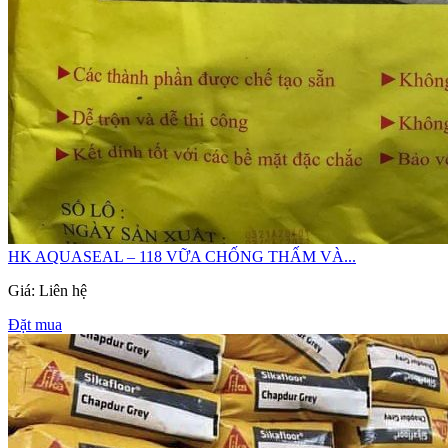
HK AQUASEAL – 118 VỮA CHỐNG THẤM VÀ...
Giá: Liên hệ
Đặt mua