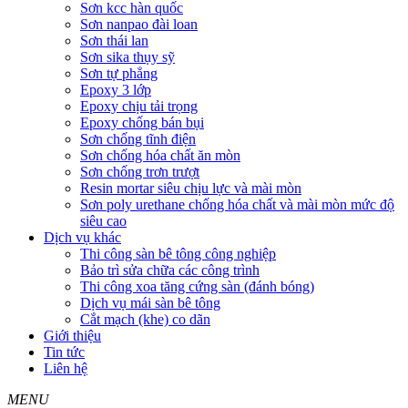
Sơn kcc hàn quốc
Sơn nanpao đài loan
Sơn thái lan
Sơn sika thụy sỹ
Sơn tự phẳng
Epoxy 3 lớp
Epoxy chịu tải trọng
Epoxy chống bán bụi
Sơn chống tĩnh điện
Sơn chống hóa chất ăn mòn
Sơn chống trơn trượt
Resin mortar siêu chịu lực và mài mòn
Sơn poly urethane chống hóa chất và mài mòn mức độ
siêu cao
Dịch vụ khác
Thi công sàn bê tông công nghiệp
Bảo trì sửa chữa các công trình
Thi công xoa tăng cứng sàn (đánh bóng)
Dịch vụ mái sàn bê tông
Cắt mạch (khe) co dãn
Giới thiệu
Tin tức
Liên hệ
MENU