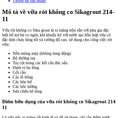
Thông tin sản phẩm
Mô tả về vữa rót không co Sikagrout 214-
11
Vữa rót không co Sika grout là xi măng trộn sẵn với phụ gia đặc
biệt hỗ trợ bù co ngót, khi khuấy kỹ với nước tạo hỗn hợp vữa có
đặc tính chảy lỏng tốt và cường độ cao, sử dụng cho công việc rót
vữa:
Nền móng máy (không rung động)
Bệ đường ray
Trụ cột trong các kết cấu đúc sẵn
Định vị bu lông
Gối cầu
Các lỗ hổng
Các khe hở
Các hốc tường
Sửa chữa bê tông
Điểm hữu dụng của vữa rót không co Sikagrout 214
11
Là vữa gốc xi măng rất kinh tế và dễ sử dụng, chỉ cần thêm nước