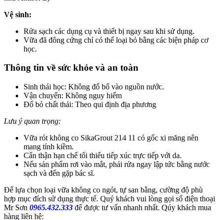
Vệ sinh:
Rửa sạch các dụng cụ và thiết bị ngay sau khi sử dụng.
Vữa đã đông cứng chỉ có thể loại bỏ bằng các biện pháp cơ
học.
Thông tin về sức khỏe và an toàn
Sinh thái học: Không đổ bổ vào nguồn nước.
Vận chuyển: Không nguy hiểm
Đổ bỏ chất thải: Theo qui định địa phương
Lưu ý quan trọng:
Vữa rót không co SikaGrout 214 11 có gốc xi măng nên
mang tính kiềm.
Cẩn thận hạn chế tối thiểu tiếp xúc trực tiếp với da.
Nếu sản phẩm rơi vào mắt, phải rửa ngay lập tức bằng nước
sạch và đến gặp bác sĩ.
Để lựa chọn loại vữa không co ngót, tự san bằng, cường độ phù
hợp mục đích sử dụng thực tế. Quý khách vui lòng gọi số điện thoại
Mr Sơn
0965.432.333
để được tư vấn nhanh nhất. Qúy khách mua
hàng liên hệ: