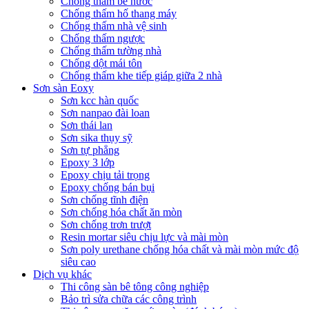
Chống thấm bể nước
Chống thấm hố thang máy
Chống thấm nhà vệ sinh
Chống thấm ngược
Chống thấm tường nhà
Chống dột mái tôn
Chống thấm khe tiếp giáp giữa 2 nhà
Sơn sàn Eoxy
Sơn kcc hàn quốc
Sơn nanpao đài loan
Sơn thái lan
Sơn sika thụy sỹ
Sơn tự phẳng
Epoxy 3 lớp
Epoxy chịu tải trọng
Epoxy chống bán bụi
Sơn chống tĩnh điện
Sơn chống hóa chất ăn mòn
Sơn chống trơn trượt
Resin mortar siêu chịu lực và mài mòn
Sơn poly urethane chống hóa chất và mài mòn mức độ
siêu cao
Dịch vụ khác
Thi công sàn bê tông công nghiệp
Bảo trì sửa chữa các công trình