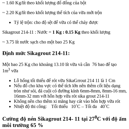
~ 1.60 Kg/lít theo khối lượng đổ đống của bột
~ 2.20 Kg/lít theo khối lượng thể tích của vữa mới trộn
Tỷ lệ trộn: cho độ sệt để vữa có thể chảy được
Sikagrout 214-11 : Nước =
1 Kg : 0.15 Kg
theo khối lượng
~ 3.75 lít nước sạch cho một bao 25 Kg
Định mức Sikagrout 214-11:
Một bao 25 Kg cho khoảng 13.10 lít vữa và cần 76 bao để tạo
3
1m
vữa
Lỗ hổng tối thiểu để rót vữa SikaGrrout 214 11 là 1 Cm
Nếu đổ cho khu vực có thể tích lớn nên thêm cốt liệu dạng
tròn như sỏi, đá cuội có đường kính 6mm-8mm, 8mm-16 mm,
16mm-32 mm với hỗn hợp vữa rót sika grout 214-11
Không nên cho thêm xi măng hay cát vào hỗn hợp vữa rót
Nhiệt độ thi công: Tối thiểu 10˚C – Tối đa 40˚C
0
Cường độ nén Sikagrout 214- 11 tại 27
C với độ ẩm
môi trường 65 %