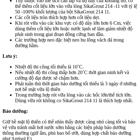
Tùy thuộc vào thể tích cần lấp và độ dày của khoảng hở, có
thể thêm cốt liệu lớn vào vữa lỏng SikaGrout 214 -11 với tỷ lệ
50 -100% khối lượng của bột SikaGrout 214 11.
Các cốt liệu tròn thích hợp hơn cốt liệu dẹt.
Khi rót vữa vào các khu vực có độ dày lớn hơn 6 Cm, việc
dùng thêm cốt liệu lớn hoặc nước lạnh sẽ làm giảm nhiệt độ
phát sinh trong giai đoạn đông cứng ban đầu.
Các trường hợp neo đặc biệt neo bu lông vách đá trong
đường hầm.
Lưu ý:
Nhiệt độ thi công tối thiểu là 10˚C.
Nếu nhiệt độ thi công thấp hơn 20˚C thời gian ninh kết và
cường độ đạt được sẽ chậm hơn.
Phải tuân thủ thời gian bảo dưỡng tối thiểu là 3 ngày ở những
nơi bề mặt vữa lộ thiên
Trong trường hợp rót vữa lỏng vào các hốc lớn/thể tích lớn.
Dùng vữa rót không co SikaGrout 214 11 là thích hợp nhất.
Bảo dưỡng:
Giữ bề mặt lộ thiên có thể nhìn thấy được càng nhỏ càng tốt và bảo
vệ vữa tránh mất hơi nước sớm bằng các biện pháp bảo dưỡng
thông thường (giữ ẩm, phủ bao bố ướt, dùng hợp chất bảo dưỡng
như Antisol E)