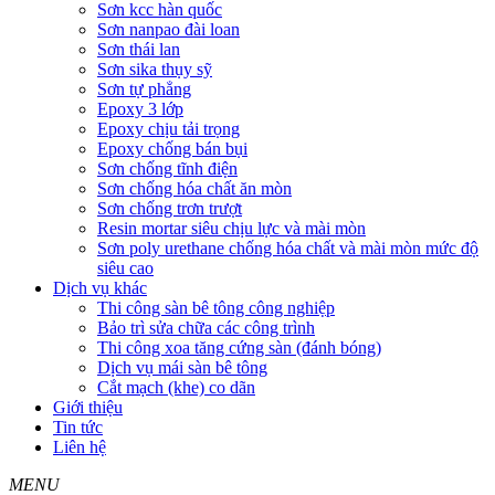
Sơn kcc hàn quốc
Sơn nanpao đài loan
Sơn thái lan
Sơn sika thụy sỹ
Sơn tự phẳng
Epoxy 3 lớp
Epoxy chịu tải trọng
Epoxy chống bán bụi
Sơn chống tĩnh điện
Sơn chống hóa chất ăn mòn
Sơn chống trơn trượt
Resin mortar siêu chịu lực và mài mòn
Sơn poly urethane chống hóa chất và mài mòn mức độ
siêu cao
Dịch vụ khác
Thi công sàn bê tông công nghiệp
Bảo trì sửa chữa các công trình
Thi công xoa tăng cứng sàn (đánh bóng)
Dịch vụ mái sàn bê tông
Cắt mạch (khe) co dãn
Giới thiệu
Tin tức
Liên hệ
MENU