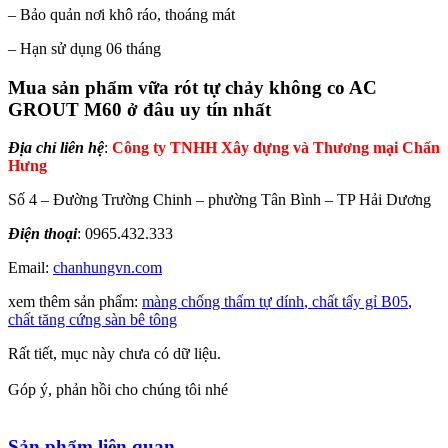
– Bảo quản nơi khô ráo, thoáng mát
– Hạn sử dụng 06 tháng
Mua sản phẩm vữa rót tự chảy không co AC
GROUT M60 ở đâu uy tín nhất
Địa chỉ liên hệ
:
Công ty TNHH Xây dựng và Thương mại Chấn
Hưng
Số 4 – Đường Trường Chinh – phường Tân Bình – TP Hải Dương
Điện thoại
: 0965.432.333
Email:
chanhungvn.com
xem thêm sản phẩm:
màng chống thấm tự dính
,
chất tẩy gỉ B05
,
chất tăng cứng sàn bê tông
Rất tiết, mục này chưa có dữ liệu.
Góp ý, phản hồi cho chúng tôi nhé
Sản phẩm liên quan