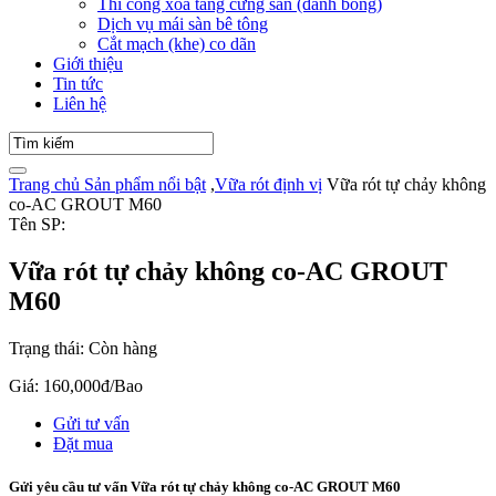
Thi công xoa tăng cứng sàn (đánh bóng)
Dịch vụ mái sàn bê tông
Cắt mạch (khe) co dãn
Giới thiệu
Tin tức
Liên hệ
Trang chủ
Sản phẩm nổi bật
,
Vữa rót định vị
Vữa rót tự chảy không
co-AC GROUT M60
Tên SP:
Vữa rót tự chảy không co-AC GROUT
M60
Trạng thái:
Còn hàng
Giá:
160,000đ/Bao
Gửi tư vấn
Đặt mua
Gửi yêu cầu tư vấn Vữa rót tự chảy không co-AC GROUT M60