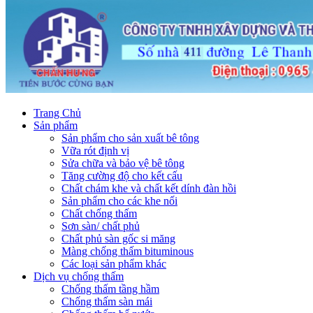
Trang Chủ
Sản phẩm
Sản phẩm cho sản xuất bê tông
Vữa rót định vị
Sửa chữa và bảo vệ bê tông
Tăng cường độ cho kết cấu
Chất chám khe và chất kết dính đàn hồi
Sản phẩm cho các khe nối
Chất chống thấm
Sơn sàn/ chất phủ
Chất phủ sàn gốc si măng
Màng chống thấm bituminous
Các loại sản phẩm khác
Dịch vụ chống thấm
Chống thấm tầng hầm
Chống thấm sàn mái