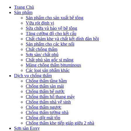
Trang Chủ
Sản phẩm
Sản phẩm cho sản xuất bê tông
Vữa rót định vị
Sửa chữa và bảo vệ bê tông
Tăng cường độ cho kết cấu
Chất chám khe và chất kết dính đàn hồi
Sản phẩm cho các khe nối
Chất chống thấm
Sơn sàn/ chất phủ
Chất phủ sàn gốc si măng
Màng chống thấm bituminous
Các loại sản phẩm khác
Dịch vụ chống thấm
Chống thấm tầng hầm
Chống thấm sàn mái
Chống thấm bể nước
Chống thấm hố thang máy
Chống thấm nhà vệ sinh
Chống thấm ngược
Chống thấm tường nhà
Chống dột mái tôn
Chống thấm khe tiếp giáp giữa 2 nhà
Sơn sàn Eoxy