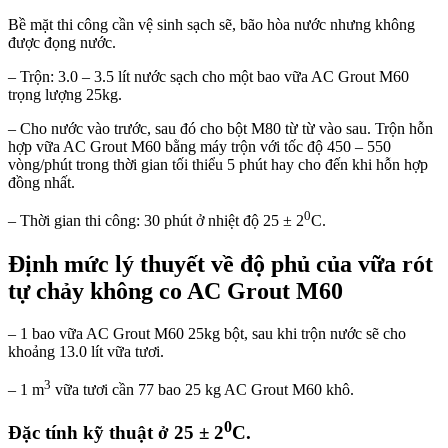
Bề mặt thi công cần vệ sinh sạch sẽ, bão hòa nước nhưng không
được đọng nước.
– Trộn: 3.0 – 3.5 lít nước sạch cho một bao vữa AC Grout M60
trọng lượng 25kg.
– Cho nước vào trước, sau đó cho bột M80 từ từ vào sau. Trộn hỗn
hợp vữa AC Grout M60 bằng máy trộn với tốc độ 450 – 550
vòng/phút trong thời gian tối thiểu 5 phút hay cho đến khi hỗn hợp
đồng nhất.
0
– Thời gian thi công: 30 phút ở nhiệt độ 25 ± 2
C.
Định mức lý thuyết về độ phủ của vữa rót
tự chảy không co AC Grout M60
– 1 bao vữa AC Grout M60 25kg bột, sau khi trộn nước sẽ cho
khoảng 13.0 lít vữa tươi.
3
– 1 m
vữa tươi cần 77 bao 25 kg AC Grout M60 khô.
0
Đặc tính kỹ thuật ở 25 ± 2
C.