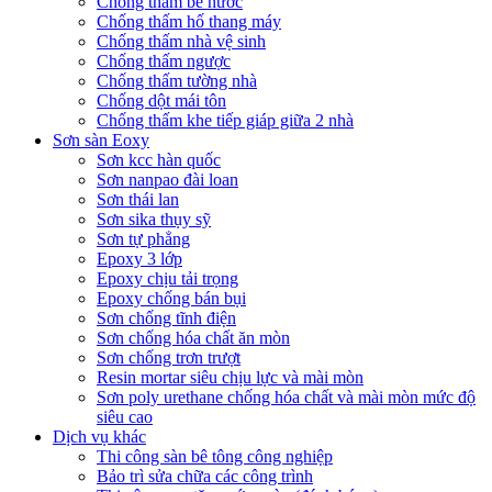
Chống thấm bể nước
Chống thấm hố thang máy
Chống thấm nhà vệ sinh
Chống thấm ngược
Chống thấm tường nhà
Chống dột mái tôn
Chống thấm khe tiếp giáp giữa 2 nhà
Sơn sàn Eoxy
Sơn kcc hàn quốc
Sơn nanpao đài loan
Sơn thái lan
Sơn sika thụy sỹ
Sơn tự phẳng
Epoxy 3 lớp
Epoxy chịu tải trọng
Epoxy chống bán bụi
Sơn chống tĩnh điện
Sơn chống hóa chất ăn mòn
Sơn chống trơn trượt
Resin mortar siêu chịu lực và mài mòn
Sơn poly urethane chống hóa chất và mài mòn mức độ
siêu cao
Dịch vụ khác
Thi công sàn bê tông công nghiệp
Bảo trì sửa chữa các công trình