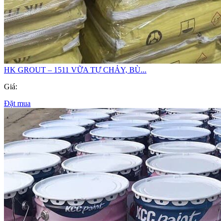
HK GROUT – 1511 VỮA TỰ CHẢY, BÙ...
Giá:
Đặt mua