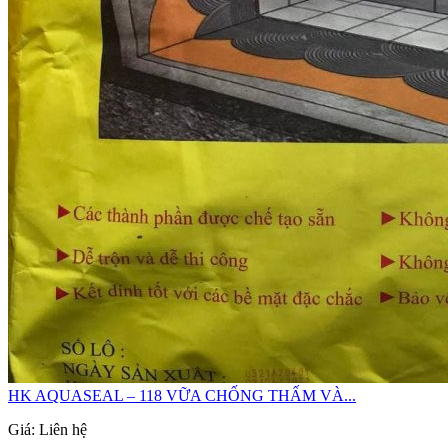
HK AQUASEAL – 118 VỮA CHỐNG THẤM VÀ...
Giá: Liên hệ