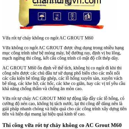
Vữa rót tự chảy không co ngót AC GROUT M60
Vữa không co ngót AC GROUT được ứng dụng trong nhiều hạng
mục công trình như bệ móng máy, bệ đường ray, định vị bu lông,
mạch ngừng thi công, kết cấu công trình có mật độ cốt thép dày.
AC GROUT M60 ổn định về thể tích, không bị co ngót đi khi thi
công nên được các chủ đầu tư sử dụng phổ biến cho các mỗi nối
các cấu kiện bê tông lắp ghép, các lỗ hổng xuyên sàn, xuyên vách
bê tông, các khe hở, các hốc, các khe co giãn, hay các vị trí yêu cầu
khả năng chống thấm và chống ăn mòn cao.
Vữa rót tự chảy AC GROUT M60 tự động lấp đầy các lỗ hổng, có
cường độ nén cao, không bị tách nước, lại thi công dễ dàng nên là
giải pháp nhanh chóng và hiệu quả cho các công trình xây dựng tiên
tiến và hiện đại mang lại hiệu quả kinh tế cao.
Thi công vữa rót tự chảy không co AC Grout M60