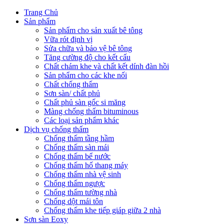
Trang Chủ
Sản phẩm
Sản phẩm cho sản xuất bê tông
Vữa rót định vị
Sửa chữa và bảo vệ bê tông
Tăng cường độ cho kết cấu
Chất chám khe và chất kết dính đàn hồi
Sản phẩm cho các khe nối
Chất chống thấm
Sơn sàn/ chất phủ
Chất phủ sàn gốc si măng
Màng chống thấm bituminous
Các loại sản phẩm khác
Dịch vụ chống thấm
Chống thấm tầng hầm
Chống thấm sàn mái
Chống thấm bể nước
Chống thấm hố thang máy
Chống thấm nhà vệ sinh
Chống thấm ngược
Chống thấm tường nhà
Chống dột mái tôn
Chống thấm khe tiếp giáp giữa 2 nhà
Sơn sàn Eoxy