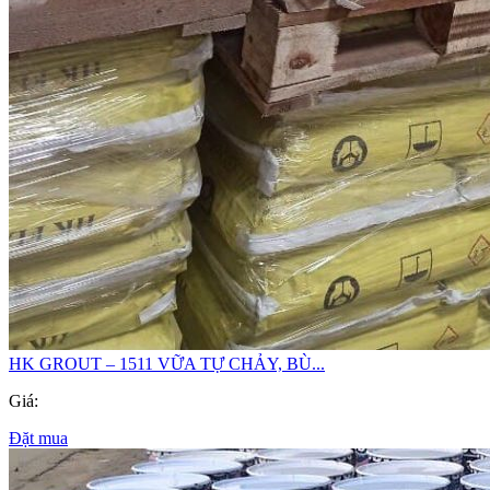
HK GROUT – 1511 VỮA TỰ CHẢY, BÙ...
Giá:
Đặt mua