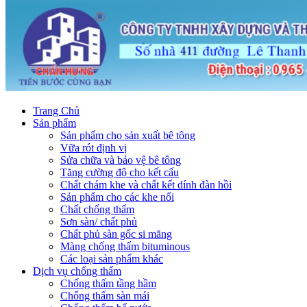
Trang Chủ
Sản phẩm
Sản phẩm cho sản xuất bê tông
Vữa rót định vị
Sửa chữa và bảo vệ bê tông
Tăng cường độ cho kết cấu
Chất chám khe và chất kết dính đàn hồi
Sản phẩm cho các khe nối
Chất chống thấm
Sơn sàn/ chất phủ
Chất phủ sàn gốc si măng
Màng chống thấm bituminous
Các loại sản phẩm khác
Dịch vụ chống thấm
Chống thấm tầng hầm
Chống thấm sàn mái