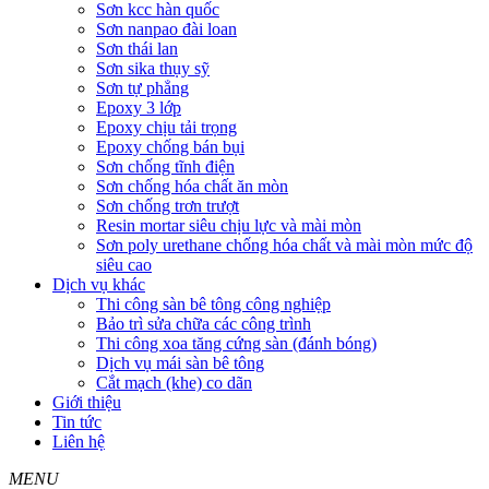
Sơn kcc hàn quốc
Sơn nanpao đài loan
Sơn thái lan
Sơn sika thụy sỹ
Sơn tự phẳng
Epoxy 3 lớp
Epoxy chịu tải trọng
Epoxy chống bán bụi
Sơn chống tĩnh điện
Sơn chống hóa chất ăn mòn
Sơn chống trơn trượt
Resin mortar siêu chịu lực và mài mòn
Sơn poly urethane chống hóa chất và mài mòn mức độ
siêu cao
Dịch vụ khác
Thi công sàn bê tông công nghiệp
Bảo trì sửa chữa các công trình
Thi công xoa tăng cứng sàn (đánh bóng)
Dịch vụ mái sàn bê tông
Cắt mạch (khe) co dãn
Giới thiệu
Tin tức
Liên hệ
MENU