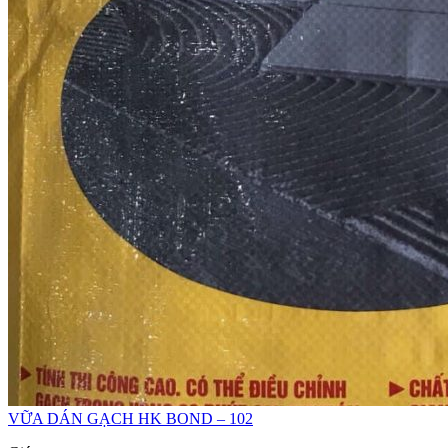
VỮA DÁN GẠCH HK BOND – 102