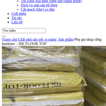
Thi công xoa tăng cứng sàn (đánh bóng)
Dịch vụ mái sàn bê tông
Cắt mạch (khe) co dãn
Giới thiệu
Tin tức
Liên hệ
Trang chủ
Chất phủ sàn gốc si măng
,
Sản phẩm
Phụ gia tăng cứng
hardener – HK FLOOR TOP