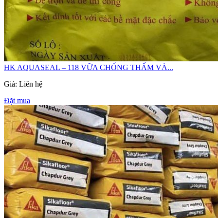
HK AQUASEAL – 118 VỮA CHỐNG THẤM VÀ...
Giá: Liên hệ
Đặt mua