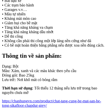
• Bãi đậu xe
• Các trạm bảo hành
• Garages v.v…
• Màu tự nhiên
• Kháng mài mòn cao
• Giảm bụi cho bề mặt
• Tăng khả năng kháng va chạm
• Tăng khả năng kháng dầu nhớt
• Dễ thi công
• Không cần phải thi công một lớp láng nền cứng như đá
• Có bề mặt hoàn thiện bằng phẳng nếu được xoa nền đúng cách.
Thông tin về sản phẩm
:
Dạng: Bột
Màu: Xám, xanh và các màu khác theo yêu cầu
Đóng gói: Bao 25kg
Lưu trữ:: Nơi khô mát có bóng râm
Thời hạn sử dụng
: Tối thiểu 12 tháng nếu lưu trữ trong bao
nguyên chưa mở
https://chanhungvn.com/product/chat-tang-cung-be-mat-san-be-
tong-sikafloor-chapdur-grey/