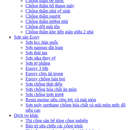
Chống thấm bể nước
Chống thấm hố thang máy
Chống thấm nhà vệ sinh
Chống thấm ngược
Chống thấm tường nhà
Chống dột mái tôn
Chống thấm khe tiếp giáp giữa 2 nhà
Sơn sàn Eoxy
Sơn kcc hàn quốc
Sơn nanpao đài loan
Sơn thái lan
Sơn sika thụy sỹ
Sơn tự phẳng
Epoxy 3 lớp
Epoxy chịu tải trọng
Epoxy chống bán bụi
Sơn chống tĩnh điện
Sơn chống hóa chất ăn mòn
Sơn chống trơn trượt
Resin mortar siêu chịu lực và mài mòn
Sơn poly urethane chống hóa chất và mài mòn mức độ
siêu cao
Dịch vụ khác
Thi công sàn bê tông công nghiệp
Bảo trì sửa chữa các công trình