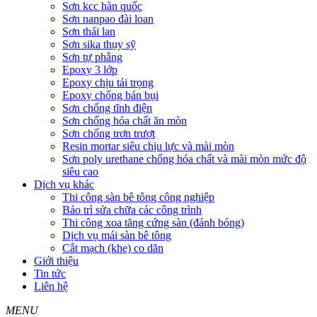
Sơn kcc hàn quốc
Sơn nanpao đài loan
Sơn thái lan
Sơn sika thụy sỹ
Sơn tự phẳng
Epoxy 3 lớp
Epoxy chịu tải trọng
Epoxy chống bán bụi
Sơn chống tĩnh điện
Sơn chống hóa chất ăn mòn
Sơn chống trơn trượt
Resin mortar siêu chịu lực và mài mòn
Sơn poly urethane chống hóa chất và mài mòn mức độ
siêu cao
Dịch vụ khác
Thi công sàn bê tông công nghiệp
Bảo trì sửa chữa các công trình
Thi công xoa tăng cứng sàn (đánh bóng)
Dịch vụ mái sàn bê tông
Cắt mạch (khe) co dãn
Giới thiệu
Tin tức
Liên hệ
MENU