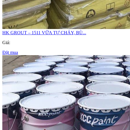
HK GROUT – 1511 VỮA TỰ CHẢY, BÙ...
Giá:
Đặt mua