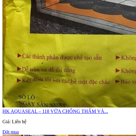
HK AQUASEAL – 118 VỮA CHỐNG THẤM VÀ...
Giá: Liên hệ
Đặt mua