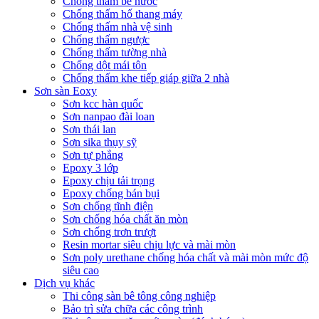
Chống thấm bể nước
Chống thấm hố thang máy
Chống thấm nhà vệ sinh
Chống thấm ngược
Chống thấm tường nhà
Chống dột mái tôn
Chống thấm khe tiếp giáp giữa 2 nhà
Sơn sàn Eoxy
Sơn kcc hàn quốc
Sơn nanpao đài loan
Sơn thái lan
Sơn sika thụy sỹ
Sơn tự phẳng
Epoxy 3 lớp
Epoxy chịu tải trọng
Epoxy chống bán bụi
Sơn chống tĩnh điện
Sơn chống hóa chất ăn mòn
Sơn chống trơn trượt
Resin mortar siêu chịu lực và mài mòn
Sơn poly urethane chống hóa chất và mài mòn mức độ
siêu cao
Dịch vụ khác
Thi công sàn bê tông công nghiệp
Bảo trì sửa chữa các công trình