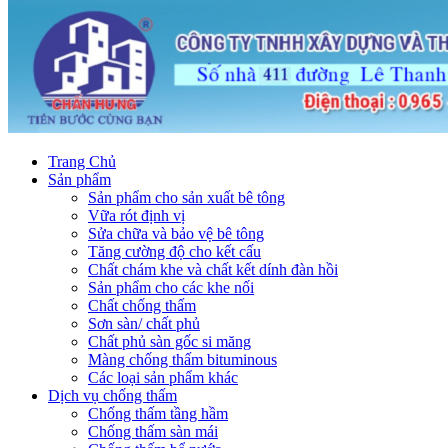
Trang Chủ
Sản phẩm
Sản phẩm cho sản xuất bê tông
Vữa rót định vị
Sửa chữa và bảo vệ bê tông
Tăng cường độ cho kết cấu
Chất chám khe và chất kết dính đàn hồi
Sản phẩm cho các khe nối
Chất chống thấm
Sơn sàn/ chất phủ
Chất phủ sàn gốc si măng
Màng chống thấm bituminous
Các loại sản phẩm khác
Dịch vụ chống thấm
Chống thấm tầng hầm
Chống thấm sàn mái