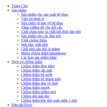
Trang Chủ
Sản phẩm
Sản phẩm cho sản xuất bê tông
Vữa rót định vị
Sửa chữa và bảo vệ bê tông
Tăng cường độ cho kết cấu
Chất chám khe và chất kết dính đàn hồi
Sản phẩm cho các khe nối
Chất chống thấm
Sơn sàn/ chất phủ
Chất phủ sàn gốc si măng
Màng chống thấm bituminous
Các loại sản phẩm khác
Dịch vụ chống thấm
Chống thấm tầng hầm
Chống thấm sàn mái
Chống thấm bể nước
Chống thấm hố thang máy
Chống thấm nhà vệ sinh
Chống thấm ngược
Chống thấm tường nhà
Chống dột mái tôn
Chống thấm khe tiếp giáp giữa 2 nhà
Sơn sàn Eoxy