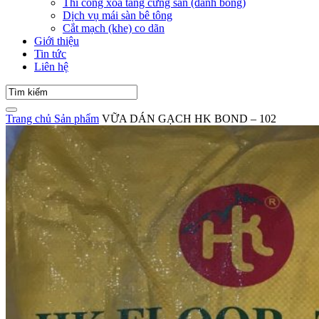
Thi công xoa tăng cứng sàn (đánh bóng)
Dịch vụ mái sàn bê tông
Cắt mạch (khe) co dãn
Giới thiệu
Tin tức
Liên hệ
Trang chủ
Sản phẩm
VỮA DÁN GẠCH HK BOND – 102