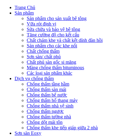
Trang Chủ
Sản phẩm
Sản phẩm cho sản xuất bê tông
Vữa rót định vị
Sửa chữa và bảo vệ bê tông
Tăng cường độ cho kết cấu
Chất chám khe và chất kết dính đàn hồi
Sản phẩm cho các khe nối
Chất chống thấm
Sơn sàn/ chất phủ
Chất phủ sàn gốc si măng
Màng chống thấm bituminous
Các loại sản phẩm khác
Dịch vụ chống thấm
Chống thấm tầng hầm
Chống thấm sàn mái
Chống thấm bể nước
Chống thấm hố thang máy
Chống thấm nhà vệ sinh
Chống thấm ngược
Chống thấm tường nhà
Chống dột mái tôn
Chống thấm khe tiếp giáp giữa 2 nhà
Sơn sàn Eoxy