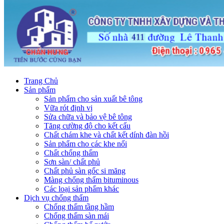
Trang Chủ
Sản phẩm
Sản phẩm cho sản xuất bê tông
Vữa rót định vị
Sửa chữa và bảo vệ bê tông
Tăng cường độ cho kết cấu
Chất chám khe và chất kết dính đàn hồi
Sản phẩm cho các khe nối
Chất chống thấm
Sơn sàn/ chất phủ
Chất phủ sàn gốc si măng
Màng chống thấm bituminous
Các loại sản phẩm khác
Dịch vụ chống thấm
Chống thấm tầng hầm
Chống thấm sàn mái