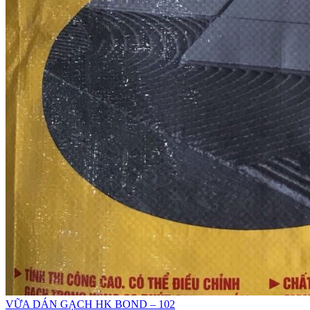
VỮA DÁN GẠCH HK BOND – 102