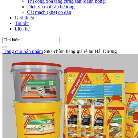
Thi công xoa tăng cứng sàn (đánh bóng)
Dịch vụ mái sàn bê tông
Cắt mạch (khe) co dãn
Giới thiệu
Tin tức
Liên hệ
Trang chủ
Sản phẩm
Sika chính hãng giá rẻ tại Hải Dương