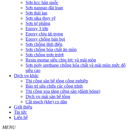
Sơn kcc hàn quốc
Sơn nanpao đài loan
Sơn thái lan
Sơn sika thụy sỹ
Sơn tự phẳng
Epoxy 3 lớp
Epoxy chịu tải trọng
Epoxy chống bán bụi
Sơn chống tĩnh điện
Sơn chống hóa chất ăn mòn
Sơn chống trơn trượt
Resin mortar siêu chịu lực và mài mòn
Sơn poly urethane chống hóa chất và mài mòn mức độ
siêu cao
Dịch vụ khác
Thi công sàn bê tông công nghiệp
Bảo trì sửa chữa các công trình
Thi công xoa tăng cứng sàn (đánh bóng)
Dịch vụ mái sàn bê tông
Cắt mạch (khe) co dãn
Giới thiệu
Tin tức
Liên hệ
MENU