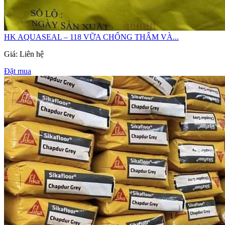
HK AQUASEAL – 118 VỮA CHỐNG THẤM VÀ...
Giá: Liên hệ
Đặt mua