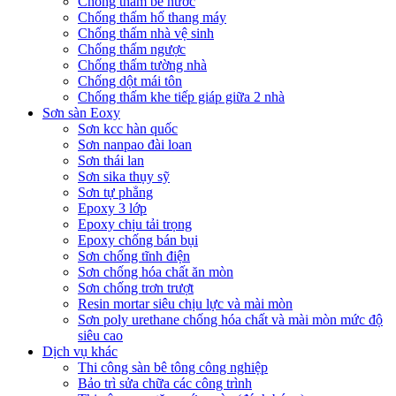
Chống thấm bể nước
Chống thấm hố thang máy
Chống thấm nhà vệ sinh
Chống thấm ngược
Chống thấm tường nhà
Chống dột mái tôn
Chống thấm khe tiếp giáp giữa 2 nhà
Sơn sàn Eoxy
Sơn kcc hàn quốc
Sơn nanpao đài loan
Sơn thái lan
Sơn sika thụy sỹ
Sơn tự phẳng
Epoxy 3 lớp
Epoxy chịu tải trọng
Epoxy chống bán bụi
Sơn chống tĩnh điện
Sơn chống hóa chất ăn mòn
Sơn chống trơn trượt
Resin mortar siêu chịu lực và mài mòn
Sơn poly urethane chống hóa chất và mài mòn mức độ
siêu cao
Dịch vụ khác
Thi công sàn bê tông công nghiệp
Bảo trì sửa chữa các công trình