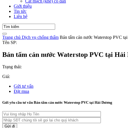
Cắt mạch (khe) co dãn
Giới thiệu
Tin tức
Liên hệ
Trang chủ
Dịch vụ chống thấm
Bán tấm cản nước Waterstop PVC tạ
Tên SP:
Bán tấm cản nước Waterstop PVC tại Hải
Trạng thái:
Giá:
Gửi tư vấn
Đặt mua
Gửi yêu cầu tư vấn Bán tấm cản nước Waterstop PVC tại Hải Dương