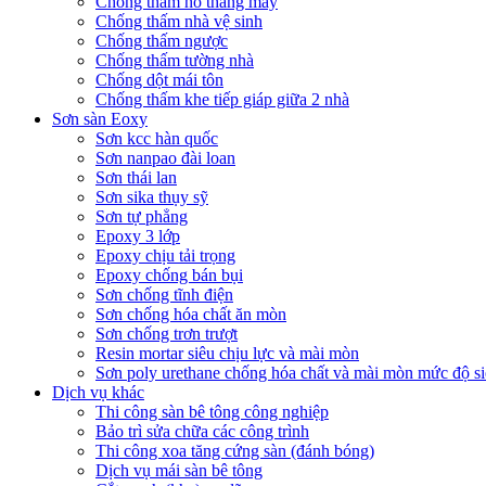
Chống thấm hố thang máy
Chống thấm nhà vệ sinh
Chống thấm ngược
Chống thấm tường nhà
Chống dột mái tôn
Chống thấm khe tiếp giáp giữa 2 nhà
Sơn sàn Eoxy
Sơn kcc hàn quốc
Sơn nanpao đài loan
Sơn thái lan
Sơn sika thụy sỹ
Sơn tự phẳng
Epoxy 3 lớp
Epoxy chịu tải trọng
Epoxy chống bán bụi
Sơn chống tĩnh điện
Sơn chống hóa chất ăn mòn
Sơn chống trơn trượt
Resin mortar siêu chịu lực và mài mòn
Sơn poly urethane chống hóa chất và mài mòn mức độ si
Dịch vụ khác
Thi công sàn bê tông công nghiệp
Bảo trì sửa chữa các công trình
Thi công xoa tăng cứng sàn (đánh bóng)
Dịch vụ mái sàn bê tông