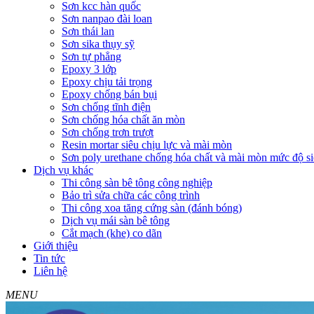
Sơn kcc hàn quốc
Sơn nanpao đài loan
Sơn thái lan
Sơn sika thụy sỹ
Sơn tự phẳng
Epoxy 3 lớp
Epoxy chịu tải trọng
Epoxy chống bán bụi
Sơn chống tĩnh điện
Sơn chống hóa chất ăn mòn
Sơn chống trơn trượt
Resin mortar siêu chịu lực và mài mòn
Sơn poly urethane chống hóa chất và mài mòn mức độ si
Dịch vụ khác
Thi công sàn bê tông công nghiệp
Bảo trì sửa chữa các công trình
Thi công xoa tăng cứng sàn (đánh bóng)
Dịch vụ mái sàn bê tông
Cắt mạch (khe) co dãn
Giới thiệu
Tin tức
Liên hệ
MENU