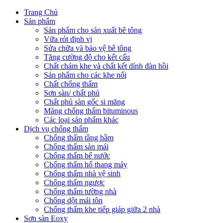
Trang Chủ
Sản phẩm
Sản phẩm cho sản xuất bê tông
Vữa rót định vị
Sửa chữa và bảo vệ bê tông
Tăng cường độ cho kết cấu
Chất chám khe và chất kết dính đàn hồi
Sản phẩm cho các khe nối
Chất chống thấm
Sơn sàn/ chất phủ
Chất phủ sàn gốc si măng
Màng chống thấm bituminous
Các loại sản phẩm khác
Dịch vụ chống thấm
Chống thấm tầng hầm
Chống thấm sàn mái
Chống thấm bể nước
Chống thấm hố thang máy
Chống thấm nhà vệ sinh
Chống thấm ngược
Chống thấm tường nhà
Chống dột mái tôn
Chống thấm khe tiếp giáp giữa 2 nhà
Sơn sàn Eoxy