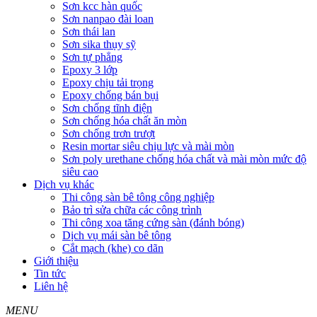
Sơn kcc hàn quốc
Sơn nanpao đài loan
Sơn thái lan
Sơn sika thụy sỹ
Sơn tự phẳng
Epoxy 3 lớp
Epoxy chịu tải trọng
Epoxy chống bán bụi
Sơn chống tĩnh điện
Sơn chống hóa chất ăn mòn
Sơn chống trơn trượt
Resin mortar siêu chịu lực và mài mòn
Sơn poly urethane chống hóa chất và mài mòn mức độ
siêu cao
Dịch vụ khác
Thi công sàn bê tông công nghiệp
Bảo trì sửa chữa các công trình
Thi công xoa tăng cứng sàn (đánh bóng)
Dịch vụ mái sàn bê tông
Cắt mạch (khe) co dãn
Giới thiệu
Tin tức
Liên hệ
MENU