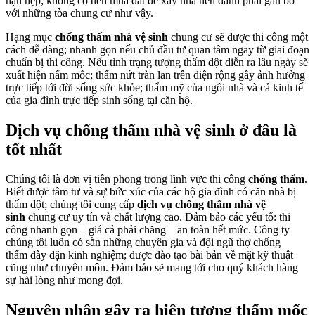
hạn hẹp; không có tiền mua đất để xây nhà nên đành phải gắn bó
với những tòa chung cư như vậy.
Hạng mục
chống thấm nhà vệ sinh
chung cư sẽ được thi công một
cách dễ dàng; nhanh gọn nếu chủ đầu tư quan tâm ngay từ giai đoạn
chuẩn bị thi công. Nếu tình trạng tượng thấm dột diễn ra lâu ngày sẽ
xuất hiện nấm mốc; thấm nứt tràn lan trên diện rộng gây ảnh hưởng
trực tiếp tới đời sống sức khỏe; thẩm mỹ của ngôi nhà và cả kinh tế
của gia đình trực tiếp sinh sống tại căn hộ.
Dịch vụ chống thấm nhà vệ sinh ở đâu là
tốt nhất
Chúng tôi là đơn vị tiên phong trong lĩnh vực thi công
chống thấm
.
Biết được tâm tư và sự bức xúc của các hộ gia đình có căn nhà bị
thấm dột; chúng tôi cung cấp
dịch vụ chống thấm nhà vệ
sinh
chung cư uy tín và chất lượng cao. Đảm bảo các yếu tố: thi
công nhanh gọn – giá cả phải chăng – an toàn hết mức. Công ty
chúng tôi luôn có sẵn những chuyên gia và đội ngũ thợ chống
thấm dày dặn kinh nghiệm; được đào tạo bài bản về mặt kỹ thuật
cũng như chuyên môn. Đảm bảo sẽ mang tới cho quý khách hàng
sự hài lòng như mong đợi.
Nguyên nhân gây ra hiện tượng thấm mốc