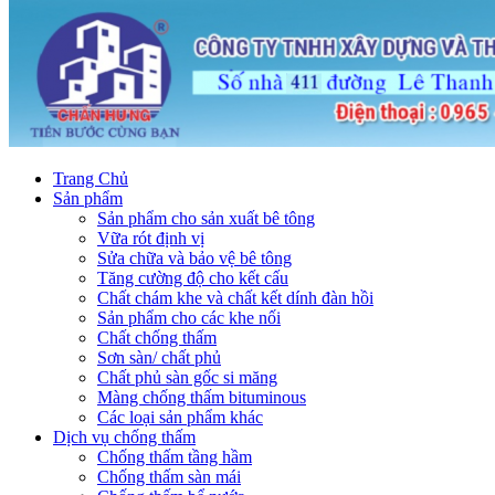
Trang Chủ
Sản phẩm
Sản phẩm cho sản xuất bê tông
Vữa rót định vị
Sửa chữa và bảo vệ bê tông
Tăng cường độ cho kết cấu
Chất chám khe và chất kết dính đàn hồi
Sản phẩm cho các khe nối
Chất chống thấm
Sơn sàn/ chất phủ
Chất phủ sàn gốc si măng
Màng chống thấm bituminous
Các loại sản phẩm khác
Dịch vụ chống thấm
Chống thấm tầng hầm
Chống thấm sàn mái