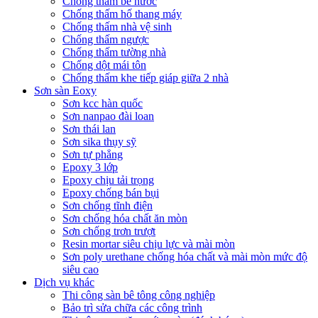
Chống thấm bể nước
Chống thấm hố thang máy
Chống thấm nhà vệ sinh
Chống thấm ngược
Chống thấm tường nhà
Chống dột mái tôn
Chống thấm khe tiếp giáp giữa 2 nhà
Sơn sàn Eoxy
Sơn kcc hàn quốc
Sơn nanpao đài loan
Sơn thái lan
Sơn sika thụy sỹ
Sơn tự phẳng
Epoxy 3 lớp
Epoxy chịu tải trọng
Epoxy chống bán bụi
Sơn chống tĩnh điện
Sơn chống hóa chất ăn mòn
Sơn chống trơn trượt
Resin mortar siêu chịu lực và mài mòn
Sơn poly urethane chống hóa chất và mài mòn mức độ
siêu cao
Dịch vụ khác
Thi công sàn bê tông công nghiệp
Bảo trì sửa chữa các công trình