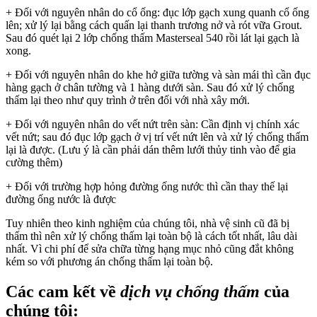
+ Đối với nguyên nhân do cổ ống: đục lớp gạch xung quanh cổ ống
lên; xử lý lại bằng cách quấn lại thanh trương nở và rót vữa Grout.
Sau đó quét lại 2 lớp chống thấm Masterseal 540 rồi lát lại gạch là
xong.
+ Đối với nguyên nhân do khe hở giữa tường và sàn mái thì cần đục
hàng gạch ở chân tường và 1 hàng dưới sàn. Sau đó xử lý chống
thấm lại theo như quy trình ở trên đối với nhà xây mới.
+ Đối với nguyên nhân do vết nứt trên sàn: Cần định vị chính xác
vết nứt; sau đó đục lớp gạch ở vị trí vết nứt lên và xử lý chống thấm
lại là được. (Lưu ý là cần phải dán thêm lưới thủy tinh vào để gia
cường thêm)
+ Đối với trường hợp hỏng đường ống nước thì cần thay thế lại
đường ống nước là được
Tuy nhiên theo kinh nghiệm của chúng tôi, nhà vệ sinh cũ đã bị
thấm thì nên xử lý chống thấm lại toàn bộ là cách tốt nhất, lâu dài
nhất. Vì chi phí để sửa chữa từng hạng mục nhỏ cũng đắt không
kém so với phương án chống thấm lại toàn bộ.
Các cam kết về
dịch vụ chống thấm
của
chúng tôi: