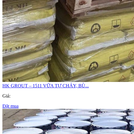
HK GROUT – 1511 VỮA TỰ CHẢY, BÙ...
Giá:
Đặt mua