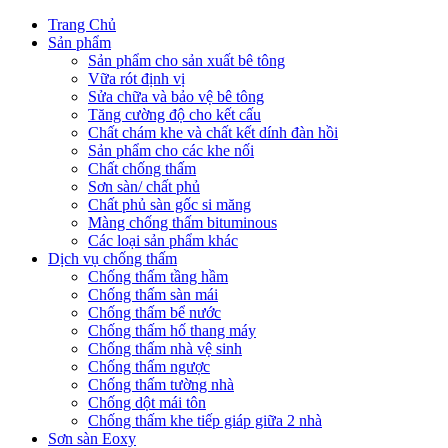
Trang Chủ
Sản phẩm
Sản phẩm cho sản xuất bê tông
Vữa rót định vị
Sửa chữa và bảo vệ bê tông
Tăng cường độ cho kết cấu
Chất chám khe và chất kết dính đàn hồi
Sản phẩm cho các khe nối
Chất chống thấm
Sơn sàn/ chất phủ
Chất phủ sàn gốc si măng
Màng chống thấm bituminous
Các loại sản phẩm khác
Dịch vụ chống thấm
Chống thấm tầng hầm
Chống thấm sàn mái
Chống thấm bể nước
Chống thấm hố thang máy
Chống thấm nhà vệ sinh
Chống thấm ngược
Chống thấm tường nhà
Chống dột mái tôn
Chống thấm khe tiếp giáp giữa 2 nhà
Sơn sàn Eoxy