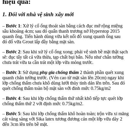
hiệu quả:
1. Đối với nhà vệ sinh xây mới
–
Bước 1
: Xử lý cổ ống thoát sàn bằng cách đục mở rộng miệng
sâu khoảng 4cm; sau đó quấn thanh trương nở Hyperstop 2015
quanh ống. Tiến hành dùng vữa kết nối đổ xung quanh ống sau
đó đổ vữa Grout lấp đầy bằng mặt sàn.
–
Bước 2
: Sau khi xử lý cổ ống xong; phải vệ sinh bề mặt thật sạch
sẽ: đục tẩy tất cả vữa thừa, tạp chất bụi bẩn. Nếu như chân tường
chưa trát vữa ta cần trát một lớp vữa mỏng trước.
–
Bước 3
: Sử dụng
phụ gia chống thấm
2 thành phần quét xung
quanh chân tường trước. (Vén cao từ mặt sàn lên 20cm) ngay khi
lớp chống thấm chưa khô dùng lưới thủy tinh dán lên trên. Sau đó
quét chống thấm toàn bộ mặt sàn với đinh mức 0.75kg/m2
–
Bước 4
: Sau khi lớp chống thấm thứ nhất khô tiếp tực quét lớp
chống thấm thứ 2 với định mức 0.75kg/m2.
–
Bước 5
: Sau khi lớp chống thấm khô hoàn toàn; trộn vữa xi măng
cát vàng sàng với Sika latex tương đương cán một lớp vữa dày 2
đến 3cm lên trên bề mặt.