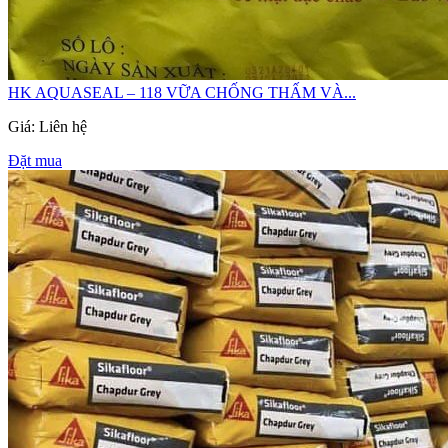
HK AQUASEAL – 118 VỮA CHỐNG THẤM VÀ...
Giá: Liên hệ
Đặt mua