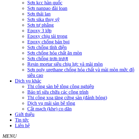
Sơn kcc hàn quốc
Sơn nanpao đài loan
Sơn thái lan
Sơn sika thụy sỹ
Sơn tự phẳng
Epoxy 3 lớp
Epoxy chịu tải trọng
Epoxy chống bán bụi
Sơn chống tĩnh điện
Sơn chống hóa chất ăn mòn
Sơn chống trơn trượt
Resin mortar siêu chịu lực và mài mòn
Sơn poly urethane chống hóa chất và mài mòn mức độ
siêu cao
Dịch vụ khác
Thi công sàn bê tông công nghiệp
Bảo trì sửa chữa các công trình
Thi công xoa tăng cứng sàn (đánh bóng)
Dịch vụ mái sàn bê tông
Cắt mạch (khe) co dãn
Giới thiệu
Tin tức
Liên hệ
MENU