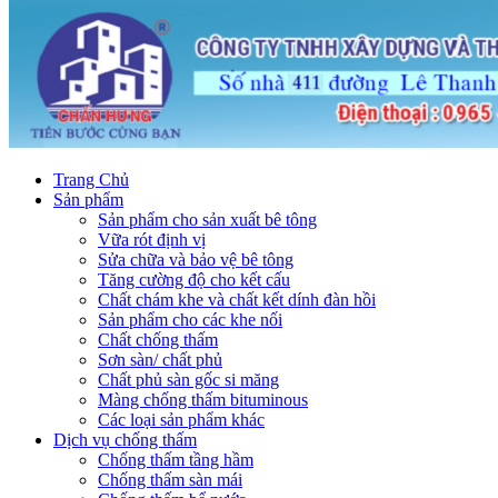
Trang Chủ
Sản phẩm
Sản phẩm cho sản xuất bê tông
Vữa rót định vị
Sửa chữa và bảo vệ bê tông
Tăng cường độ cho kết cấu
Chất chám khe và chất kết dính đàn hồi
Sản phẩm cho các khe nối
Chất chống thấm
Sơn sàn/ chất phủ
Chất phủ sàn gốc si măng
Màng chống thấm bituminous
Các loại sản phẩm khác
Dịch vụ chống thấm
Chống thấm tầng hầm
Chống thấm sàn mái