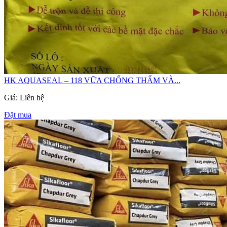
HK AQUASEAL – 118 VỮA CHỐNG THẤM VÀ...
Giá: Liên hệ
Đặt mua