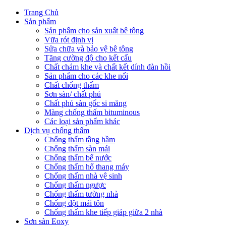
Trang Chủ
Sản phẩm
Sản phẩm cho sản xuất bê tông
Vữa rót định vị
Sửa chữa và bảo vệ bê tông
Tăng cường độ cho kết cấu
Chất chám khe và chất kết dính đàn hồi
Sản phẩm cho các khe nối
Chất chống thấm
Sơn sàn/ chất phủ
Chất phủ sàn gốc si măng
Màng chống thấm bituminous
Các loại sản phẩm khác
Dịch vụ chống thấm
Chống thấm tầng hầm
Chống thấm sàn mái
Chống thấm bể nước
Chống thấm hố thang máy
Chống thấm nhà vệ sinh
Chống thấm ngược
Chống thấm tường nhà
Chống dột mái tôn
Chống thấm khe tiếp giáp giữa 2 nhà
Sơn sàn Eoxy