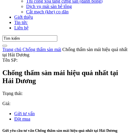
Thi công xoa tăng cứng sàn (đánh bóng)
Dịch vụ mái sàn bê tông
Cắt mạch (khe) co dãn
Giới thiệu
Tin tức
Liên hệ
Trang chủ
Chống thấm sàn mái
Chống thấm sàn mái hiệu quả nhất
tại Hải Dương
Tên SP:
Chống thấm sàn mái hiệu quả nhất tại
Hải Dương
Trạng thái:
Giá:
Gửi tư vấn
Đặt mua
Gửi yêu cầu tư vấn Chống thấm sàn mái hiệu quả nhất tại Hải Dương