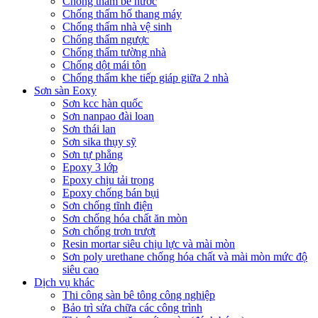
Chống thấm bể nước
Chống thấm hố thang máy
Chống thấm nhà vệ sinh
Chống thấm ngược
Chống thấm tường nhà
Chống dột mái tôn
Chống thấm khe tiếp giáp giữa 2 nhà
Sơn sàn Eoxy
Sơn kcc hàn quốc
Sơn nanpao đài loan
Sơn thái lan
Sơn sika thụy sỹ
Sơn tự phẳng
Epoxy 3 lớp
Epoxy chịu tải trọng
Epoxy chống bán bụi
Sơn chống tĩnh điện
Sơn chống hóa chất ăn mòn
Sơn chống trơn trượt
Resin mortar siêu chịu lực và mài mòn
Sơn poly urethane chống hóa chất và mài mòn mức độ
siêu cao
Dịch vụ khác
Thi công sàn bê tông công nghiệp
Bảo trì sửa chữa các công trình