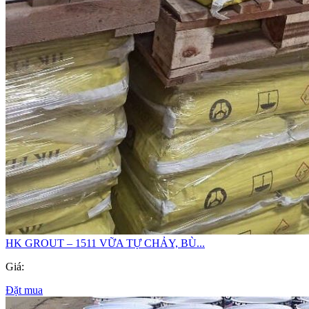
HK GROUT – 1511 VỮA TỰ CHẢY, BÙ...
Giá:
Đặt mua