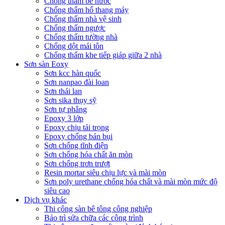
Chống thấm bể nước
Chống thấm hố thang máy
Chống thấm nhà vệ sinh
Chống thấm ngược
Chống thấm tường nhà
Chống dột mái tôn
Chống thấm khe tiếp giáp giữa 2 nhà
Sơn sàn Eoxy
Sơn kcc hàn quốc
Sơn nanpao đài loan
Sơn thái lan
Sơn sika thụy sỹ
Sơn tự phẳng
Epoxy 3 lớp
Epoxy chịu tải trọng
Epoxy chống bán bụi
Sơn chống tĩnh điện
Sơn chống hóa chất ăn mòn
Sơn chống trơn trượt
Resin mortar siêu chịu lực và mài mòn
Sơn poly urethane chống hóa chất và mài mòn mức độ
siêu cao
Dịch vụ khác
Thi công sàn bê tông công nghiệp
Bảo trì sửa chữa các công trình