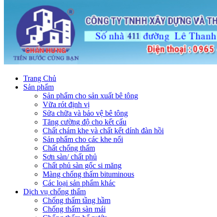
Trang Chủ
Sản phẩm
Sản phẩm cho sản xuất bê tông
Vữa rót định vị
Sửa chữa và bảo vệ bê tông
Tăng cường độ cho kết cấu
Chất chám khe và chất kết dính đàn hồi
Sản phẩm cho các khe nối
Chất chống thấm
Sơn sàn/ chất phủ
Chất phủ sàn gốc si măng
Màng chống thấm bituminous
Các loại sản phẩm khác
Dịch vụ chống thấm
Chống thấm tầng hầm
Chống thấm sàn mái