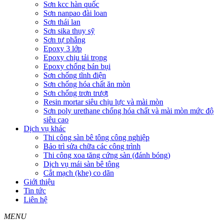
Sơn kcc hàn quốc
Sơn nanpao đài loan
Sơn thái lan
Sơn sika thụy sỹ
Sơn tự phẳng
Epoxy 3 lớp
Epoxy chịu tải trọng
Epoxy chống bán bụi
Sơn chống tĩnh điện
Sơn chống hóa chất ăn mòn
Sơn chống trơn trượt
Resin mortar siêu chịu lực và mài mòn
Sơn poly urethane chống hóa chất và mài mòn mức độ
siêu cao
Dịch vụ khác
Thi công sàn bê tông công nghiệp
Bảo trì sửa chữa các công trình
Thi công xoa tăng cứng sàn (đánh bóng)
Dịch vụ mái sàn bê tông
Cắt mạch (khe) co dãn
Giới thiệu
Tin tức
Liên hệ
MENU