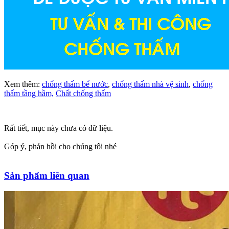
Xem thêm:
chống thấm bể nước
,
chống thấm nhà vệ sinh
,
chống
thấm tầng hầm,
Chất chống thấm
Rất tiết, mục này chưa có dữ liệu.
Góp ý, phản hồi cho chúng tôi nhé
Sản phẩm liên quan