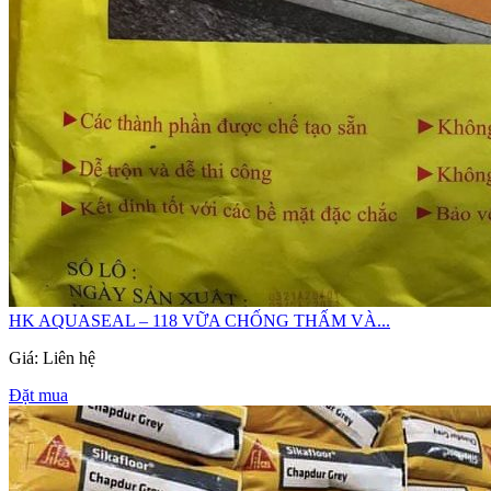
HK AQUASEAL – 118 VỮA CHỐNG THẤM VÀ...
Giá: Liên hệ
Đặt mua