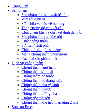
Trang Chủ
Sản phẩm
Sản phẩm cho sản xuất bê tông
Vữa rót định vị
Sửa chữa và bảo vệ bê tông
Tăng cường độ cho kết cấu
Chất chám khe và chất kết dính đàn hồi
Sản phẩm cho các khe nối
Chất chống thấm
Sơn sàn/ chất phủ
Chất phủ sàn gốc si măng
Màng chống thấm bituminous
Các loại sản phẩm khác
Dịch vụ chống thấm
Chống thấm tầng hầm
Chống thấm sàn mái
Chống thấm bể nước
Chống thấm hố thang máy
Chống thấm nhà vệ sinh
Chống thấm ngược
Chống thấm tường nhà
Chống dột mái tôn
Chống thấm khe tiếp giáp giữa 2 nhà
Sơn sàn Eoxy