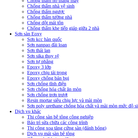
Chống thấm hố thang máy
Chống thấm nhà vệ sinh
Chống thấm ngược
Chống thấm tường nhà
Chống dột mái tôn
Chống thấm khe tiếp giáp giữa 2 nhà
Sơn sàn Eoxy
Sơn kcc hàn quốc
Sơn nanpao đài loan
Sơn thái lan
Sơn sika thụy sỹ
Sơn tự phẳng
Epoxy 3 lớp
Epoxy chịu tải trọng
Epoxy chống bán bụi
Sơn chống tĩnh điện
Sơn chống hóa chất ăn mòn
Sơn chống trơn trượt
Resin mortar siêu chịu lực và mài mòn
Sơn poly urethane chống hóa chất và mài mòn mức độ si
Dịch vụ khác
Thi công sàn bê tông công nghiệp
Bảo trì sửa chữa các công trình
Thi công xoa tăng cứng sàn (đánh bóng)
Dịch vụ mái sàn bê tông