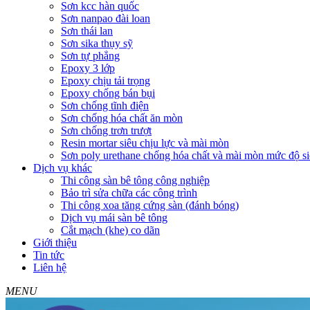
Sơn kcc hàn quốc
Sơn nanpao đài loan
Sơn thái lan
Sơn sika thụy sỹ
Sơn tự phẳng
Epoxy 3 lớp
Epoxy chịu tải trọng
Epoxy chống bán bụi
Sơn chống tĩnh điện
Sơn chống hóa chất ăn mòn
Sơn chống trơn trượt
Resin mortar siêu chịu lực và mài mòn
Sơn poly urethane chống hóa chất và mài mòn mức độ si
Dịch vụ khác
Thi công sàn bê tông công nghiệp
Bảo trì sửa chữa các công trình
Thi công xoa tăng cứng sàn (đánh bóng)
Dịch vụ mái sàn bê tông
Cắt mạch (khe) co dãn
Giới thiệu
Tin tức
Liên hệ
MENU