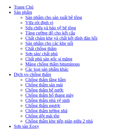
Trang Chủ
Sản phẩm
Sản phẩm cho sản xuất bê tông
Vữa rót định vị
Sửa chữa và bảo vệ bê tông
Tăng cường độ cho kết cấu
Chất chám khe và chất kết dính đàn hồi
Sản phẩm cho các khe nối
Chất chống thấm
Sơn sàn/ chất phủ
Chất phủ sàn gốc si măng
Màng chống thấm bituminous
Các loại sản phẩm khác
Dịch vụ chống thấm
Chống thấm tầng hầm
Chống thấm sàn mái
Chống thấm bể nước
Chống thấm hố thang máy
Chống thấm nhà vệ sinh
Chống thấm ngược
Chống thấm tường nhà
Chống dột mái tôn
Chống thấm khe tiếp giáp giữa 2 nhà
Sơn sàn Eoxy