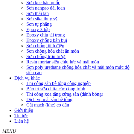
Sơn kcc hàn quốc
Sơn nanpao đài loan
Sơn thái lan
Sơn sika thụy sỹ
Sơn tự phẳng
Epoxy 3 lớp
Epoxy chịu tải trọng
Epoxy chống bán bụi
Sơn chống tĩnh điện
Sơn chống hóa chất ăn mòn
Sơn chống trơn trượt
Resin mortar siêu chịu lực và mài mòn
Sơn poly urethane chống hóa chất và mài mòn mức độ
siêu cao
Dịch vụ khác
Thi công sàn bê tông công nghiệp
Bảo trì sửa chữa các công trình
Thi công xoa tăng cứng sàn (đánh bóng)
Dịch vụ mái sàn bê tông
Cắt mạch (khe) co dãn
Giới thiệu
Tin tức
Liên hệ
MENU