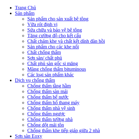
Trang Chủ
Sản phẩm
Sản phẩm cho sản xuất bê tông
Vữa rót định vị
Sửa chữa và bảo vệ bê tông
Tăng cường độ cho kết cấu
Chất chám khe và chất kết dính đàn hồi
Sản phẩm cho các khe nối
Chất chống thấm
Sơn sàn/ chất phủ
Chất phủ sàn gốc si măng
Màng chống thấm bituminous
Các loại sản phẩm khác
Dịch vụ chống thấm
Chống thấm tầng hầm
Chống thấm sàn mái
Chống thấm bể nước
Chống thấm hố thang máy
Chống thấm nhà vệ sinh
Chống thấm ngược
Chống thấm tường nhà
Chống dột mái tôn
Chống thấm khe tiếp giáp giữa 2 nhà
Sơn sàn Eoxy