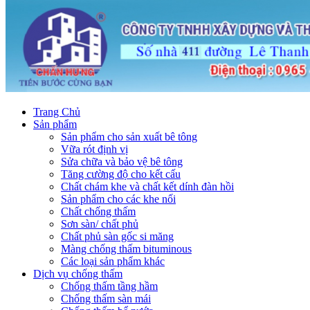
Trang Chủ
Sản phẩm
Sản phẩm cho sản xuất bê tông
Vữa rót định vị
Sửa chữa và bảo vệ bê tông
Tăng cường độ cho kết cấu
Chất chám khe và chất kết dính đàn hồi
Sản phẩm cho các khe nối
Chất chống thấm
Sơn sàn/ chất phủ
Chất phủ sàn gốc si măng
Màng chống thấm bituminous
Các loại sản phẩm khác
Dịch vụ chống thấm
Chống thấm tầng hầm
Chống thấm sàn mái