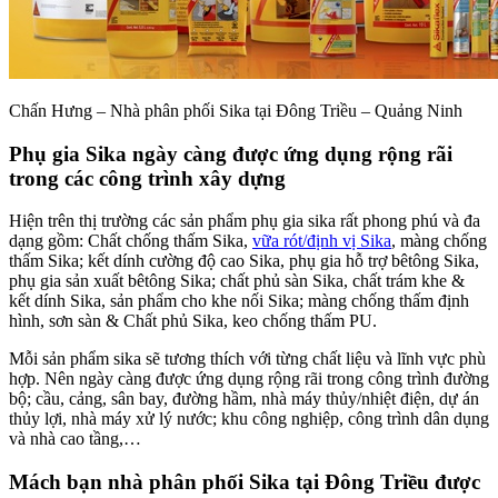
Chấn Hưng – Nhà phân phối Sika tại Đông Triều – Quảng Ninh
Phụ gia Sika ngày càng được ứng dụng rộng rãi
trong các công trình xây dựng
Hiện trên thị trường các sản phẩm phụ gia sika rất phong phú và đa
dạng gồm: Chất chống thấm Sika,
vữa rót/định vị Sika
, màng chống
thấm Sika; kết dính cường độ cao Sika, phụ gia hỗ trợ bêtông Sika,
phụ gia sản xuất bêtông Sika; chất phủ sàn Sika, chất trám khe &
kết dính Sika, sản phẩm cho khe nối Sika; màng chống thấm định
hình, sơn sàn & Chất phủ Sika, keo chống thấm PU.
Mỗi sản phẩm sika sẽ tương thích với từng chất liệu và lĩnh vực phù
hợp. Nên ngày càng được ứng dụng rộng rãi trong công trình đường
bộ; cầu, cảng, sân bay, đường hầm, nhà máy thủy/nhiệt điện, dự án
thủy lợi, nhà máy xử lý nước; khu công nghiệp, công trình dân dụng
và nhà cao tầng,…
Mách bạn nhà phân phối Sika tại Đông Triều được