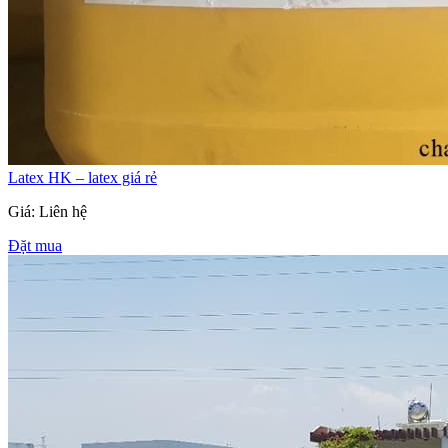
Latex HK – latex giá rẻ
Giá: Liên hệ
Đặt mua