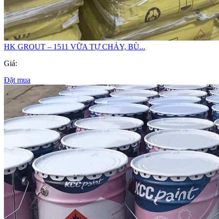
HK GROUT – 1511 VỮA TỰ CHẢY, BÙ...
Giá:
Đặt mua