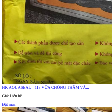
HK AQUASEAL – 118 VỮA CHỐNG THẤM VÀ...
Giá: Liên hệ
Đặt mua