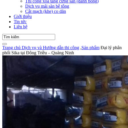
Thi công xoa tăng cứng sàn (đánh bóng)
Dịch vụ mái sàn bê tông
Cắt mạch (khe) co dãn
Giới thiệu
Tin tức
Liên hệ
Trang chủ
Dịch vụ và Hướng dẫn thi công
,
Sản phẩm
Đại lý phân
phối Sika tại Đông Triều – Quảng Ninh