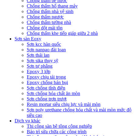
Chống thấm bể nước
Chống thấm hố thang máy
Chống thấm nhà vệ sinh
Chống thấm ngược
Chống thấm tường nhà
Chống dột mái tôn
Chống thấm khe tiếp giáp giữa 2 nhà
Sơn sàn Eoxy
Sơn kcc hàn quốc
Sơn nanpao đài loan
Sơn thái lan
Sơn sika thụy sỹ
Sơn tự phẳng
Epoxy 3 lớp
Epoxy chịu tải trọng
Epoxy chống bán bụi
Sơn chống tĩnh điện
Sơn chống hóa chất ăn mòn
Sơn chống trơn trượt
Resin mortar siêu chịu lực và mài mòn
Sơn poly urethane chống hóa chất và mài mòn mức độ
siêu cao
Dịch vụ khác
Thi công sàn bê tông công nghiệp
Bảo trì sửa chữa các công trình