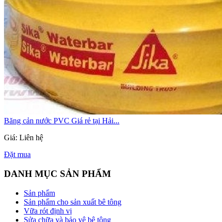
Băng cản nước PVC Giá rẻ tại Hải...
Giá: Liên hệ
Đặt mua
DANH MỤC SẢN PHẨM
Sản phẩm
Sản phẩm cho sản xuất bê tông
Vữa rót định vị
Sửa chữa và bảo vệ bê tông