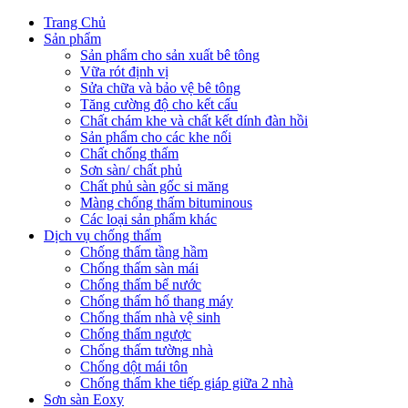
Trang Chủ
Sản phẩm
Sản phẩm cho sản xuất bê tông
Vữa rót định vị
Sửa chữa và bảo vệ bê tông
Tăng cường độ cho kết cấu
Chất chám khe và chất kết dính đàn hồi
Sản phẩm cho các khe nối
Chất chống thấm
Sơn sàn/ chất phủ
Chất phủ sàn gốc si măng
Màng chống thấm bituminous
Các loại sản phẩm khác
Dịch vụ chống thấm
Chống thấm tầng hầm
Chống thấm sàn mái
Chống thấm bể nước
Chống thấm hố thang máy
Chống thấm nhà vệ sinh
Chống thấm ngược
Chống thấm tường nhà
Chống dột mái tôn
Chống thấm khe tiếp giáp giữa 2 nhà
Sơn sàn Eoxy