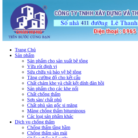
Trang Chủ
Sản phẩm
Sản phẩm cho sản xuất bê tông
Vữa rót định vị
Sửa chữa và bảo vệ bê tông
Tăng cường độ cho kết cấu
Chất chám khe và chất kết dính đàn hồi
Sản phẩm cho các khe nối
Chất chống thấm
Sơn sàn/ chất phủ
Chất phủ sàn gốc si măng
Màng chống thấm bituminous
Các loại sản phẩm khác
Dịch vụ chống thấm
Chống thấm tầng hầm
Chống thấm sàn mái