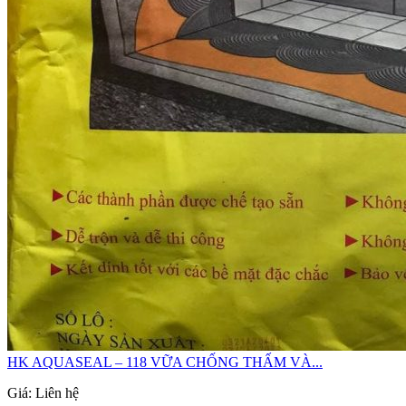
HK AQUASEAL – 118 VỮA CHỐNG THẤM VÀ...
Giá: Liên hệ