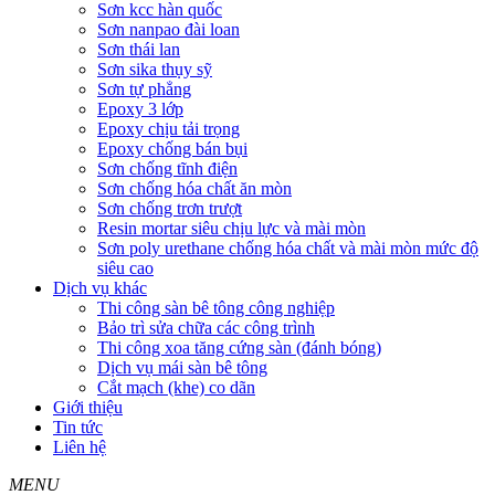
Sơn kcc hàn quốc
Sơn nanpao đài loan
Sơn thái lan
Sơn sika thụy sỹ
Sơn tự phẳng
Epoxy 3 lớp
Epoxy chịu tải trọng
Epoxy chống bán bụi
Sơn chống tĩnh điện
Sơn chống hóa chất ăn mòn
Sơn chống trơn trượt
Resin mortar siêu chịu lực và mài mòn
Sơn poly urethane chống hóa chất và mài mòn mức độ
siêu cao
Dịch vụ khác
Thi công sàn bê tông công nghiệp
Bảo trì sửa chữa các công trình
Thi công xoa tăng cứng sàn (đánh bóng)
Dịch vụ mái sàn bê tông
Cắt mạch (khe) co dãn
Giới thiệu
Tin tức
Liên hệ
MENU