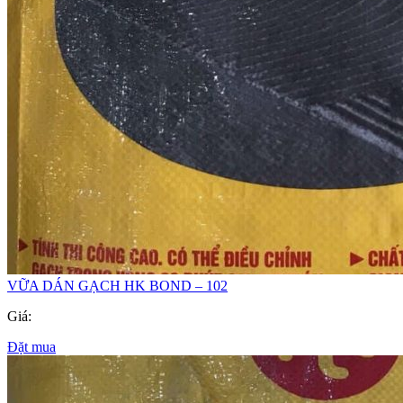
VỮA DÁN GẠCH HK BOND – 102
Giá:
Đặt mua