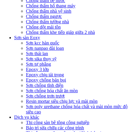
Chống thấm bể nước
Chống thấm hố thang máy
Chống thấm nhà vệ sinh
Chống thấm ngược
Chống thấm tường nhà
Chống dột mái tôn
Chống thấm khe tiếp giáp giữa 2 nhà
Sơn sàn Eoxy
Sơn kcc hàn quốc
Sơn nanpao đài loan
Sơn thái lan
Sơn sika thụy sỹ
Sơn tự phẳng
Epoxy 3 lớp
Epoxy chịu tải trọng
Epoxy chống bán bụi
Sơn chống tĩnh điện
Sơn chống hóa chất ăn mòn
Sơn chống trơn trượt
Resin mortar siêu chịu lực và mài mòn
Sơn poly urethane chống hóa chất và mài mòn mức độ
siêu cao
Dịch vụ khác
Thi công sàn bê tông công nghiệp
Bảo trì sửa chữa các công trình