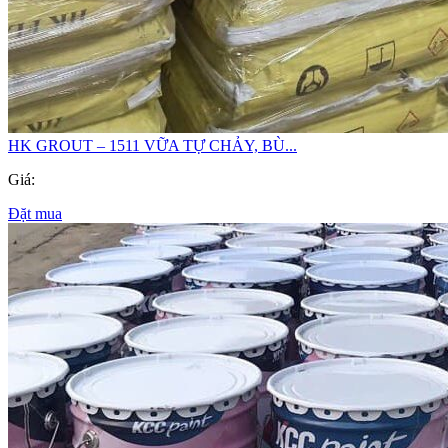
HK GROUT – 1511 VỮA TỰ CHẢY, BÙ...
Giá:
Đặt mua