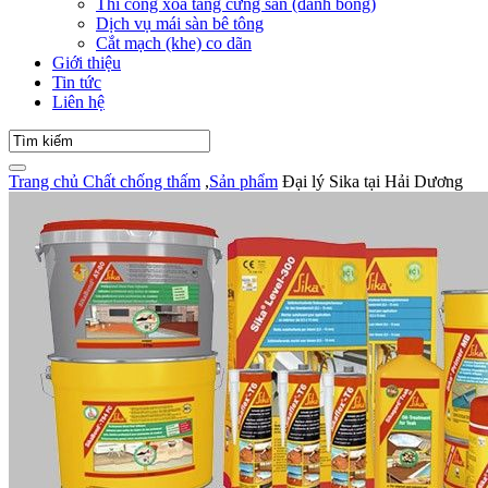
Thi công xoa tăng cứng sàn (đánh bóng)
Dịch vụ mái sàn bê tông
Cắt mạch (khe) co dãn
Giới thiệu
Tin tức
Liên hệ
Trang chủ
Chất chống thấm
,
Sản phẩm
Đại lý Sika tại Hải Dương