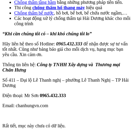
Chống thấm tầng hầm
bằng những phương pháp tiên tiến.
Thi công
chống thấm hố thang máy
hiệu quả
Chống thấm bể nước
, hồ bơi, bể bơi, bể chứa nước ngầm,…
Các hoạt động xử lý chống thấm tại Hải Dương khác cho mỗi
công trình
“Khi cần chúng tôi có – khi khó chúng tôi lo”
Hãy liên hệ theo số Hotline:
0965.432.333
để nhận được sự tư vấn
tốt nhất. Cũng như bảng báo giá cho mỗi dịch vụ, hạng mục bạn
yêu cầu. Xin cảm ơn.
Thông tin liên hệ:
Công ty TNHH Xây dựng và Thương mại
Chấn Hưng
Số 411 – Đại lộ Lê Thanh nghị – phường Lê Thanh Nghị – TP Hải
Dương
Điện thoại: Mr Sơn
0965.432.333
Email: chanhungvn.com
Rất tiết, mục này chưa có dữ liệu.