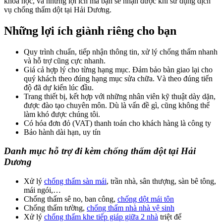
khoa học, và những lợi ích mà bạn sẽ nhận được khi sử dụng dịch
vụ chống thấm dột tại Hải Dương.
Những lợi ích giành riêng cho bạn
Quy trình chuẩn, tiếp nhận thông tin, xử lý chống thấm nhanh
và hỗ trợ cũng cực nhanh.
Giá cả hợp lý cho từng hạng mục. Đảm bảo bàn giao lại cho
quý khách theo đúng hạng mục sửa chữa. Và theo đúng tiến
độ đã dự kiến lúc đầu.
Trang thiết bị, kết hợp với những nhân viên kỹ thuật dày dặn,
được đào tạo chuyên môn. Dù là vấn đề gì, cũng không thể
làm khó được chúng tôi.
Có hóa đơn đỏ (VAT) thanh toán cho khách hàng là công ty
Bảo hành dài hạn, uy tín
Danh mục hỗ trợ đi kèm chống thấm dột tại Hải
Dương
Xử lý
chống thấm sàn mái
, trần nhà, sân thượng, sàn bê tông,
mái ngói,…
Chống thấm sê no, ban công,
chống dột mái tôn
Chống thấm tường,
chống thấm nhà nhà vệ sinh
Xử lý
chống thấm khe tiếp giáp giữa 2 nhà
triệt để