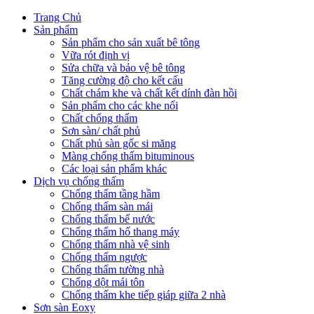
Trang Chủ
Sản phẩm
Sản phẩm cho sản xuất bê tông
Vữa rót định vị
Sửa chữa và bảo vệ bê tông
Tăng cường độ cho kết cấu
Chất chám khe và chất kết dính đàn hồi
Sản phẩm cho các khe nối
Chất chống thấm
Sơn sàn/ chất phủ
Chất phủ sàn gốc si măng
Màng chống thấm bituminous
Các loại sản phẩm khác
Dịch vụ chống thấm
Chống thấm tầng hầm
Chống thấm sàn mái
Chống thấm bể nước
Chống thấm hố thang máy
Chống thấm nhà vệ sinh
Chống thấm ngược
Chống thấm tường nhà
Chống dột mái tôn
Chống thấm khe tiếp giáp giữa 2 nhà
Sơn sàn Eoxy