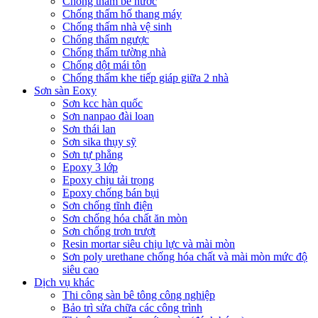
Chống thấm bể nước
Chống thấm hố thang máy
Chống thấm nhà vệ sinh
Chống thấm ngược
Chống thấm tường nhà
Chống dột mái tôn
Chống thấm khe tiếp giáp giữa 2 nhà
Sơn sàn Eoxy
Sơn kcc hàn quốc
Sơn nanpao đài loan
Sơn thái lan
Sơn sika thụy sỹ
Sơn tự phẳng
Epoxy 3 lớp
Epoxy chịu tải trọng
Epoxy chống bán bụi
Sơn chống tĩnh điện
Sơn chống hóa chất ăn mòn
Sơn chống trơn trượt
Resin mortar siêu chịu lực và mài mòn
Sơn poly urethane chống hóa chất và mài mòn mức độ
siêu cao
Dịch vụ khác
Thi công sàn bê tông công nghiệp
Bảo trì sửa chữa các công trình