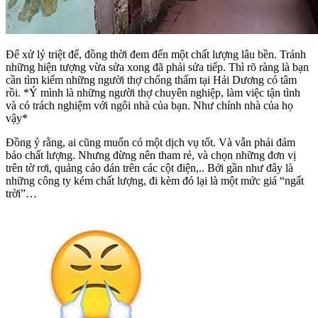
Để xử lý triệt để, đồng thời đem đến một chất lượng lâu bền. Tránh
những hiện tượng vừa sửa xong đã phải sửa tiếp. Thì rõ ràng là bạn
cần tìm kiếm những người thợ chống thấm tại Hải Dương có tâm
rồi. *Ý mình là những người thợ chuyên nghiệp, làm việc tận tình
và có trách nghiệm với ngôi nhà của bạn. Như chính nhà của họ
vậy*
Đồng ý rằng, ai cũng muốn có một dịch vụ tốt. Và vẫn phải đảm
bảo chất lượng. Nhưng đừng nên tham rẻ, và chọn những đơn vị
trên tờ rơi, quảng cáo dán trên các cột điện,.. Bởi gần như đây là
những công ty kém chất lượng, đi kèm đó lại là một mức giá “ngất
trời”…