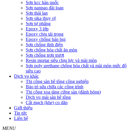
Sơn kcc hàn quốc
Sơn nanpao đài loan
Sơn thái lan
Sơn sika thụy sỹ
Sơn tự phẳng
Epoxy 3 lớp
Epoxy chịu tải trọng
Epoxy chống bán bụi
Sơn chống tĩnh điện
Sơn chống hóa chất ăn mòn
Sơn chống trơn trượt
Resin mortar siêu chịu lực và mài mòn
Sơn poly urethane chống hóa chất và mài mòn mức độ
siêu cao
Dịch vụ khác
Thi công sàn bê tông công nghiệp
Bảo trì sửa chữa các công trình
Thi công xoa tăng cứng sàn (đánh bóng)
Dịch vụ mái sàn bê tông
Cắt mạch (khe) co dãn
Giới thiệu
Tin tức
Liên hệ
MENU