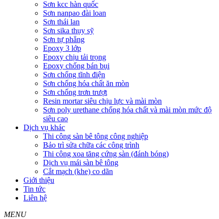
Sơn kcc hàn quốc
Sơn nanpao đài loan
Sơn thái lan
Sơn sika thụy sỹ
Sơn tự phẳng
Epoxy 3 lớp
Epoxy chịu tải trọng
Epoxy chống bán bụi
Sơn chống tĩnh điện
Sơn chống hóa chất ăn mòn
Sơn chống trơn trượt
Resin mortar siêu chịu lực và mài mòn
Sơn poly urethane chống hóa chất và mài mòn mức độ
siêu cao
Dịch vụ khác
Thi công sàn bê tông công nghiệp
Bảo trì sửa chữa các công trình
Thi công xoa tăng cứng sàn (đánh bóng)
Dịch vụ mái sàn bê tông
Cắt mạch (khe) co dãn
Giới thiệu
Tin tức
Liên hệ
MENU