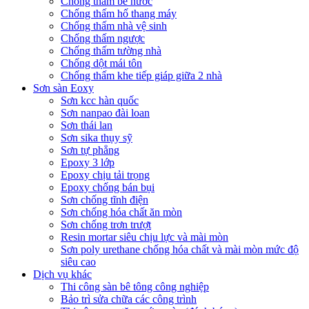
Chống thấm bể nước
Chống thấm hố thang máy
Chống thấm nhà vệ sinh
Chống thấm ngược
Chống thấm tường nhà
Chống dột mái tôn
Chống thấm khe tiếp giáp giữa 2 nhà
Sơn sàn Eoxy
Sơn kcc hàn quốc
Sơn nanpao đài loan
Sơn thái lan
Sơn sika thụy sỹ
Sơn tự phẳng
Epoxy 3 lớp
Epoxy chịu tải trọng
Epoxy chống bán bụi
Sơn chống tĩnh điện
Sơn chống hóa chất ăn mòn
Sơn chống trơn trượt
Resin mortar siêu chịu lực và mài mòn
Sơn poly urethane chống hóa chất và mài mòn mức độ
siêu cao
Dịch vụ khác
Thi công sàn bê tông công nghiệp
Bảo trì sửa chữa các công trình