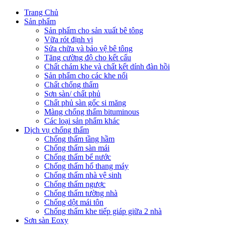
Trang Chủ
Sản phẩm
Sản phẩm cho sản xuất bê tông
Vữa rót định vị
Sửa chữa và bảo vệ bê tông
Tăng cường độ cho kết cấu
Chất chám khe và chất kết dính đàn hồi
Sản phẩm cho các khe nối
Chất chống thấm
Sơn sàn/ chất phủ
Chất phủ sàn gốc si măng
Màng chống thấm bituminous
Các loại sản phẩm khác
Dịch vụ chống thấm
Chống thấm tầng hầm
Chống thấm sàn mái
Chống thấm bể nước
Chống thấm hố thang máy
Chống thấm nhà vệ sinh
Chống thấm ngược
Chống thấm tường nhà
Chống dột mái tôn
Chống thấm khe tiếp giáp giữa 2 nhà
Sơn sàn Eoxy