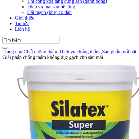
Thi công xoa tăng cứng sàn (đánh bóng)
Dịch vụ mái sàn bê tông
Cắt mạch (khe) co dãn
Giới thiệu
Tin tức
Liên hệ
Trang chủ
Chất chống thấm
,
Dịch vụ chống thấm
,
Sản phẩm nổi bật
Giải pháp chống thấm không đục gạch cho sàn mái