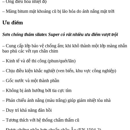
– Ống điều hòa nhiệt độ
– Màng bitum mặt khoáng cũ bị lão hóa do ánh nắng mặt trời
Ưu điểm
Sơn chống thấm silatex Super có rất nhiều ưu điểm vượt trội
– Cung cấp lớp bảo vệ chống ẩm; khi khô thành một lớp màng nhẵn
bao phủ các vết rạn chân chim
– Kinh tế và dễ thi công (phun/quét/lăn)
– Chịu điều kiện khắc nghiệt (ven biển, khu vực công nghiệp)
– Gốc nước và một thành phần
– Không bị ảnh hưởng bởi tia cực tím
– Phản chiếu ánh nắng (màu trắng) giúp giảm nhiệt tòa nhà
– Duy trì khả năng đàn hồi
– Tương thích với hệ thống chấm thấm cũ
– Được chứng nhận hợp chuẩn châu Âu (EN 1504-2)