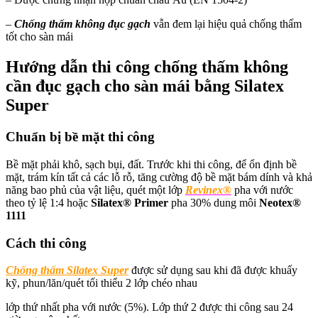
–
Chống thấm không đục gạch
vẫn đem lại hiệu quả chống thấm
tốt cho sàn mái
Hướng dẫn thi công chống thấm không
cần đục gạch cho sàn mái bằng Silatex
Super
Chuẩn bị bề mặt thi công
Bề mặt phải khô, sạch bụi, đất. Trước khi thi công, để ổn định bề
mặt, trám kín tất cả các lỗ rỗ, tăng cường độ bề mặt bám dính và khả
năng bao phủ của vật liệu, quét một lớp
Revinex®
pha với nước
theo tỷ lệ 1:4 hoặc
Silatex® Primer
pha 30% dung môi
Neotex®
1111
Cách thi công
Chống thấm Silatex Super
được sử dụng sau khi đã được khuấy
kỹ, phun/lăn/quét tối thiểu 2 lớp chéo nhau
lớp thứ nhất pha với nước (5%). Lớp thứ 2 được thi công sau 24