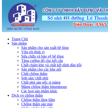
Trang Chủ
Sản phẩm
Sản phẩm cho sản xuất bê tông
Vữa rót định vị
Sửa chữa và bảo vệ bê tông
Tăng cường độ cho kết cấu
Chất chám khe và chất kết dính đàn hồi
Sản phẩm cho các khe nối
Chất chống thấm
Sơn sàn/ chất phủ
Chất phủ sàn gốc si măng
Màng chống thấm bituminous
Các loại sản phẩm khác
Dịch vụ chống thấm
Chống thấm tầng hầm
Chống thấm sàn mái