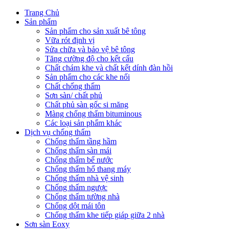
Trang Chủ
Sản phẩm
Sản phẩm cho sản xuất bê tông
Vữa rót định vị
Sửa chữa và bảo vệ bê tông
Tăng cường độ cho kết cấu
Chất chám khe và chất kết dính đàn hồi
Sản phẩm cho các khe nối
Chất chống thấm
Sơn sàn/ chất phủ
Chất phủ sàn gốc si măng
Màng chống thấm bituminous
Các loại sản phẩm khác
Dịch vụ chống thấm
Chống thấm tầng hầm
Chống thấm sàn mái
Chống thấm bể nước
Chống thấm hố thang máy
Chống thấm nhà vệ sinh
Chống thấm ngược
Chống thấm tường nhà
Chống dột mái tôn
Chống thấm khe tiếp giáp giữa 2 nhà
Sơn sàn Eoxy