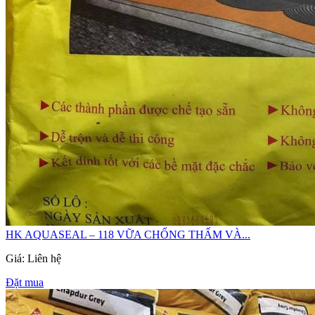
HK AQUASEAL – 118 VỮA CHỐNG THẤM VÀ...
Giá: Liên hệ
Đặt mua