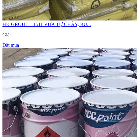
HK GROUT – 1511 VỮA TỰ CHẢY, BÙ...
Giá:
Đặt mua