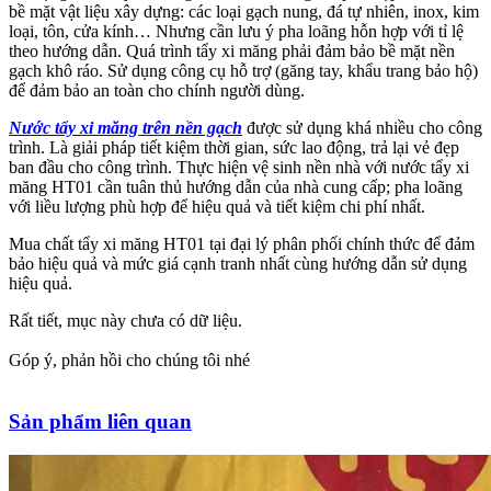
bề mặt vật liệu xây dựng: các loại gạch nung, đá tự nhiên, inox, kim
loại, tôn, cửa kính… Nhưng cần lưu ý pha loãng hỗn hợp với tỉ lệ
theo hướng dẫn. Quá trình tẩy xi măng phải đảm bảo bề mặt nền
gạch khô ráo. Sử dụng công cụ hỗ trợ (găng tay, khẩu trang bảo hộ)
để đảm bảo an toàn cho chính người dùng.
Nước tẩy xi măng trên nền gạch
được sử dụng khá nhiều cho công
trình. Là giải pháp tiết kiệm thời gian, sức lao động, trả lại vẻ đẹp
ban đầu cho công trình. Thực hiện vệ sinh nền nhà với nước tẩy xi
măng HT01 cần tuân thủ hướng dẫn của nhà cung cấp; pha loãng
với liều lượng phù hợp để hiệu quả và tiết kiệm chi phí nhất.
Mua chất tẩy xi măng HT01 tại đại lý phân phối chính thức để đảm
bảo hiệu quả và mức giá cạnh tranh nhất cùng hướng dẫn sử dụng
hiệu quả.
Rất tiết, mục này chưa có dữ liệu.
Góp ý, phản hồi cho chúng tôi nhé
Sản phẩm liên quan