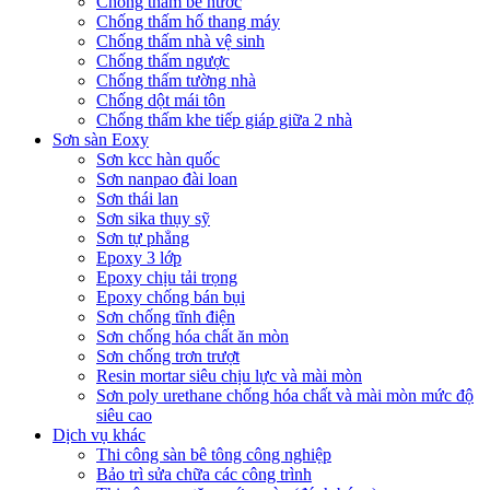
Chống thấm bể nước
Chống thấm hố thang máy
Chống thấm nhà vệ sinh
Chống thấm ngược
Chống thấm tường nhà
Chống dột mái tôn
Chống thấm khe tiếp giáp giữa 2 nhà
Sơn sàn Eoxy
Sơn kcc hàn quốc
Sơn nanpao đài loan
Sơn thái lan
Sơn sika thụy sỹ
Sơn tự phẳng
Epoxy 3 lớp
Epoxy chịu tải trọng
Epoxy chống bán bụi
Sơn chống tĩnh điện
Sơn chống hóa chất ăn mòn
Sơn chống trơn trượt
Resin mortar siêu chịu lực và mài mòn
Sơn poly urethane chống hóa chất và mài mòn mức độ
siêu cao
Dịch vụ khác
Thi công sàn bê tông công nghiệp
Bảo trì sửa chữa các công trình