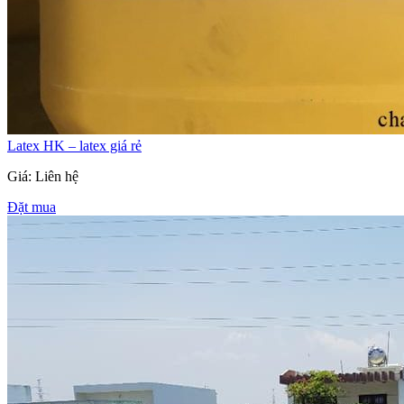
Latex HK – latex giá rẻ
Giá: Liên hệ
Đặt mua