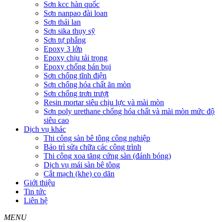
Sơn kcc hàn quốc
Sơn nanpao đài loan
Sơn thái lan
Sơn sika thụy sỹ
Sơn tự phẳng
Epoxy 3 lớp
Epoxy chịu tải trọng
Epoxy chống bán bụi
Sơn chống tĩnh điện
Sơn chống hóa chất ăn mòn
Sơn chống trơn trượt
Resin mortar siêu chịu lực và mài mòn
Sơn poly urethane chống hóa chất và mài mòn mức độ
siêu cao
Dịch vụ khác
Thi công sàn bê tông công nghiệp
Bảo trì sửa chữa các công trình
Thi công xoa tăng cứng sàn (đánh bóng)
Dịch vụ mái sàn bê tông
Cắt mạch (khe) co dãn
Giới thiệu
Tin tức
Liên hệ
MENU