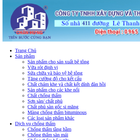
Trang Chủ
Sản phẩm
Sản phẩm cho sản xuất bê tông
Vữa rót định vị
Sửa chữa và bảo vệ bê tông
Tăng cường độ cho kết cấu
Chất chám khe và chất kết dính đàn hồi
Sản phẩm cho các khe nối
Chất chống thấm
Sơn sàn/ chất phủ
Chất phủ sàn gốc si măng
Màng chống thấm bituminous
Các loại sản phẩm khác
Dịch vụ chống thấm
Chống thấm tầng hầm
Chống thấm sàn mái