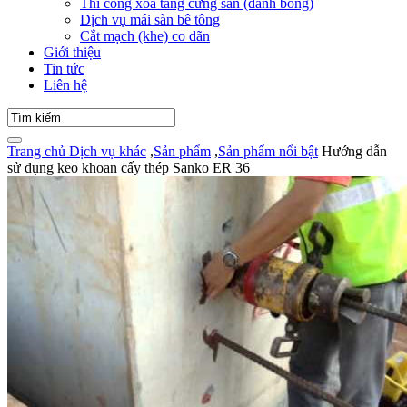
Thi công xoa tăng cứng sàn (đánh bóng)
Dịch vụ mái sàn bê tông
Cắt mạch (khe) co dãn
Giới thiệu
Tin tức
Liên hệ
Trang chủ
Dịch vụ khác
,
Sản phẩm
,
Sản phẩm nổi bật
Hướng dẫn
sử dụng keo khoan cấy thép Sanko ER 36