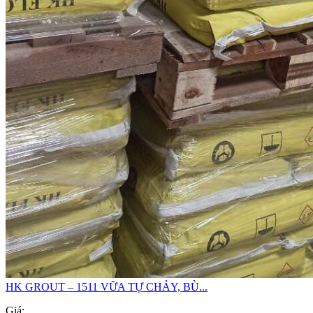
HK GROUT – 1511 VỮA TỰ CHẢY, BÙ...
Giá: