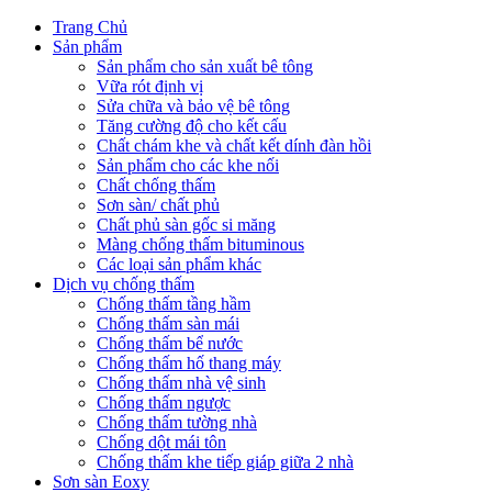
Trang Chủ
Sản phẩm
Sản phẩm cho sản xuất bê tông
Vữa rót định vị
Sửa chữa và bảo vệ bê tông
Tăng cường độ cho kết cấu
Chất chám khe và chất kết dính đàn hồi
Sản phẩm cho các khe nối
Chất chống thấm
Sơn sàn/ chất phủ
Chất phủ sàn gốc si măng
Màng chống thấm bituminous
Các loại sản phẩm khác
Dịch vụ chống thấm
Chống thấm tầng hầm
Chống thấm sàn mái
Chống thấm bể nước
Chống thấm hố thang máy
Chống thấm nhà vệ sinh
Chống thấm ngược
Chống thấm tường nhà
Chống dột mái tôn
Chống thấm khe tiếp giáp giữa 2 nhà
Sơn sàn Eoxy