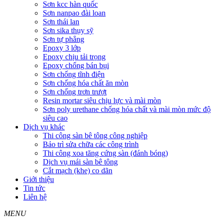
Sơn kcc hàn quốc
Sơn nanpao đài loan
Sơn thái lan
Sơn sika thụy sỹ
Sơn tự phẳng
Epoxy 3 lớp
Epoxy chịu tải trọng
Epoxy chống bán bụi
Sơn chống tĩnh điện
Sơn chống hóa chất ăn mòn
Sơn chống trơn trượt
Resin mortar siêu chịu lực và mài mòn
Sơn poly urethane chống hóa chất và mài mòn mức độ
siêu cao
Dịch vụ khác
Thi công sàn bê tông công nghiệp
Bảo trì sửa chữa các công trình
Thi công xoa tăng cứng sàn (đánh bóng)
Dịch vụ mái sàn bê tông
Cắt mạch (khe) co dãn
Giới thiệu
Tin tức
Liên hệ
MENU