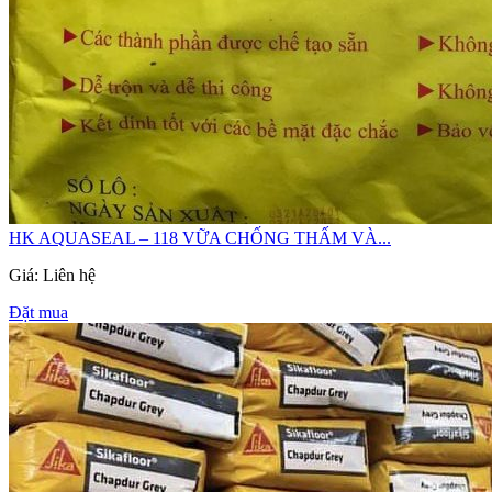
HK AQUASEAL – 118 VỮA CHỐNG THẤM VÀ...
Giá: Liên hệ
Đặt mua