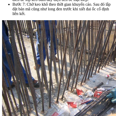
Bước 7: Chờ keo khô theo thời gian khuyến cáo. Sau đó lắp
đặt bản mã cũng như long đen trước khi xiết đai ốc cố định
liên kết.