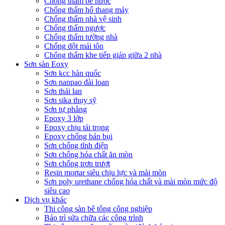
Chống thấm bể nước
Chống thấm hố thang máy
Chống thấm nhà vệ sinh
Chống thấm ngược
Chống thấm tường nhà
Chống dột mái tôn
Chống thấm khe tiếp giáp giữa 2 nhà
Sơn sàn Eoxy
Sơn kcc hàn quốc
Sơn nanpao đài loan
Sơn thái lan
Sơn sika thụy sỹ
Sơn tự phẳng
Epoxy 3 lớp
Epoxy chịu tải trọng
Epoxy chống bán bụi
Sơn chống tĩnh điện
Sơn chống hóa chất ăn mòn
Sơn chống trơn trượt
Resin mortar siêu chịu lực và mài mòn
Sơn poly urethane chống hóa chất và mài mòn mức độ
siêu cao
Dịch vụ khác
Thi công sàn bê tông công nghiệp
Bảo trì sửa chữa các công trình