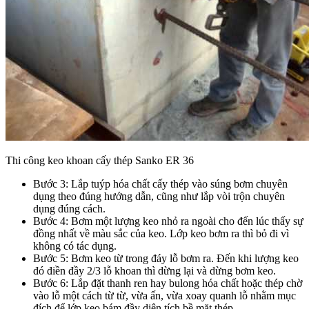
Thi công keo khoan cấy thép Sanko ER 36
Bước 3: Lắp tuýp hóa chất cấy thép vào súng bơm chuyên
dụng theo đúng hướng dẫn, cũng như lắp vòi trộn chuyên
dụng đúng cách.
Bước 4: Bơm một lượng keo nhỏ ra ngoài cho đến lúc thấy sự
đồng nhất về màu sắc của keo. Lớp keo bơm ra thì bỏ đi vì
không có tác dụng.
Bước 5: Bơm keo từ trong đáy lỗ bơm ra. Đến khi lượng keo
đó điền đầy 2/3 lỗ khoan thì dừng lại và dừng bơm keo.
Bước 6: Lắp đặt thanh ren hay bulong hóa chất hoặc thép chờ
vào lỗ một cách từ từ, vừa ấn, vừa xoay quanh lỗ nhằm mục
đích để lớp keo bám đầy diện tích bề mặt thép.